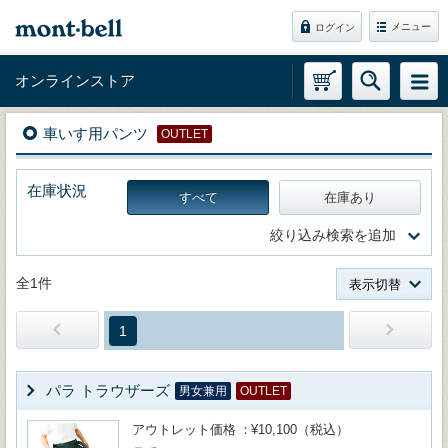
メニュー
ログイン
オンラインストア
車いす用パンツ
OUTLET
在庫状況
すべて
在庫あり
絞り込み検索を追加
全1件
表示切替
1
パラ トラウザーズ
男女兼用
OUTLET
アウトレット価格
¥10,100（税込）