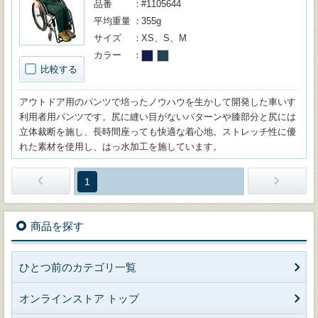
品番
#1105644
平均重量
355g
サイズ
XS、S、M
カラー
比較する
アウトドア用のパンツで培ったノウハウを生かして開発した車いす
利用者用パンツです。尻に縫い目がないパターンや膝部分と尻には
立体裁断を施し、長時間座っても快適な着心地。ストレッチ性に優
れた素材を使用し、はっ水加工を施しています。
1
商品を探す
ひとつ前のカテゴリ一覧
オンラインストア トップ