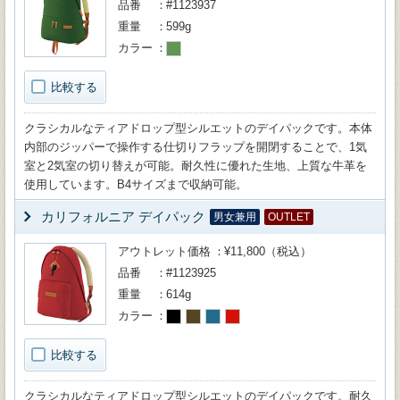
品番
#1123937
重量
599g
カラー
比較する
クラシカルなティアドロップ型シルエットのデイパックです。本体
内部のジッパーで操作する仕切りフラップを開閉することで、1気
室と2気室の切り替えが可能。耐久性に優れた生地、上質な牛革を
使用しています。B4サイズまで収納可能。
カリフォルニア デイパック
男女兼用
OUTLET
アウトレット価格
¥11,800（税込）
品番
#1123925
重量
614g
カラー
比較する
クラシカルなティアドロップ型シルエットのデイパックです。耐久