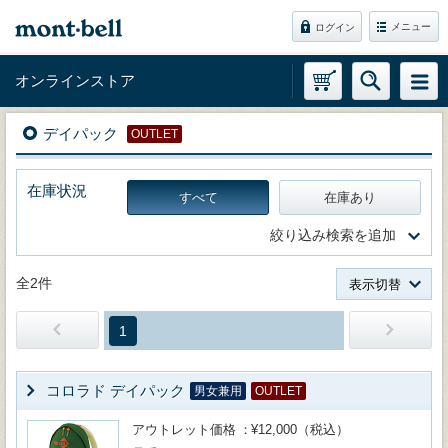
メニュー
ログイン
オンラインストア
デイパック
OUTLET
在庫状況
すべて
在庫あり
絞り込み検索を追加
全2件
表示切替
1
コロラド デイパック
男女兼用
OUTLET
アウトレット価格
¥12,000（税込）