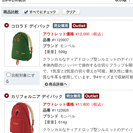
2件中2件表示
商品比較
コロラド デイパック
¥12,000（税込）
アウトレット価格
#1123937
品番
モンベル
ブランド
【重量】599g
クラシカルなティアドロップ型シルエットのデイパ
本体内部のジッパーで操作する仕切りフラップを開
で、1気室と2気室の切り替えが可能。耐久性に優
比較対象にす
質な牛革を使用しています。B4サイズまで収納可
る
カリフォルニア デイパック
¥11,800（税込）
アウトレット価格
#1123925
品番
モンベル
ブランド
【重量】614g
クラシカルなティアドロップ型シルエットのデイパ