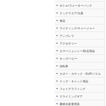
ボトル/ウォーターパック
クックウエア/火器
食品
ライティング/チャージャー
アンブレラ
アクセサリー
エマージェンシー/防災用品
キッズ/ベビー
自転車
カヌー・カヤック・SUP/パドル
ドッグ・キャット用品
フォトグラフィング
クライミングギア
農林水産業用具