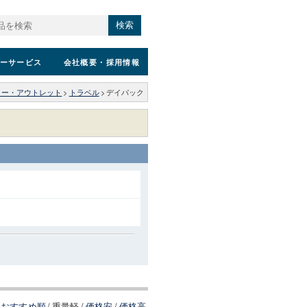
検索
ーサービス
会社概要
・採用情報
リー・アウトレット
>
トラベル
>
デイパック
おすすめ順
/
重量軽
/
価格安
/
価格高