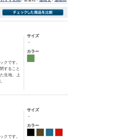
商品にのみフォーカスする
サイズ
－
カラー
ックです。
閉すること
れた生地、上
能。
サイズ
－
カラー
ックです。