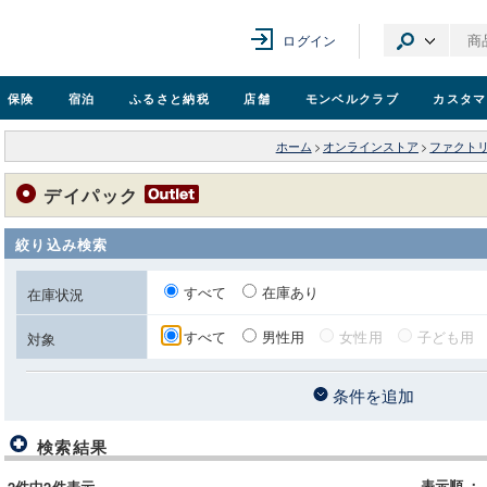
ログイン
保険
宿泊
ふるさと納税
店舗
モンベル
クラブ
カスタマ
ホーム
>
オンラインストア
>
ファクト
デイパック
絞り込み検索
すべて
在庫あり
在庫状況
すべて
男性用
女性用
子ども用
対象
条件を追加
検索結果
表示順
：