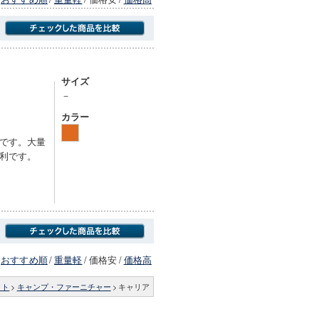
商品にのみフォーカスする
サイズ
－
カラー
です。大量
利です。
おすすめ順
/
重量軽
/
価格安
/
価格高
ット
>
キャンプ・ファーニチャー
>
キャリア