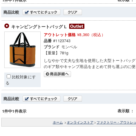
1件中1件表示
商品比較
キャンピングトートバッグ L
¥8,360（税込）
アウトレット価格
#1123743
品番
モンベル
ブランド
【重量】781g
しなやかで丈夫な生地を使用した大型トートバッグ
のギア類やキャンプ用品をまとめて持ち運ぶのに便
比較対象にす
る
商品比較
表示順
：
1件中1件表示
ホーム
>
オンラインストア
>
ファクトリー・アウトレ