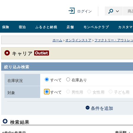
ログイン
保険
宿泊
ふるさと納税
店舗
モンベル
クラブ
カスタマ
ホーム
>
オンラインストア
>
ファクトリー・アウトレ
キャリア
絞り込み検索
すべて
在庫あり
在庫状況
すべて
男性用
女性用
子ども用
対象
条件を追加
検索結果
表示順
：