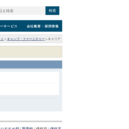
検索
ーサービス
会社概要
・採用情報
ット
>
キャンプ・ファーニチャー
>
キャリア
おすすめ順
/
重量軽
/
価格安
/
価格高