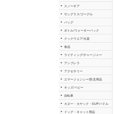
スノーギア
サングラス/ゴーグル
バッグ
ボトル/ウォーターパック
クックウエア/火器
食品
ライティング/チャージャー
アンブレラ
アクセサリー
エマージェンシー/防災用品
キッズ/ベビー
自転車
カヌー・カヤック・SUP/パドル
ドッグ・キャット用品