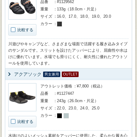
品番
#1129562
重量
133g（18.0cm・片足）
サイズ
16.0、17.0、18.0、19.0、20.0
カラー
比較する
川遊びやキャンプなど、さまざまな場面で活躍する履き込みタイプ
のサンダルです。スリットを設けたアッパーにより、屈曲性や水は
けに優れています。水場でも滑りにくく、耐久性に優れたアウトソ
ールを使用しています。
アクアソック
男女兼用
OUTLET
アウトレット価格
¥7,800（税込）
品番
#1127447
重量
243g（26.0cm・片足）
サイズ
22.0、23.0、24.0、25.0
カラー
比較する
水抜けのよいメッシュ素材をアッパーに使用した、柔らかな履き心