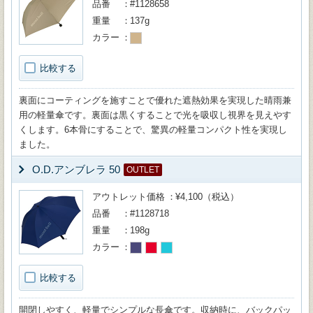
品番
#1128658
重量
137g
カラー
比較する
裏面にコーティングを施すことで優れた遮熱効果を実現した晴雨兼
用の軽量傘です。裏面は黒くすることで光を吸収し視界を見えやす
くします。6本骨にすることで、驚異の軽量コンパクト性を実現し
ました。
O.D.アンブレラ 50
OUTLET
アウトレット価格
¥4,100（税込）
品番
#1128718
重量
198g
カラー
比較する
開閉しやすく、軽量でシンプルな長傘です。収納時に、バックパッ