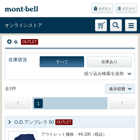
メニュー
ログイン
オンラインストア
傘
OUTLET
在庫状況
すべて
在庫あり
絞り込み検索を追加
全2件
表示切替
1
O.D.アンブレラ 50
OUTLET
アウトレット価格
¥4,100（税込）