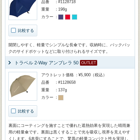
品番
#1128718
重量
198g
カラー
比較する
開閉しやすく、軽量でシンプルな長傘です。収納時に、バックパッ
クのサイドポケットなどに取り付けられるサイズです。
トラベル 2-Way アンブレラ 50
OUTLET
アウトレット価格
¥5,900（税込）
品番
#1128658
重量
137g
カラー
比較する
裏面にコーティングを施すことで優れた遮熱効果を実現した晴雨兼
用の軽量傘です。裏面は黒くすることで光を吸収し視界を見えやす
くします。6本骨にすることで、驚異の軽量コンパクト性を実現し