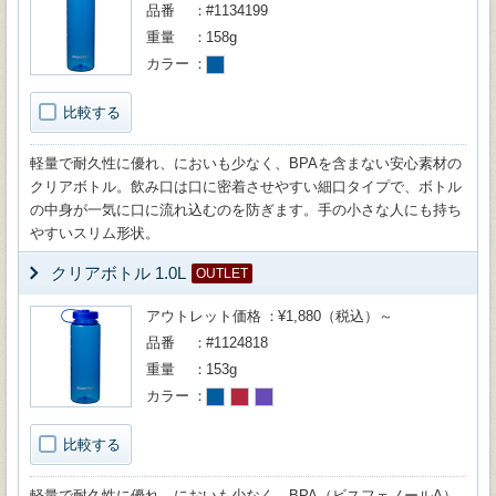
品番
#1134199
重量
158g
カラー
比較する
軽量で耐久性に優れ、においも少なく、BPAを含まない安心素材の
クリアボトル。飲み口は口に密着させやすい細口タイプで、ボトル
の中身が一気に口に流れ込むのを防ぎます。手の小さな人にも持ち
やすいスリム形状。
クリアボトル 1.0L
OUTLET
アウトレット価格
¥1,880（税込）～
品番
#1124818
重量
153g
カラー
比較する
軽量で耐久性に優れ、においも少なく、BPA（ビスフェノールA）