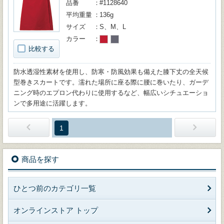
品番
#1128640
平均重量
136g
サイズ
S、M、L
カラー
比較する
防水透湿性素材を使用し、防寒・防風効果も備えた膝下丈の全天候
型巻きスカートです。濡れた場所に座る際に腰に巻いたり、ガーデ
ニング時のエプロン代わりに使用するなど、幅広いシチュエーショ
ンで多用途に活躍します。
1
商品を探す
ひとつ前のカテゴリ一覧
オンラインストア トップ