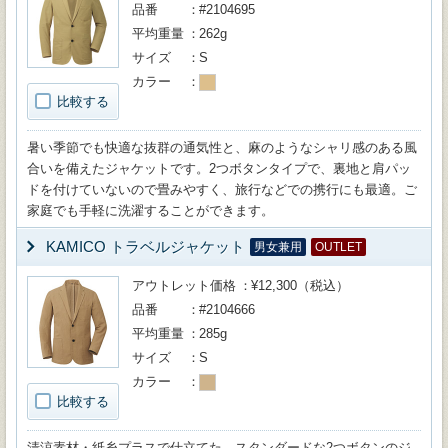
品番
#2104695
平均重量
262g
サイズ
S
カラー
比較する
暑い季節でも快適な抜群の通気性と、麻のようなシャリ感のある風
合いを備えたジャケットです。2つボタンタイプで、裏地と肩パッ
ドを付けていないので畳みやすく、旅行などでの携行にも最適。ご
家庭でも手軽に洗濯することができます。
KAMICO トラベルジャケット
男女兼用
OUTLET
アウトレット価格
¥12,300（税込）
品番
#2104666
平均重量
285g
サイズ
S
カラー
比較する
清涼素材・紙糸プラスで仕立てた、スタンダードな2つボタンのジ