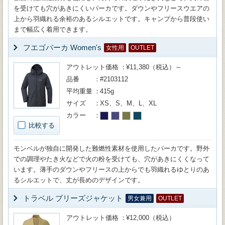
を受けても穴があきにくいパーカです。ダウンやフリースウエアの
上から羽織れる余裕のあるシルエットです。キャンプから普段使い
まで幅広く着用できます。
フエゴパーカ Women's
女性用
OUTLET
アウトレット価格
¥11,380（税込）～
品番
#2103112
平均重量
415g
サイズ
XS、S、M、L、XL
カラー
比較する
モンベルが独自に開発した難燃性素材を使用したパーカです。野外
での調理やたき火などで火の粉を受けても、穴があきにくくなって
います。薄手のダウンやフリースの上からでも羽織れるゆとりのあ
るシルエットで、丈が長めのデザインです。
トラベル ブリーズジャケット
男女兼用
OUTLET
アウトレット価格
¥12,000（税込）