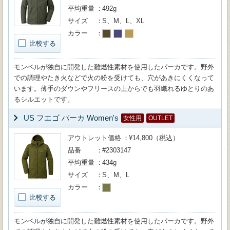
平均重量
492g
サイズ
S、M、L、XL
カラー
比較する
モンベルが独自に開発した難燃性素材を使用したパーカです。野外
での調理やたき火などで火の粉を受けても、穴があきにくくなって
います。薄手のダウンやフリースの上からでも羽織れるゆとりのあ
るシルエットです。
US フエゴ パーカ Women's
女性用
OUTLET
アウトレット価格
¥14,800（税込）
品番
#2303147
平均重量
434g
サイズ
S、M、L
カラー
比較する
モンベルが独自に開発した難燃性素材を使用したパーカです。野外