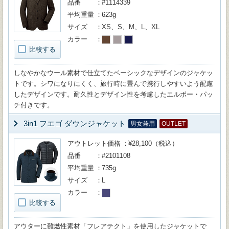
品番
#1114339
平均重量
623g
サイズ
XS、S、M、L、XL
カラー
比較する
しなやかなウール素材で仕立てたベーシックなデザインのジャケッ
トです。シワになりにくく、旅行時に畳んで携行しやすいよう配慮
したデザインです。耐久性とデザイン性を考慮したエルボー・パッ
チ付きです。
3in1 フエゴ ダウンジャケット
男女兼用
OUTLET
アウトレット価格
¥28,100（税込）
品番
#2101108
平均重量
735g
サイズ
L
カラー
比較する
アウターに難燃性素材「フレアテクト」を使用したジャケットで