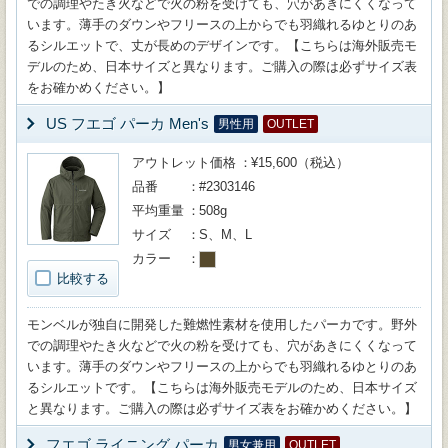
での調理やたき火などで火の粉を受けても、穴があきにくくなって
います。薄手のダウンやフリースの上からでも羽織れるゆとりのあ
るシルエットで、丈が長めのデザインです。【こちらは海外販売モ
デルのため、日本サイズと異なります。ご購入の際は必ずサイズ表
をお確かめください。】
US フエゴ パーカ Men's
男性用
OUTLET
アウトレット価格
¥15,600（税込）
品番
#2303146
平均重量
508g
サイズ
S、M、L
カラー
比較する
モンベルが独自に開発した難燃性素材を使用したパーカです。野外
での調理やたき火などで火の粉を受けても、穴があきにくくなって
います。薄手のダウンやフリースの上からでも羽織れるゆとりのあ
るシルエットです。【こちらは海外販売モデルのため、日本サイズ
と異なります。ご購入の際は必ずサイズ表をお確かめください。】
フエゴ ライニング パーカ
男女兼用
OUTLET