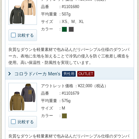
品番
#1101680
平均重量
507g
サイズ
XS、M、XL
カラー
比較する
良質なダウンを軽量素材で包み込んだリバーシブル仕様のダウンパ
ーカ。表地に生地を加えることで冷気の侵入を防ぐ三枚差し構造を
使用。高い保温性・防風性を実現しています。
コロラドパーカ Men's
男性用
OUTLET
アウトレット価格
¥22,000（税込）
品番
#1101679
平均重量
575g
サイズ
M
カラー
比較する
良質なダウンを軽量素材で包み込んだリバーシブル仕様のダウンパ