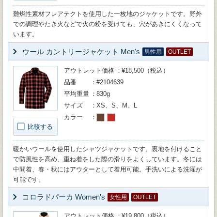
難燃性素材フレアテクトを使用した一枚地のジャケットです。野外
での調理やたき火などで火の粉を受けても、穴があきにくくなって
います。
ウール カントリージャケット Men's
男性用
OUTLET
アウトレット価格
¥18,500（税込）
品番
#2104639
平均重量
830g
サイズ
XS、S、M、L
カラー
比較する
暖かいウールを使用したシャツジャケットです。裏地を付けること
で防風性を高め、重ね着をした際の滑りをよくしています。冬には
中間着、春・秋にはアウターとして着用可能。手洗いによる洗濯が
可能です。
コロラドパーカ Women's
女性用
OUTLET
アウトレット価格
¥19,800（税込）