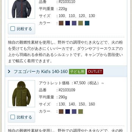
品番
#2103110
平均重量
220g
サイズ
100、110、120、130
カラー
比較する
独自の難燃性素材を使用し、野外での調理やたき火などで、火の粉
を受けても穴があきにくいパーカです。ダウンやフリースウエアの
上から羽織れる余裕のあるシルエットです。キャンプから普段使い
まで幅広く着用できます。
フエゴパーカ Kid's 140-160
子ども用
OUTLET
アウトレット価格
¥7,500（税込）～
品番
#2103109
平均重量
290g
サイズ
130、140、150、160
カラー
比較する
独自の難燃性素材を使用し、野外での調理やたき火などで、火の粉