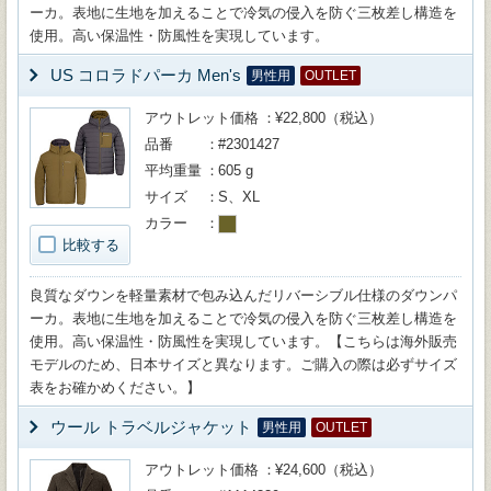
ーカ。表地に生地を加えることで冷気の侵入を防ぐ三枚差し構造を
使用。高い保温性・防風性を実現しています。
US コロラドパーカ Men's
男性用
OUTLET
アウトレット価格
¥22,800（税込）
品番
#2301427
平均重量
605 g
サイズ
S、XL
カラー
比較する
良質なダウンを軽量素材で包み込んだリバーシブル仕様のダウンパ
ーカ。表地に生地を加えることで冷気の侵入を防ぐ三枚差し構造を
使用。高い保温性・防風性を実現しています。【こちらは海外販売
モデルのため、日本サイズと異なります。ご購入の際は必ずサイズ
表をお確かめください。】
ウール トラベルジャケット
男性用
OUTLET
アウトレット価格
¥24,600（税込）