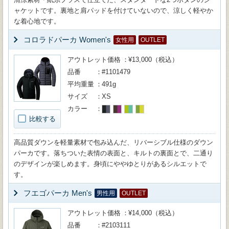
ャケットです。裏地と肩パッドを付けていないので、涼しく軽やか
な着心地です。
コロラドパーカ Women's
女性用
OUTLET
アウトレット価格
¥13,000（税込）
品番
#1101479
平均重量
491g
サイズ
XS
カラー
比較する
高品質ダウンを軽量素材で包み込んだ、リバーシブル仕様のダウン
パーカです。落ちついた表情の表面と、キルトの裏面とで、二通り
のデザインが楽しめます。身頃にややゆとりがあるシルエットで
す。
フエゴパーカ Men's
男性用
OUTLET
アウトレット価格
¥14,000（税込）
品番
#2103111