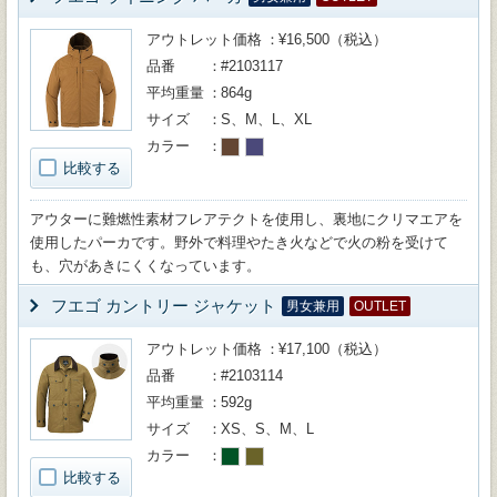
アウトレット価格
¥16,500（税込）
品番
#2103117
平均重量
864g
サイズ
S、M、L、XL
カラー
比較する
アウターに難燃性素材フレアテクトを使用し、裏地にクリマエアを
使用したパーカです。野外で料理やたき火などで火の粉を受けて
も、穴があきにくくなっています。
フエゴ カントリー ジャケット
男女兼用
OUTLET
アウトレット価格
¥17,100（税込）
品番
#2103114
平均重量
592g
サイズ
XS、S、M、L
カラー
比較する