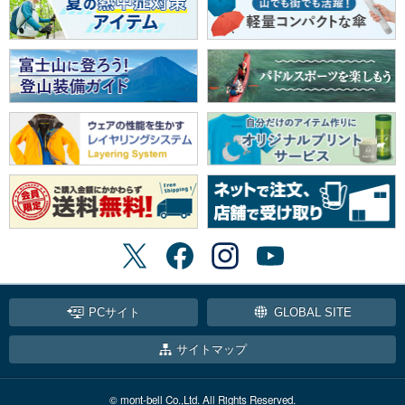
PCサイト
GLOBAL SITE
サイトマップ
© mont-bell Co.,Ltd. All Rights Reserved.