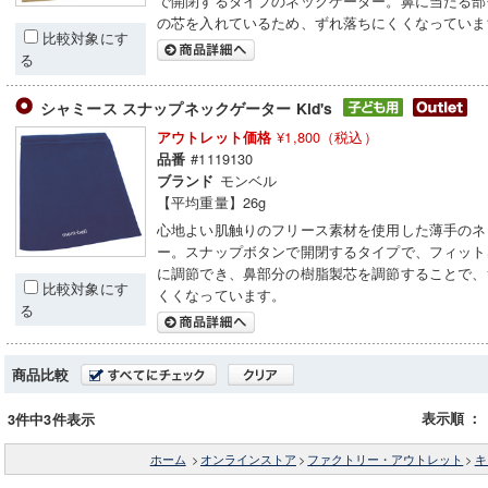
で開閉するタイプのネックゲーター。鼻に当たる部
の芯を入れているため、ずれ落ちにくくなっていま
比較対象にす
る
シャミース スナップネックゲーター Kid's
¥1,800（税込）
アウトレット価格
#1119130
品番
モンベル
ブランド
【平均重量】26g
心地よい肌触りのフリース素材を使用した薄手のネ
ー。スナップボタンで開閉するタイプで、フィット
に調節でき、鼻部分の樹脂製芯を調節することで、
比較対象にす
くくなっています。
る
商品比較
表示順
：
3件中3件表示
ホーム
>
オンラインストア
>
ファクトリー・アウトレット
>
キ