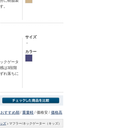
分に樹脂製
す。
サイズ
－
カラー
ックゲータ
感は3段階
ずれ落ちに
おすすめ順
/
重量軽
/
価格安
/
価格高
ッズ
>
マフラー/ネックゲーター（キッズ）