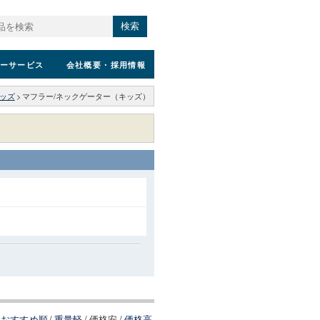
検索
ーサービス
会社概要
・採用情報
ッズ
>
マフラー/ネックゲーター（キッズ）
おすすめ順
/
重量軽
/
価格安
/
価格高