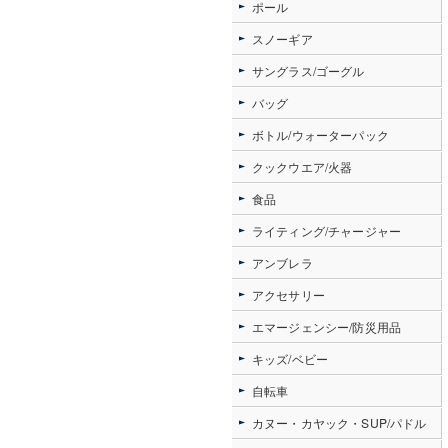
ポール
スノーギア
サングラス/ゴーグル
バッグ
ボトル/ウォーターパック
クックウエア/火器
食品
ライティング/チャージャー
アンブレラ
アクセサリー
エマージェンシー/防災用品
キッズ/ベビー
自転車
カヌー・カヤック・SUP/パドル