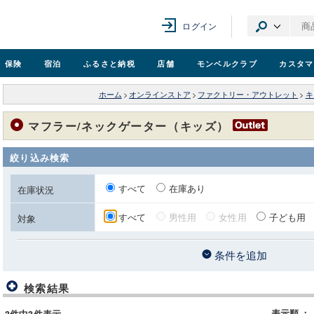
ログイン
保険
宿泊
ふるさと納税
店舗
モンベル
クラブ
カスタマ
ホーム
>
オンラインストア
>
ファクトリー・アウトレット
>
キ
マフラー/ネックゲーター（キッズ）
絞り込み検索
すべて
在庫あり
在庫状況
すべて
男性用
女性用
子ども用
対象
条件を追加
検索結果
表示順
：