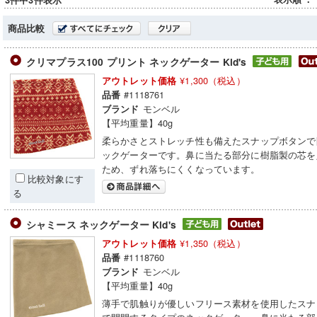
3件中3件表示
商品比較
クリマプラス100 プリント ネックゲーター Kid's
¥1,300（税込）
アウトレット価格
#1118761
品番
モンベル
ブランド
【平均重量】40g
柔らかさとストレッチ性も備えたスナップボタンで
ックゲーターです。鼻に当たる部分に樹脂製の芯を
ため、ずれ落ちにくくなっています。
比較対象にす
る
シャミース ネックゲーター Kid's
¥1,350（税込）
アウトレット価格
#1118760
品番
モンベル
ブランド
【平均重量】40g
薄手で肌触りが優しいフリース素材を使用したスナ