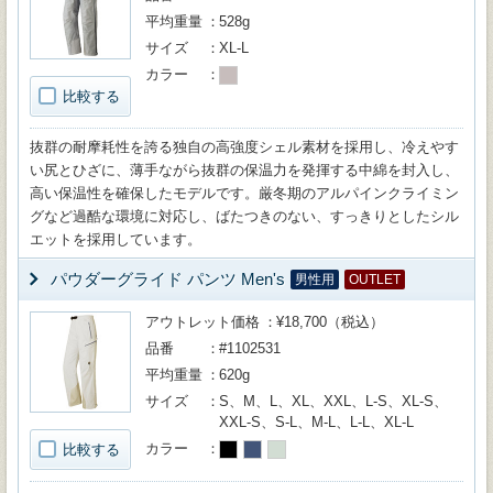
平均重量
528g
サイズ
XL-L
カラー
比較する
抜群の耐摩耗性を誇る独自の高強度シェル素材を採用し、冷えやす
い尻とひざに、薄手ながら抜群の保温力を発揮する中綿を封入し、
高い保温性を確保したモデルです。厳冬期のアルパインクライミン
グなど過酷な環境に対応し、ばたつきのない、すっきりとしたシル
エットを採用しています。
パウダーグライド パンツ Men's
男性用
OUTLET
アウトレット価格
¥18,700（税込）
品番
#1102531
平均重量
620g
サイズ
S、M、L、XL、XXL、L-S、XL-S、
XXL-S、S-L、M-L、L-L、XL-L
カラー
比較する