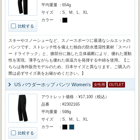
平均重量
654g
サイズ
S、M、L、XL
カラー
比較する
スキーやスノーシューなど、スノースポーツに最適なシルエットの
パンツです。ストレッチ性を備えた独自の防水透湿性素材「スーパ
ー ドライテック」と、膝部分に施した立体裁断により、優れた運動
性を実現。薄手ながらも優れた保温力を発揮する中綿を使用。【こ
ちらは海外販売モデルのため、日本サイズと異なります。ご購入の
際は必ずサイズ表をお確かめください。】
US パウダーホップ パンツ Women's
女性用
OUTLET
アウトレット価格
¥17,100（税込）
品番
#2302165
平均重量
598g
サイズ
S、M、L、XL
カラー
比較する