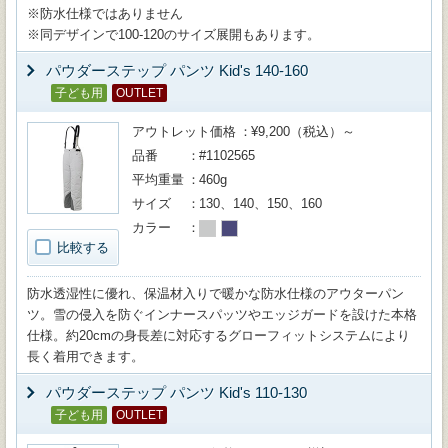
※防水仕様ではありません
※同デザインで100-120のサイズ展開もあります。
パウダーステップ パンツ Kid's 140-160
子ども用
OUTLET
アウトレット価格
¥9,200（税込）～
品番
#1102565
平均重量
460g
サイズ
130、140、150、160
カラー
比較する
防水透湿性に優れ、保温材入りで暖かな防水仕様のアウターパン
ツ。雪の侵入を防ぐインナースパッツやエッジガードを設けた本格
仕様。約20cmの身長差に対応するグローフィットシステムにより
長く着用できます。
パウダーステップ パンツ Kid's 110-130
子ども用
OUTLET