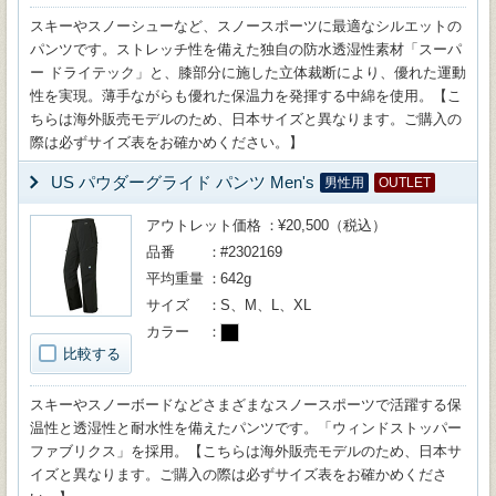
スキーやスノーシューなど、スノースポーツに最適なシルエットの
パンツです。ストレッチ性を備えた独自の防水透湿性素材「スーパ
ー ドライテック」と、膝部分に施した立体裁断により、優れた運動
性を実現。薄手ながらも優れた保温力を発揮する中綿を使用。【こ
ちらは海外販売モデルのため、日本サイズと異なります。ご購入の
際は必ずサイズ表をお確かめください。】
US パウダーグライド パンツ Men's
男性用
OUTLET
アウトレット価格
¥20,500（税込）
品番
#2302169
平均重量
642g
サイズ
S、M、L、XL
カラー
比較する
スキーやスノーボードなどさまざまなスノースポーツで活躍する保
温性と透湿性と耐水性を備えたパンツです。「ウィンドストッパー
ファブリクス」を採用。【こちらは海外販売モデルのため、日本サ
イズと異なります。ご購入の際は必ずサイズ表をお確かめくださ