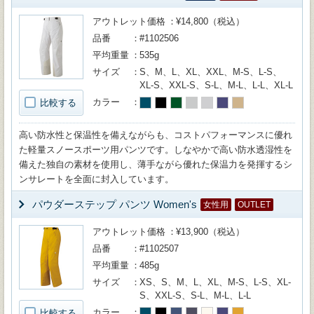
アウトレット価格
¥14,800（税込）
品番
#1102506
平均重量
535g
サイズ
S、M、L、XL、XXL、M-S、L-S、
XL-S、XXL-S、S-L、M-L、L-L、XL-L
カラー
比較する
高い防水性と保温性を備えながらも、コストパフォーマンスに優れ
た軽量スノースポーツ用パンツです。しなやかで高い防水透湿性を
備えた独自の素材を使用し、薄手ながら優れた保温力を発揮するシ
ンサレートを全面に封入しています。
パウダーステップ パンツ Women's
女性用
OUTLET
アウトレット価格
¥13,900（税込）
品番
#1102507
平均重量
485g
サイズ
XS、S、M、L、XL、M-S、L-S、XL-
S、XXL-S、S-L、M-L、L-L
カラー
比較する