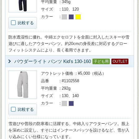
平均重量
345g
サイズ
110、120
カラー
比較する
防水透湿性に優れ、中綿エクセロフトを全面に封入したスキーや雪
遊びに適したアウターパンツ。約20cmの身長差に対応するグロー
フィットシステムにより、長く着用できます。
パウダーライト パンツ Kid's 130-160
子ども用
OUTLET
アウトレット価格
¥5,000（税込）
品番
#1102558
平均重量
292g
サイズ
130、140
カラー
比較する
雪遊びや普段の防寒着に活躍する、中綿入りアウターパンツ。股上
を深めに設定し、すそにはインナースパッツを設けるなど、雪が入
り込みにくい仕様になっています。