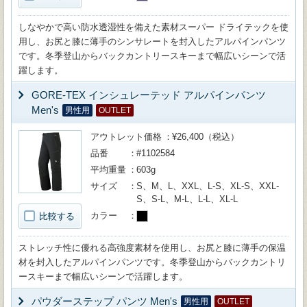
しなやかで高い防水透湿性を備えた素材スーパー ドライテックを使
用し、お尻と膝に薄手のシンサレートを封入したアルパインパンツ
です。冬季登山からバックカントリースキーまで幅広いシーンで活
躍します。
GORE-TEX インシュレーテッド アルパインパンツ
Men's
男性用
OUTLET
アウトレット価格
¥26,400（税込）
品番
#1102584
平均重量
603g
サイズ
S、M、L、XXL、L-S、XL-S、XXL-
S、S-L、M-L、L-L、XL-L
カラー
比較する
ストレッチ性に優れる高強度素材を使用し、お尻と膝に薄手の保温
材を封入したアルパインパンツです。冬季登山からバックカントリ
ースキーまで幅広いシーンで活躍します。
パウダーステップ パンツ Men's
男性用
OUTLET