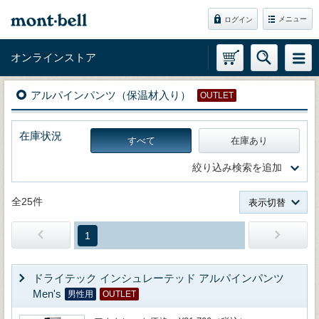
メニュー
ログイン
オンラインストア
アルパインパンツ（保温材入り）
OUTLET
在庫状況
すべて
在庫あり
絞り込み検索を追加
全25件
表示切替
1
ドライテック インシュレーテッド アルパインパンツ
Men's
男性用
OUTLET