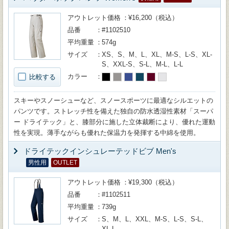
アウトレット価格
¥16,200（税込）
品番
#1102510
平均重量
574g
サイズ
XS、S、M、L、XL、M-S、L-S、XL-
S、XXL-S、S-L、M-L、L-L
カラー
比較する
スキーやスノーシューなど、スノースポーツに最適なシルエットの
パンツです。ストレッチ性を備えた独自の防水透湿性素材「スーパ
ー ドライテック」と、膝部分に施した立体裁断により、優れた運動
性を実現。薄手ながらも優れた保温力を発揮する中綿を使用。
ドライテックインシュレーテッドビブ Men's
男性用
OUTLET
アウトレット価格
¥19,300（税込）
品番
#1102511
平均重量
739g
サイズ
S、M、L、XXL、M-S、L-S、S-L、
XL-L