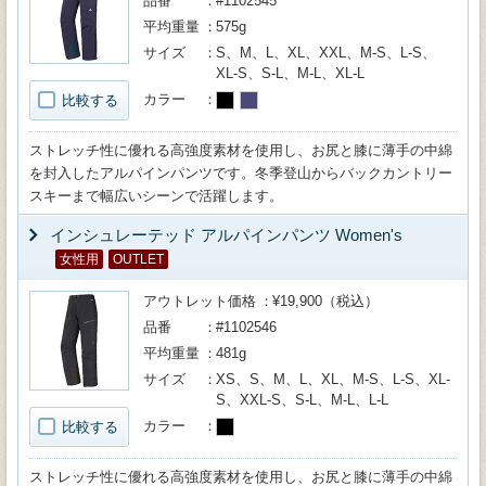
品番
#1102545
平均重量
575g
サイズ
S、M、L、XL、XXL、M-S、L-S、
XL-S、S-L、M-L、XL-L
カラー
比較する
ストレッチ性に優れる高強度素材を使用し、お尻と膝に薄手の中綿
を封入したアルパインパンツです。冬季登山からバックカントリー
スキーまで幅広いシーンで活躍します。
インシュレーテッド アルパインパンツ Women's
女性用
OUTLET
アウトレット価格
¥19,900（税込）
品番
#1102546
平均重量
481g
サイズ
XS、S、M、L、XL、M-S、L-S、XL-
S、XXL-S、S-L、M-L、L-L
カラー
比較する
ストレッチ性に優れる高強度素材を使用し、お尻と膝に薄手の中綿