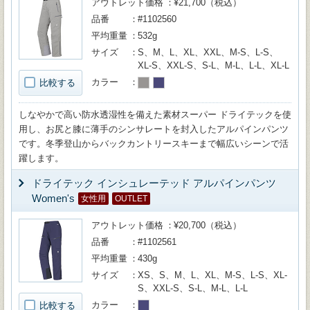
アウトレット価格
¥21,700（税込）
品番
#1102560
平均重量
532g
サイズ
S、M、L、XL、XXL、M-S、L-S、
XL-S、XXL-S、S-L、M-L、L-L、XL-L
カラー
比較する
しなやかで高い防水透湿性を備えた素材スーパー ドライテックを使
用し、お尻と膝に薄手のシンサレートを封入したアルパインパンツ
です。冬季登山からバックカントリースキーまで幅広いシーンで活
躍します。
ドライテック インシュレーテッド アルパインパンツ
Women's
女性用
OUTLET
アウトレット価格
¥20,700（税込）
品番
#1102561
平均重量
430g
サイズ
XS、S、M、L、XL、M-S、L-S、XL-
S、XXL-S、S-L、M-L、L-L
カラー
比較する