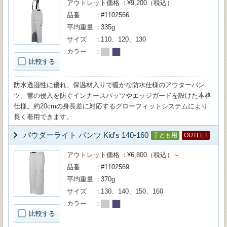
アウトレット価格
¥9,200（税込）
品番
#1102566
平均重量
335g
サイズ
110、120、130
カラー
比較する
防水透湿性に優れ、保温材入りで暖かな防水仕様のアウターパン
ツ。雪の侵入を防ぐインナースパッツやエッジガードを設けた本格
仕様。約20cmの身長差に対応するグローフィットシステムにより
長く着用できます。
パウダーライト パンツ Kid's 140-160
子ども用
OUTLET
アウトレット価格
¥6,800（税込）～
品番
#1102569
平均重量
370g
サイズ
130、140、150、160
カラー
比較する