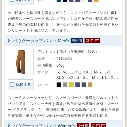
高い防水性と保温性を備えながらも、コストパフォーマンスに優れ
た軽量スノースポーツ用パンツです。しなやかで高い防水透湿性を
備えた独自の素材を使用し、薄手ながら優れた保温力を発揮するシ
ンサレートを全面に封入しています。
パウダーホップ パンツ Men's
男性用
OUTLET
アウトレット価格
¥15,550（税込）～
品番
#1102509
平均重量
640g
サイズ
S、M、L、XL、XXL、M-S、L-S、
XL-S、XXL-S、S-L、M-L、L-L、XL-L
カラー
比較する
スキーやスノーシューなど、スノースポーツに最適なシルエットの
パンツです。ストレッチ性を備えた独自の防水透湿性素材「スーパ
ー ドライテック」と、膝部分に施した立体裁断により、優れた運動
性を実現。薄手ながらも優れた保温力を発揮する中綿を使用。
パウダーホップ パンツ Women's
女性用
OUTLET