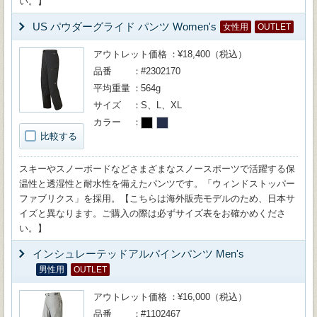
い。】
US パウダーグライド パンツ Women's
女性用
OUTLET
アウトレット価格
¥18,400（税込）
品番
#2302170
平均重量
564g
サイズ
S、L、XL
カラー
比較する
スキーやスノーボードなどさまざまなスノースポーツで活躍する保
温性と透湿性と耐水性を備えたパンツです。「ウィンドストッパー
ファブリクス」を採用。【こちらは海外販売モデルのため、日本サ
イズと異なります。ご購入の際は必ずサイズ表をお確かめくださ
い。】
インシュレーテッドアルパインパンツ Men's
男性用
OUTLET
アウトレット価格
¥16,000（税込）
品番
#1102467