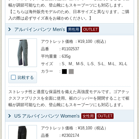
幅が調節可能なため、登山靴にもスキーブーツにも対応します。
【こちらは海外販売モデルのため、日本サイズと異なります。ご購
入の際は必ずサイズ表をお確かめください。】
アルパインパンツ Men's
男性用
OUTLET
アウトレット価格
¥19,100（税込）
品番
#1102537
平均重量
635g
サイズ
S、M、M-S、L-S、S-L、M-L、XL-L
カラー
比較する
ストレッチ性と適度な保温性を備えた高強度モデルです。ゴアテッ
クスファブリクスを全面に使用。裾のジッパーを開閉することで裾
幅が調節可能なため、登山靴にもスキーブーツにも対応します。
US アルパインパンツ Women's
女性用
OUTLET
アウトレット価格
¥18,100（税込）
品番
#2302174