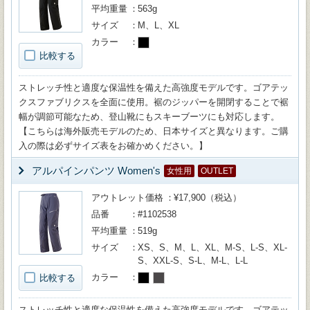
平均重量
563g
サイズ
M、L、XL
カラー
比較する
ストレッチ性と適度な保温性を備えた高強度モデルです。ゴアテッ
クスファブリクスを全面に使用。裾のジッパーを開閉することで裾
幅が調節可能なため、登山靴にもスキーブーツにも対応します。
【こちらは海外販売モデルのため、日本サイズと異なります。ご購
入の際は必ずサイズ表をお確かめください。】
アルパインパンツ Women's
女性用
OUTLET
アウトレット価格
¥17,900（税込）
品番
#1102538
平均重量
519g
サイズ
XS、S、M、L、XL、M-S、L-S、XL-
S、XXL-S、S-L、M-L、L-L
カラー
比較する
ストレッチ性と適度な保温性を備えた高強度モデルです。ゴアテッ