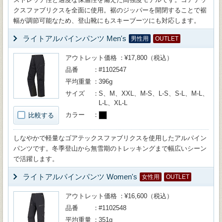
クスファブリクスを全面に使用。裾のジッパーを開閉することで裾
幅が調節可能なため、登山靴にもスキーブーツにも対応します。
ライトアルパインパンツ Men's
男性用
OUTLET
アウトレット価格
¥17,800（税込）
品番
#1102547
平均重量
396g
サイズ
S、M、XXL、M-S、L-S、S-L、M-L、
L-L、XL-L
カラー
比較する
しなやかで軽量なゴアテックスファブリクスを使用したアルパイン
パンツです。冬季登山から無雪期のトレッキングまで幅広いシーン
で活躍します。
ライトアルパインパンツ Women's
女性用
OUTLET
アウトレット価格
¥16,600（税込）
品番
#1102548
平均重量
351g