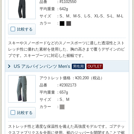
品番
#1102550
平均重量
642g
サイズ
S、M、M-S、L-S、XL-S、S-L、M-L
カラー
比較する
スキーやスノーボードなどのスノースポーツに適した透湿性とスト
レッチ性に優れた素材を使用した、胸の高さまで覆うデザインのビ
ブです。スキーブーツに対応した裾幅です。
US アルパインパンツ Men's
男性用
OUTLET
アウトレット価格
¥20,200（税込）
品番
#2302173
平均重量
657g
サイズ
S、M
カラー
比較する
ストレッチ性と適度な保温性を備えた高強度モデルです。ゴアテッ
クスファブリクスを全面に使用。裾のジッパーを開閉することで裾