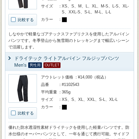
サイズ
XS、S、M、L、XL、M-S、L-S、XL-
S、XXL-S、S-L、M-L、L-L
カラー
比較する
しなやかで軽量なゴアテックスファブリクスを使用したアルパイン
パンツです。冬季登山から無雪期のトレッキングまで幅広いシーン
で活躍します。
ドライテック ライトアルパイン フルジップパンツ
Men's
男性用
OUTLET
アウトレット価格
¥14,000（税込）
品番
#1102543
平均重量
365g
サイズ
XS、S、XL、XXL、S-L、XL-L
カラー
比較する
優れた防水透湿性素材ドライテックを使用した軽量パンツです。防
水仕様のオーバーパンツとして、一年を通じて携行可能。サイドフ