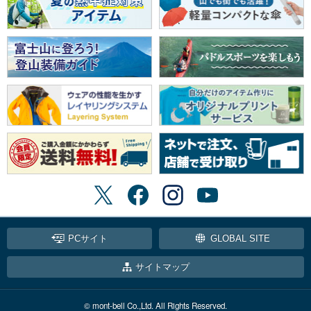
PCサイト
GLOBAL SITE
サイトマップ
© mont-bell Co.,Ltd. All Rights Reserved.