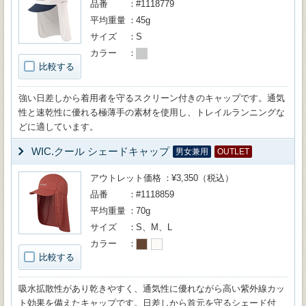
品番
#1118779
平均重量
45g
サイズ
S
カラー
比較する
強い日差しから着用者を守るスクリーン付きのキャップです。通気
性と速乾性に優れる極薄手の素材を使用し、トレイルランニングな
どに適しています。
WIC.クール シェードキャップ
男女兼用
OUTLET
アウトレット価格
¥3,350（税込）
品番
#1118859
平均重量
70g
サイズ
S、M、L
カラー
比較する
吸水拡散性があり乾きやすく、通気性に優れながら高い紫外線カッ
ト効果を備えたキャップです。日差しから首元を守るシェード付