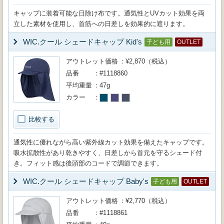
キャップに装着可能な日除け布です。通気性とUVカット効果を両
立した素材を使用し、首筋への日差しを効果的に遮ります。
WIC.クール シェードキャップ Kid's
子ども用
OUTLET
アウトレット価格
¥2,870（税込）
品番
#1118860
平均重量
47g
カラー
比較する
通気性に優れながら高い紫外線カット効果を備えたキャップです。
吸水拡散性があり乾きやすく、日差しから首元を守るシェード付
き。フィット感は後頭部のコードで調節できます。
WIC.クール シェードキャップ Baby's
子ども用
OUTLET
アウトレット価格
¥2,770（税込）
品番
#1118861