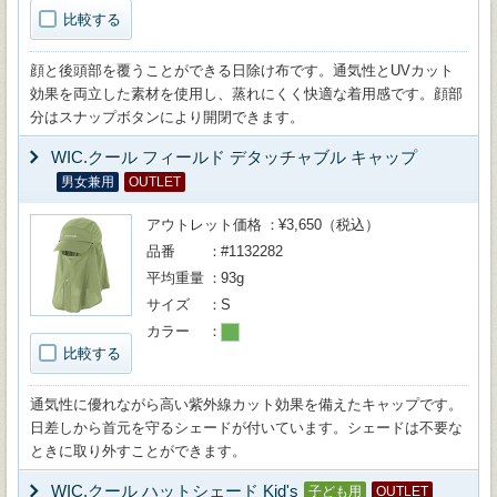
比較する
顔と後頭部を覆うことができる日除け布です。通気性とUVカット
効果を両立した素材を使用し、蒸れにくく快適な着用感です。顔部
分はスナップボタンにより開閉できます。
WIC.クール フィールド デタッチャブル キャップ
男女兼用
OUTLET
アウトレット価格
¥3,650（税込）
品番
#1132282
平均重量
93g
サイズ
S
カラー
比較する
通気性に優れながら高い紫外線カット効果を備えたキャップです。
日差しから首元を守るシェードが付いています。シェードは不要な
ときに取り外すことができます。
WIC.クール ハットシェード Kid's
子ども用
OUTLET