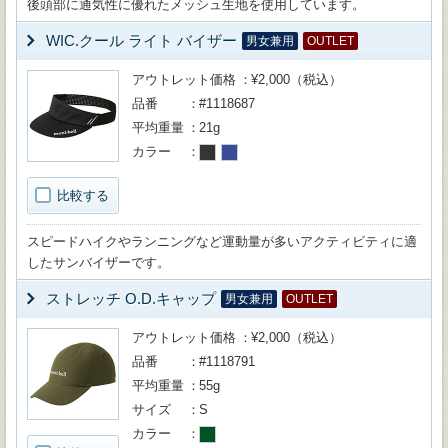
後頭部に通気性に優れたメッシュ生地を使用しています。
WIC.クール ライト バイザー
男女兼用
OUTLET
アウトレット価格
¥2,000（税込）
品番
#1118687
平均重量
21g
カラー
比較する
スピードハイクやランニングなど運動量が多いアクティビティに適
したサンバイザーです。
ストレッチ O.D.キャップ
男女兼用
OUTLET
アウトレット価格
¥2,000（税込）
品番
#1118791
平均重量
55g
サイズ
S
カラー