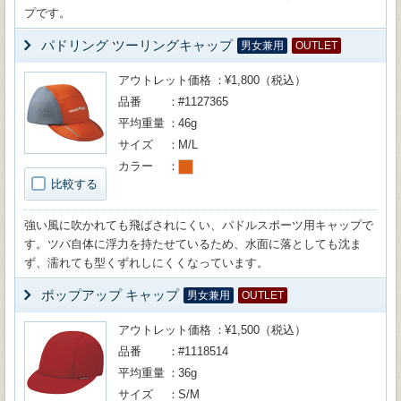
プです。
パドリング ツーリングキャップ
男女兼用
OUTLET
アウトレット価格
¥1,800（税込）
品番
#1127365
平均重量
46g
サイズ
M/L
カラー
比較する
強い風に吹かれても飛ばされにくい、パドルスポーツ用キャップで
す。ツバ自体に浮力を持たせているため、水面に落としても沈ま
ず、濡れても型くずれしにくくなっています。
ポップアップ キャップ
男女兼用
OUTLET
アウトレット価格
¥1,500（税込）
品番
#1118514
平均重量
36g
サイズ
S/M