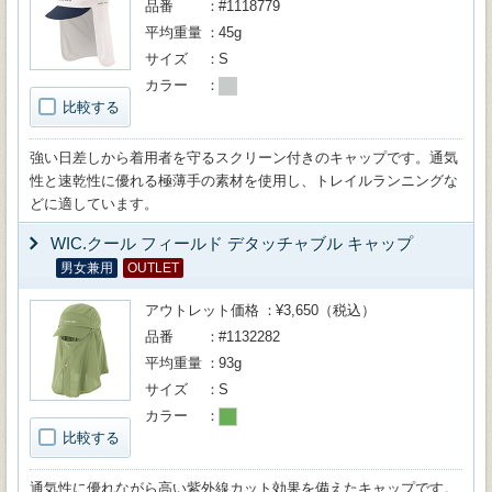
品番
#1118779
平均重量
45g
サイズ
S
カラー
比較する
強い日差しから着用者を守るスクリーン付きのキャップです。通気
性と速乾性に優れる極薄手の素材を使用し、トレイルランニングな
どに適しています。
WIC.クール フィールド デタッチャブル キャップ
男女兼用
OUTLET
アウトレット価格
¥3,650（税込）
品番
#1132282
平均重量
93g
サイズ
S
カラー
比較する
通気性に優れながら高い紫外線カット効果を備えたキャップです。