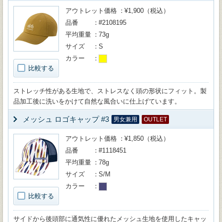
アウトレット価格
¥1,900（税込）
品番
#2108195
平均重量
73g
サイズ
S
カラー
比較する
ストレッチ性がある生地で、ストレスなく頭の形状にフィット。製
品加工後に洗いをかけて自然な風合いに仕上げています。
メッシュ ロゴキャップ #3
男女兼用
OUTLET
アウトレット価格
¥1,850（税込）
品番
#1118451
平均重量
78g
サイズ
S/M
カラー
比較する
サイドから後頭部に通気性に優れたメッシュ生地を使用したキャッ