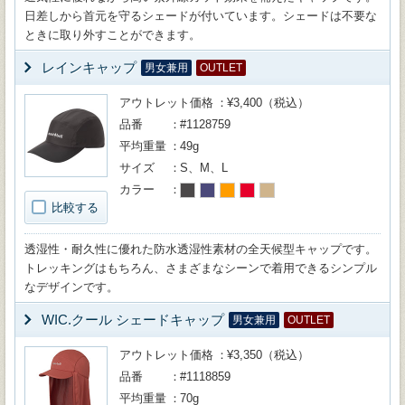
日差しから首元を守るシェードが付いています。シェードは不要な
ときに取り外すことができます。
レインキャップ
男女兼用
OUTLET
アウトレット価格
¥3,400（税込）
品番
#1128759
平均重量
49g
サイズ
S、M、L
カラー
比較する
透湿性・耐久性に優れた防水透湿性素材の全天候型キャップです。
トレッキングはもちろん、さまざまなシーンで着用できるシンプル
なデザインです。
WIC.クール シェードキャップ
男女兼用
OUTLET
アウトレット価格
¥3,350（税込）
品番
#1118859
平均重量
70g