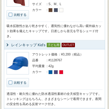
サイズ
S、M、L
カラー
比較する
吸水拡散性があり乾きやすく、通気性に優れながら高い紫外線カッ
ト効果を備えたキャップです。日差しから首元を守るシェード付
き。
レインキャップ Kid's
子ども用
OUTLET
アウトレット価格
¥3,200（税込）
品番
#1128767
平均重量
42g
カラー
比較する
透湿性・耐久性に優れた防水透湿性素材の全天候型キャップです。
トレッキングはもちろん、さまざまなシーンで着用できます。夜間
の安全性を高める反射マーク付き。