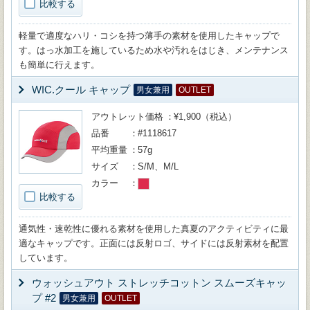
比較する
軽量で適度なハリ・コシを持つ薄手の素材を使用したキャップで
す。はっ水加工を施しているため水や汚れをはじき、メンテナンス
も簡単に行えます。
WIC.クール キャップ
男女兼用
OUTLET
アウトレット価格
¥1,900（税込）
品番
#1118617
平均重量
57g
サイズ
S/M、M/L
カラー
比較する
通気性・速乾性に優れる素材を使用した真夏のアクティビティに最
適なキャップです。正面には反射ロゴ、サイドには反射素材を配置
しています。
ウォッシュアウト ストレッチコットン スムーズキャッ
プ #2
男女兼用
OUTLET