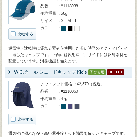
品番
#1118938
平均重量
58g
サイズ
S、M、L
カラー
比較する
通気性・速乾性に優れる素材を使用した暑い時季のアクティビティ
に適したキャップです。正面には反射ロゴ、サイドには反射素材を
配置しています。消臭機能も備えます。
WIC.クール シェードキャップ Kid's
子ども用
OUTLET
アウトレット価格
¥2,870（税込）
品番
#1118860
平均重量
47g
カラー
比較する
通気性に優れながら高い紫外線カット効果を備えたキャップです。