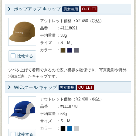
ポップアップ キャップ
男女兼用
OUTLET
アウトレット価格
¥2,450（税込）
品番
#1118691
平均重量
33g
サイズ
S、M、L
カラー
比較する
ツバを上げて着用できるので広い視界を確保でき、写真撮影や野外
活動に適したキャップです。
WIC.クール キャップ
男女兼用
OUTLET
アウトレット価格
¥2,400（税込）
品番
#1118778
平均重量
58g
サイズ
S、M
カラー
比較する