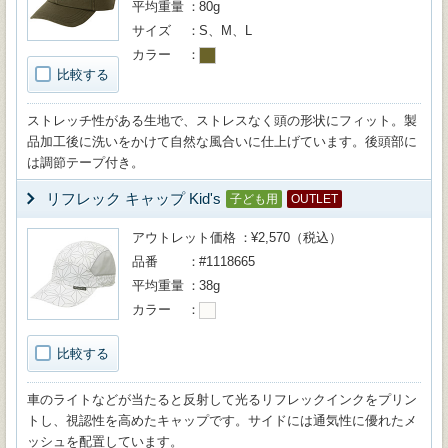
平均重量
80g
サイズ
S、M、L
カラー
比較する
ストレッチ性がある生地で、ストレスなく頭の形状にフィット。製
品加工後に洗いをかけて自然な風合いに仕上げています。後頭部に
は調節テープ付き。
リフレック キャップ Kid's
子ども用
OUTLET
アウトレット価格
¥2,570（税込）
品番
#1118665
平均重量
38g
カラー
比較する
車のライトなどが当たると反射して光るリフレックインクをプリン
トし、視認性を高めたキャップです。サイドには通気性に優れたメ
ッシュを配置しています。