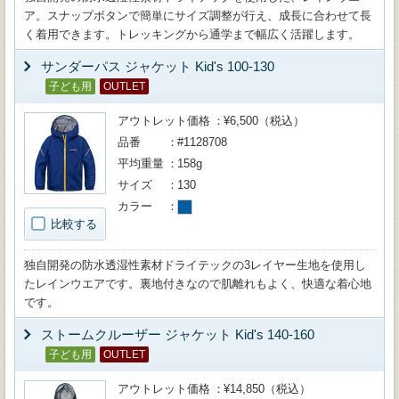
ア。スナップボタンで簡単にサイズ調整が行え、成長に合わせて長
く着用できます。トレッキングから通学まで幅広く活躍します。
サンダーパス ジャケット Kid's 100-130
子ども用
OUTLET
アウトレット価格
¥6,500（税込）
品番
#1128708
平均重量
158g
サイズ
130
カラー
比較する
独自開発の防水透湿性素材ドライテックの3レイヤー生地を使用し
たレインウエアです。裏地付きなので肌離れもよく、快適な着心地
です。
ストームクルーザー ジャケット Kid's 140-160
子ども用
OUTLET
アウトレット価格
¥14,850（税込）