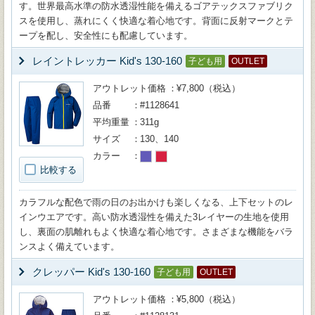
す。世界最高水準の防水透湿性能を備えるゴアテックスファブリク
スを使用し、蒸れにくく快適な着心地です。背面に反射マークとテ
ープを配し、安全性にも配慮しています。
レイントレッカー Kid's 130-160
子ども用
OUTLET
アウトレット価格
¥7,800（税込）
品番
#1128641
平均重量
311g
サイズ
130、140
カラー
比較する
カラフルな配色で雨の日のお出かけも楽しくなる、上下セットのレ
インウエアです。高い防水透湿性を備えた3レイヤーの生地を使用
し、裏面の肌離れもよく快適な着心地です。さまざまな機能をバラ
ンスよく備えています。
クレッパー Kid's 130-160
子ども用
OUTLET
アウトレット価格
¥5,800（税込）