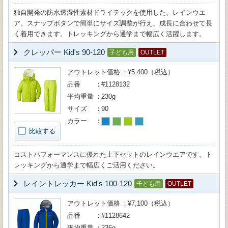
独自開発の防水透湿性素材ドライテックを使用した、レインウエ
ア。スナップボタンで簡単にサイズ調整が行え、成長に合わせて長
く着用できます。トレッキングから通学まで幅広く活躍します。
クレッパー Kid's 90-120
子ども用
OUTLET
アウトレット価格
¥5,400（税込）
品番
#1128132
平均重量
230g
サイズ
90
カラー
比較する
コストパフォーマンスに優れた上下セットのレインウエアです。ト
レッキングから通学まで幅広くご活用ください。
レイントレッカー Kid's 100-120
子ども用
OUTLET
アウトレット価格
¥7,100（税込）
品番
#1128642
平均重量
236g