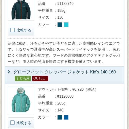
品番
#1128749
平均重量
195g
サイズ
130
カラー
比較する
活発に動き、汗をかきやすい子どもに適した高機能レインウエアで
す。しなやかで透湿性が高いスーパードライテックを使用し、蒸れ
にくく快適な着心地です。フードの調節機能やアクアテクトジッパ
ーなど、雨天時の登山を快適にする機能を備えています。
グローフィット クレッパー ジャケット Kid's 140-160
子ども用
OUTLET
アウトレット価格
¥6,720（税込）
品番
#1128688
平均重量
205g
サイズ
140
カラー
比較する