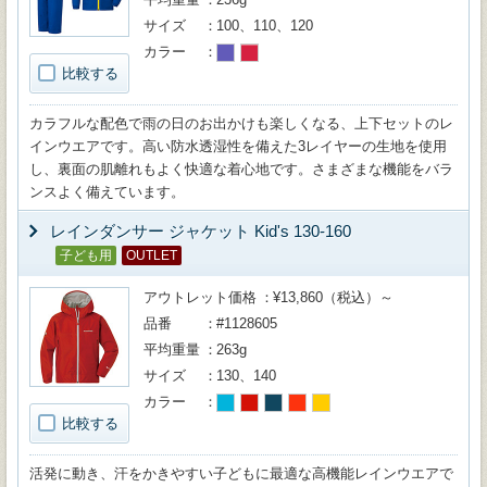
サイズ
100、110、120
カラー
比較する
カラフルな配色で雨の日のお出かけも楽しくなる、上下セットのレ
インウエアです。高い防水透湿性を備えた3レイヤーの生地を使用
し、裏面の肌離れもよく快適な着心地です。さまざまな機能をバラ
ンスよく備えています。
レインダンサー ジャケット Kid's 130-160
子ども用
OUTLET
アウトレット価格
¥13,860（税込）～
品番
#1128605
平均重量
263g
サイズ
130、140
カラー
比較する
活発に動き、汗をかきやすい子どもに最適な高機能レインウエアで