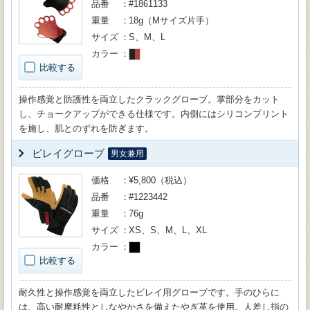
品番
#1861133
重量
18g（Mサイズ片手）
サイズ
S、M、L
カラー
比較する
操作感覚と防護性を両立したクラックグローブ。掌部分をカット
し、チョークアップができる仕様です。内側にはシリコンプリント
を施し、肌とのずれを防ぎます。
ビレイグローブ
男女兼用
価格
¥5,800（税込）
品番
#1223442
重量
76g
サイズ
XS、S、M、L、XL
カラー
比較する
耐久性と操作感覚を両立したビレイ用グローブです。手のひらに
は、高い耐摩耗性としなやかさを備えたやぎ革を使用。人差し指の