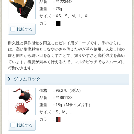
品番
#1223442
重量
76g
サイズ
XS、S、M、L、XL
カラー
比較する
耐久性と操作感覚を両立したビレイ用グローブです。手のひらに
は、高い耐摩耗性としなやかさを備えたやぎ革を使用。人差し指の
腹と側面から縫い目をなくすことで、握りやすさと磨耗強度を高め
ています。着脱が素早く行えるので、マルチピッチでもスムーズに
行動できます。
ジャムロック
価格
¥6,270（税込）
品番
#1861133
重量
18g（Mサイズ片手）
サイズ
S、M、L
カラー
比較する