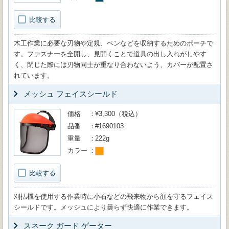
比較する
木工作業に必要な刃物や定規、ペンなどを収納するためのポーチで
す。ファスナーを全開し、見開くことで道具の出し入れがしやす
く、閉じた際には刃物同士が重なり合わないよう、カバーが配置さ
れています。
メッシュ フェイスシールド
価格
¥3,300（税込）
品番
#1690103
重量
222g
カラー
比較する
刈払機を使用する作業時に小石などの飛来物から顔を守るフェイス
シールドです。メッシュにより曇らず快適に作業できます。
スネーク ガード ゲーター