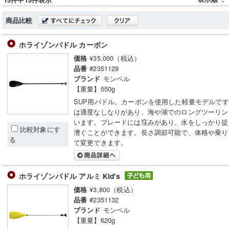
15件中15件表示
商品比較
ホライゾンパドル カーボン
¥35,000（税込）
価格
#2351129
品番
モンベル
ブランド
【重量】550g
SUP用パドル。カーボンを使用した軽量モデルで
は適度なしなりがあり、海や湖でのロングツーリン
います。ブレードには窪みがあり、水をしっかり捉
比較対象にす
漕ぐことができます。長さ調節可能で、体格や乗り
る
て変更できます。
ホライゾンパドル アルミ Kid's
¥3,800（税込）
価格
#2351132
品番
モンベル
ブランド
【重量】620g