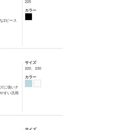
225
カラー
な2ピース
サイズ
220、230
カラー
ズに強いナ
やすい汎用
サイズ