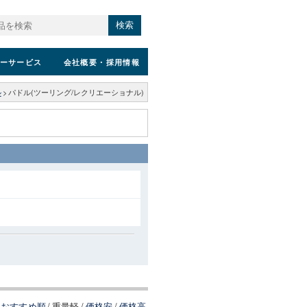
検索
ーサービス
会社概要
・採用情報
ル
>
パドル(ツーリング/レクリエーショナル)
おすすめ順
/
重量軽
/
価格安
/
価格高