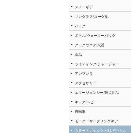
スノーギア
サングラス/ゴーグル
バッグ
ボトル/ウォーターパック
クックウエア/火器
食品
ライティング/チャージャー
アンブレラ
アクセサリー
エマージェンシー/防災用品
キッズ/ベビー
自転車
モーターサイクリングギア
カヌー・カヤック・SUP/パドル