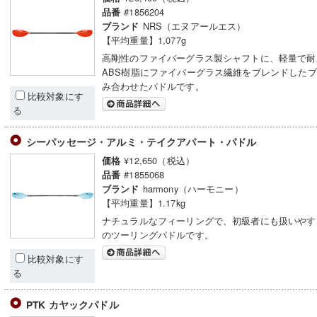
#1856204
品番
NRS（エヌアールエス）
ブランド
【平均重量】1,077g
高剛性のファイバーグラス製シャフトに、軽量で耐
ABS樹脂にファイバーグラス繊維をブレンドした
み合わせたパドルです。
比較対象にす
る
シーパッセージ・アルミ・テイクアパート・パドル
¥12,650（税込）
価格
#1855068
品番
harmony（ハーモニー）
ブランド
【平均重量】1.17kg
ナチュラルなフィーリングで、初級者にも扱いやす
のツーリングパドルです。
比較対象にす
る
PTK カヤックパドル