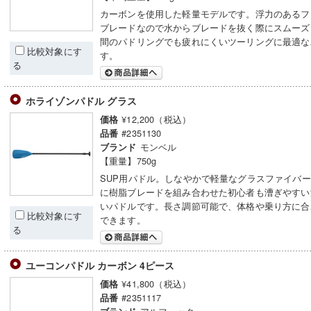
カーボンを使用した軽量モデルです。浮力のあるフ
ブレードなので水からブレードを抜く際にスムーズ
間のパドリングでも疲れにくいツーリングに最適な
比較対象にす
す。
る
ホライゾンパドル グラス
¥12,200（税込）
価格
#2351130
品番
モンベル
ブランド
【重量】750g
SUP用パドル。しなやかで軽量なグラスファイバ
に樹脂ブレードを組み合わせた初心者も漕ぎやすい
いパドルです。長さ調節可能で、体格や乗り方に合
比較対象にす
できます。
る
ユーコンパドル カーボン 4ピース
¥41,800（税込）
価格
#2351117
品番