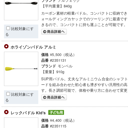
アルフェック
ブランド
【平均重量】840g
カーボン素材の軽量パドル。コンパクトに収納でき
ォールディングカヤックでのツーリングに最適です
きるので、コンパクトに持ち運ぶことが可能です。
比較対象にす
る
ホライゾンパドル アルミ
¥5,500（税込）
価格
#2351131
品番
モンベル
ブランド
【重量】910g
SUP用パドル。丈夫なアルミニウム合金のシャフ
ードを組み合わせた初心者も漕ぎやすい汎用性の高
す。長さ調節可能で、体格や乗り方に合わせて変更
比較対象にす
る
レックパドル Kid's
¥4,400（税込）
価格
#2351115
品番