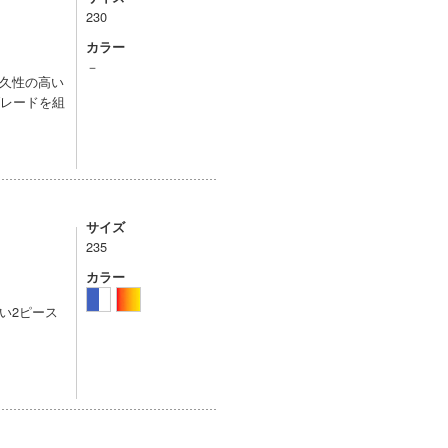
230
カラー
－
久性の高い
ブレードを組
サイズ
235
カラー
い2ピース