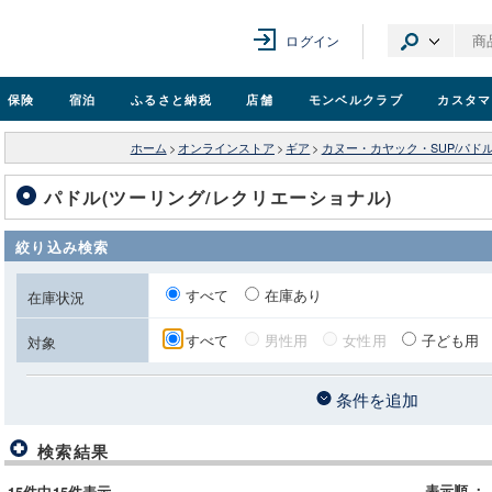
ログイン
保険
宿泊
ふるさと納税
店舗
モンベル
クラブ
カスタマ
ホーム
>
オンラインストア
>
ギア
>
カヌー・カヤック・SUP/パド
パドル(ツーリング/レクリエーショナル)
絞り込み検索
すべて
在庫あり
在庫状況
すべて
男性用
女性用
子ども用
対象
条件を追加
検索結果
表示順
：