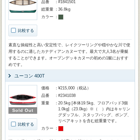
品番
#1841501
総重量
36.8kg
カラー
比較する
素直な操縦性と高い安定性で、レイクツーリングや穏やかな川で使
用するのに適したカナディアンカヌーです。最大で大人3名が乗艇
することができます。オープンデッキカヌーの初めの1艇におすす
めです。
ユーコン 400T
価格
¥215,000（税込）
品番
#2341038
重量
20.5kg [本体19.5kg、フロアパッド3個
1.0kg]（23.0kg）※（ ）内はキャリン
Sold Out
グダッフル、スタッフバッグ、ポンプ、
リペアキットを含む総重量です。
比較する
カラー