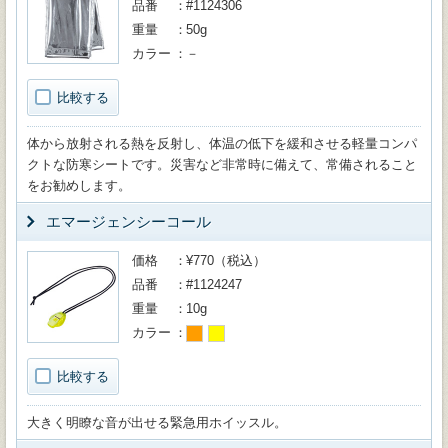
品番
#1124306
重量
50g
カラー
－
比較する
体から放射される熱を反射し、体温の低下を緩和させる軽量コンパ
クトな防寒シートです。災害など非常時に備えて、常備されること
をお勧めします。
エマージェンシーコール
価格
¥770（税込）
品番
#1124247
重量
10g
カラー
比較する
大きく明瞭な音が出せる緊急用ホイッスル。