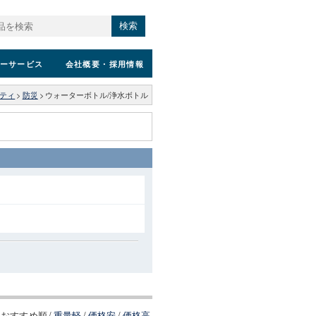
検索
ーサービス
会社概要
・採用情報
ティ
>
防災
>
ウォーターボトル/浄水ボトル
おすすめ順
/
重量軽
/
価格安
/
価格高