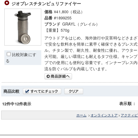
ジオプレスチタンピュリファイヤー
¥41,800（税込）
価格
#1899255
品番
GRAYL（グレイル）
ブランド
【重量】570g
アウトドアをはじめ、海外旅行や災害時などさまざ
で安全な飲料水を簡単に素早く確保できるプレス式
ル。チタン製で、耐久性、耐食性に優れ、アウター
比較対象にす
火可能。厳しい環境にも耐えるタフ仕様。キャンプ
る
プでの使用にも便利な容量です。インナープレス内
流を防ぐバルブを内蔵しています。
商品比較
表示順
：
12件中12件表示
ホーム
>
オンラインストア
>
アクティビ