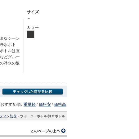
サイズ
－
カラー
まなシーン
浄水ボト
ボトルは直
などグルー
の浄水の逆
おすすめ順
/
重量軽
/
価格安
/
価格高
ティ
>
防災
>
ウォーターボトル/浄水ボトル