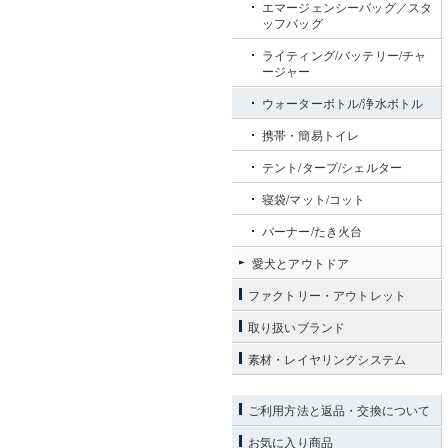
エマージェンシーバッグ／スタ
ッフバッグ
ライティング/バッテリー/チャ
ージャー
ウォーターボトル/浄水ボトル
携帯・簡易トイレ
テント/タープ/シェルター
寝袋/マット/コット
バーナー/たき火台
愛犬とアウトドア
ファクトリー・アウトレット
取り扱いブランド
素材・レイヤリングシステム
ご利用方法と返品・交換について
お気に入り商品