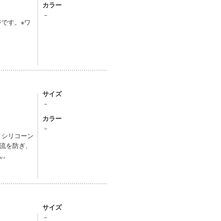
カラー
－
です。※ワ
サイズ
－
カラー
－
、シリコーン
流を防ぎ、
ん。
サイズ
－