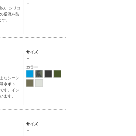
－
用の、シリコ
の逆流を防
ます。
サイズ
－
カラー
まなシーン
浄水ボト
です。イン
います。
サイズ
－