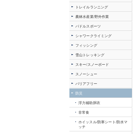
トレイルランニング
農林水産業/野外作業
パドルスポーツ
シャワークライミング
フィッシング
雪山トレッキング
スキー/スノーボード
スノーシュー
バリアフリー
防災
浮力補助胴衣
非常食
ホイッスル/防寒シート/防水マ
ッチ