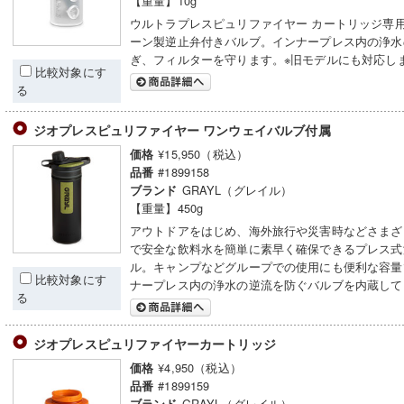
【重量】10g
ウルトラプレスピュリファイヤー カートリッジ専
ーン製逆止弁付きバルブ。インナープレス内の浄水
ぎ、フィルターを守ります。※旧モデルにも対応し
比較対象にす
る
ジオプレスピュリファイヤー ワンウェイバルブ付属
¥15,950（税込）
価格
#1899158
品番
GRAYL（グレイル）
ブランド
【重量】450g
アウトドアをはじめ、海外旅行や災害時などさまざ
で安全な飲料水を簡単に素早く確保できるプレス式
ル。キャンプなどグループでの使用にも便利な容量
比較対象にす
ナープレス内の浄水の逆流を防ぐバルブを内蔵して
る
ジオプレスピュリファイヤーカートリッジ
¥4,950（税込）
価格
#1899159
品番
GRAYL（グレイル）