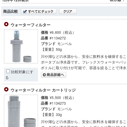
12件中12件表示
商品比較
ウォーターフィルター
¥6,600（税込）
価格
#1134272
品番
モンベル
ブランド
【重量】50g
川や湖などの水源から、安全に飲料水を確保するこ
ポータブル浄水器です。フレックスウォーターパッ
ボトルに取り付けが可能で、容器を絞ることで浄水
比較対象にす
る
ウォーターフィルター カートリッジ
¥5,500（税込）
価格
#1134273
品番
モンベル
ブランド
【重量】33g
川や湖などの水源から、安全に飲料水を確保するこ