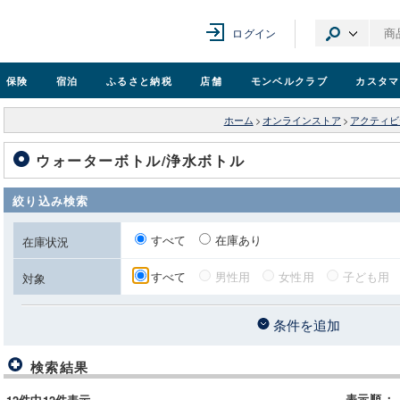
ログイン
保険
宿泊
ふるさと納税
店舗
モンベル
クラブ
カスタマ
ホーム
>
オンラインストア
>
アクティビ
ウォーターボトル/浄水ボトル
絞り込み検索
すべて
在庫あり
在庫状況
すべて
男性用
女性用
子ども用
対象
条件を追加
検索結果
表示順
：