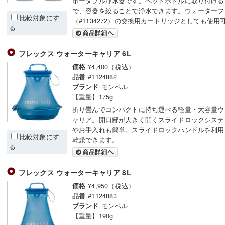
ポータブル浄水器です。ペットボトルに取り付ける
で、容器を絞ることで浄水できます。ウォーターフ
比較対象にす
（#1134272）の交換用カートリッジとしても使用
る
フレックス ウォーターキャリア 6L
¥4,400（税込）
価格
#1124882
品番
モンベル
ブランド
【重量】175g
折り畳んでコンパクトに持ち運べる軽量・大容量ウ
ャリア。開口部が大きく開くスライドロックシステ
やお手入れも簡単。スライドロックハンドルを利用
比較対象にす
乾燥できます。
る
フレックス ウォーターキャリア 8L
¥4,950（税込）
価格
#1124883
品番
モンベル
ブランド
【重量】190g