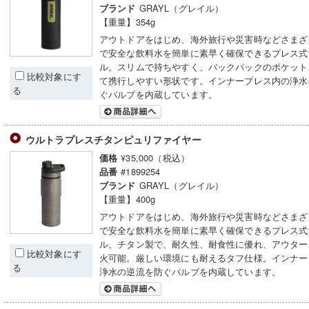
GRAYL（グレイル）
ブランド
【重量】354g
アウトドアをはじめ、海外旅行や災害時などさまざ
で安全な飲料水を簡単に素早く確保できるプレス式
ル。スリムで持ちやすく、バックパックのポケット
比較対象にす
て携行しやすい形状です。インナープレス内の浄水
る
ぐバルブを内蔵しています。
ウルトラプレスチタンピュリファイヤー
¥35,000（税込）
価格
#1899254
品番
GRAYL（グレイル）
ブランド
【重量】400g
アウトドアをはじめ、海外旅行や災害時などさまざ
で安全な飲料水を簡単に素早く確保できるプレス式
ル。チタン製で、耐久性、耐食性に優れ、アウター
比較対象にす
火可能。厳しい環境にも耐えるタフ仕様。インナー
る
浄水の逆流を防ぐバルブを内蔵しています。