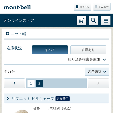
メニュー
ログイン
オンラインストア
ニット帽
在庫状況
すべて
在庫あり
絞り込み検索を追加
全59件
表示切替
1
2
リブニット ビルキャップ
男女兼用
価格
¥3,190（税込）