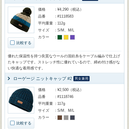
価格
¥4,290（税込）
品番
#1118583
平均重量
112g
サイズ
S/M、M/L
カラー
比較する
優れた保温性を持つ良質なウールの混紡糸をケーブル編みで仕上げ
たキャップです。ストレッチ性に優れているので、締め付け感がな
い快適な着用感です。
ローゲージ ニットキャップ #2
男女兼用
価格
¥2,500（税込）
品番
#1118746
平均重量
117g
サイズ
S/M、M/L
カラー
比較する