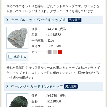
太めの糸でざっくりと編み上げたニットキャップです。やわらかな
風合いでストレッチ性に優れ、タウンユースにも適しています。
ケーブルニット ワッチキャップ #1
男女兼用
価格
¥4,290（税込）
品番
#1118582
平均重量
118g
サイズ
S/M、M/L
カラー
比較する
優れた保温性を持つ良質なウールの混紡糸をケーブル編みで仕上げ
たキャップです。ストレッチ性に優れているので、締め付け感がな
い快適な着用感です。
ウール ジャカード ビルキャップ
男女兼用
価格
¥4,730（税込）
品番
#1118636