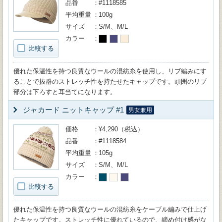
品番
#1118585
平均重量
100g
サイズ
S/M、M/L
カラー
比較する
優れた保温性を持つ良質なウールの混紡糸を使用し、リブ編みにす
ることで抜群のストレッチ性を持たせたキャップです。頭囲のリブ
部分は下ろすと耳当てになります。
ジャカード ニットキャップ #1
男女兼用
価格
¥4,290（税込）
品番
#1118584
平均重量
105g
サイズ
S/M、M/L
カラー
比較する
優れた保温性を持つ良質なウールの混紡糸をケーブル編みで仕上げ
たキャップです。ストレッチ性に優れているので、締め付け感がな