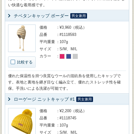
い快適な着用感です。
チベタンキャップ ボーダー
男女兼用
価格
¥3,960（税込）
品番
#1118593
平均重量
107g
サイズ
S/M、M/L
カラー
比較する
優れた保温性を持つ良質なウールの混紡糸を使用したキャップで
す。表地と裏地を継ぎ目なく編み立て、優れたストレッチ性を確
保。手洗いによる洗濯が可能です。
ローゲージ ニットキャップ #1
男女兼用
価格
¥2,200（税込）
品番
#1118745
平均重量
107g
サイズ
S/M、M/L