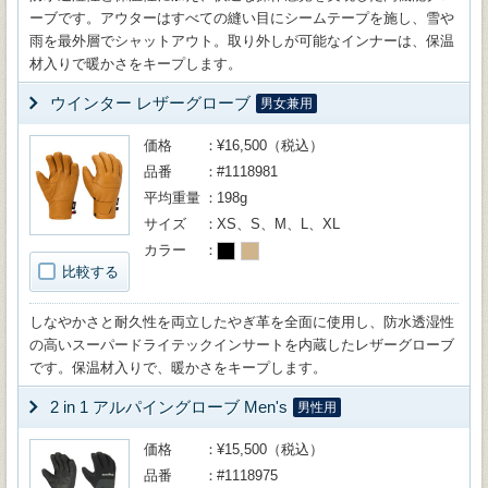
ーブです。アウターはすべての縫い目にシームテープを施し、雪や
雨を最外層でシャットアウト。取り外しが可能なインナーは、保温
材入りで暖かさをキープします。
ウインター レザーグローブ
男女兼用
価格
¥16,500（税込）
品番
#1118981
平均重量
198g
サイズ
XS、S、M、L、XL
カラー
比較する
しなやかさと耐久性を両立したやぎ革を全面に使用し、防水透湿性
の高いスーパードライテックインサートを内蔵したレザーグローブ
です。保温材入りで、暖かさをキープします。
2 in 1 アルパイングローブ Men's
男性用
価格
¥15,500（税込）
品番
#1118975