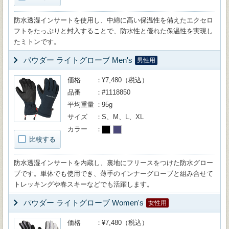
防水透湿インサートを使用し、中綿に高い保温性を備えたエクセロ
フトをたっぷりと封入することで、防水性と優れた保温性を実現し
たミトンです。
パウダー ライトグローブ Men's
男性用
価格
¥7,480（税込）
品番
#1118850
平均重量
95g
サイズ
S、M、L、XL
カラー
比較する
防水透湿インサートを内蔵し、裏地にフリースをつけた防水グロー
ブです。単体でも使用でき、薄手のインナーグローブと組み合せて
トレッキングや春スキーなどでも活躍します。
パウダー ライトグローブ Women's
女性用
価格
¥7,480（税込）