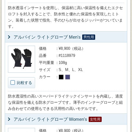
防水透湿インサートを使用し、保温材に高い保温性を備えたエクセ
ロフトを封入することで、防水性と優れた保温性を実現したミト
ン。装着した状態で指先、手のひらが出せるジッパーがついていま
す。
アルパイン ライトグローブ Men's
男性用
価格
¥8,900（税込）
品番
#1118979
平均重量
108g
サイズ
S、M、L、XL
カラー
比較する
防水透湿性の高いスーパードライテックインサートを内蔵し、適度
な保温性を備える防水グローブです。薄手のインナーグローブと組
み合わせての使用もできる汎用性の高いモデルです。
アルパイン ライトグローブ Women's
女性用
価格
¥8,900（税込）