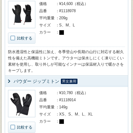
価格
¥14,600（税込）
品番
#1118978
平均重量
209g
サイズ
S、M、L
カラー
比較する
防水透湿性と保温性に加え、冬季登山や長期の山行に対応する耐久
性を備えた高機能ミトンです。アウターは保水しにくく凍りにくい
素材を使用し、取り外しが可能なインナーは保温材入りで暖かさを
キープします。
パウダー ジップミトン
男女兼用
価格
¥10,780（税込）
品番
#1118914
平均重量
149g
サイズ
XS、S、M、L、XL
カラー
比較する