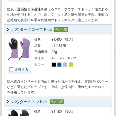
防風・透湿性と保温性を備えるグローブです。ストレッチ性のある
生地を使用することで、高いフィット感と操作感覚を実現。両面の
起毛地で肌寒い時季や残雪期のトレッキングに適しています。
パウダーグローブ Kid's
子ども用
価格
¥4,400（税込）
品番
#1118725
平均重量
95g
サイズ
4-6、7-9、10-12
カラー
比較する
防水透湿インサートを内蔵し優れた防水性を備え、雪遊びやスキー
などに適したグローブです。中綿には保温性に優れたエクセロフト
を使用しています。
パウダーミトン Kid's
子ども用
価格
¥4,180（税込）