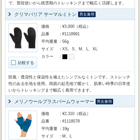
で、普段使いから残雪期のトレッキングまで幅広く活躍します。
クリマバリア サーマルミトン
男女兼用
価格
¥3,000（税込）
品番
#1118991
平均重量
56g
サイズ
XS、S、M、L、XL
カラー
比較する
防風・透湿性と保温性を備えたシンプルなミトンです。ストレッチ
性のある生地を使用。両面の起毛地で暖かく、肌寒い時季の日常使
いからトレッキングまで幅広く着用できます。
メリノウールプラスパームウォーマー
男女兼用
価格
¥2,310（税込）
品番
#1118578
平均重量
19g
サイズ
M、L