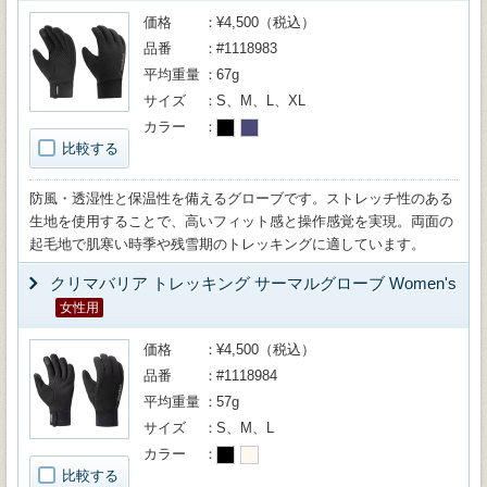
価格
¥4,500（税込）
品番
#1118983
平均重量
67g
サイズ
S、M、L、XL
カラー
比較する
防風・透湿性と保温性を備えるグローブです。ストレッチ性のある
生地を使用することで、高いフィット感と操作感覚を実現。両面の
起毛地で肌寒い時季や残雪期のトレッキングに適しています。
クリマバリア トレッキング サーマルグローブ Women's
女性用
価格
¥4,500（税込）
品番
#1118984
平均重量
57g
サイズ
S、M、L
カラー
比較する