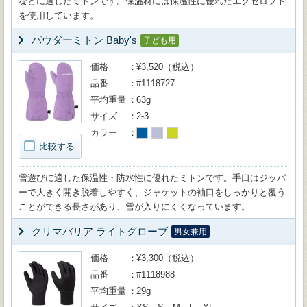
などに適したミトンです。保温材には保温性に優れたエクセロフト
を使用しています。
パウダーミトン Baby's
子ども用
価格
¥3,520（税込）
品番
#1118727
平均重量
63g
サイズ
2-3
カラー
比較する
雪遊びに適した保温性・防水性に優れたミトンです。手口はジッパ
ーで大きく開き脱着しやすく、ジャケットの袖口をしっかりと覆う
ことができる長さがあり、雪が入りにくくなっています。
クリマバリア ライトグローブ
男女兼用
価格
¥3,300（税込）
品番
#1118988
平均重量
29g