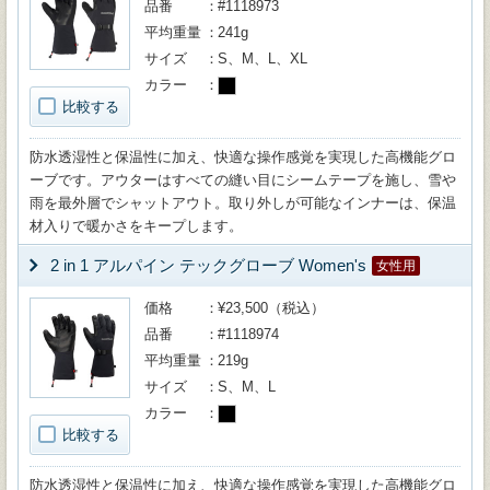
品番
#1118973
平均重量
241g
サイズ
S、M、L、XL
カラー
比較する
防水透湿性と保温性に加え、快適な操作感覚を実現した高機能グロ
ーブです。アウターはすべての縫い目にシームテープを施し、雪や
雨を最外層でシャットアウト。取り外しが可能なインナーは、保温
材入りで暖かさをキープします。
2 in 1 アルパイン テックグローブ Women's
女性用
価格
¥23,500（税込）
品番
#1118974
平均重量
219g
サイズ
S、M、L
カラー
比較する
防水透湿性と保温性に加え、快適な操作感覚を実現した高機能グロ