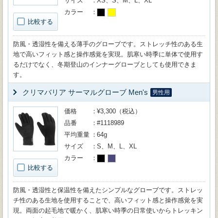
サイズ
XS、S、M、L、XL
カラー
比較する
防風・透湿性を備える薄手のグローブです。ストレッチ性のある生
地で高いフィット感と操作感覚を実現。肌寒い時季に単体で使用す
るだけでなく、冬期登山のインナーグローブとしても使用できま
す。
クリマバリア サーマルグローブ Men's
男性用
価格
¥3,300（税込）
品番
#1118989
平均重量
64g
サイズ
S、M、L、XL
カラー
比較する
防風・透湿性と保温性を備えたシンプルなグローブです。ストレッ
チ性のある生地を使用することで、高いフィット感と操作感覚を実
現。両面の起毛地で暖かく、肌寒い時季の日常使いからトレッキン