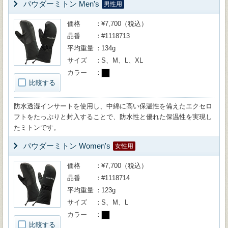
パウダーミトン Men's
男性用
価格
¥7,700（税込）
品番
#1118713
平均重量
134g
サイズ
S、M、L、XL
カラー
比較する
防水透湿インサートを使用し、中綿に高い保温性を備えたエクセロ
フトをたっぷりと封入することで、防水性と優れた保温性を実現し
たミトンです。
パウダーミトン Women's
女性用
価格
¥7,700（税込）
品番
#1118714
平均重量
123g
サイズ
S、M、L
カラー
比較する