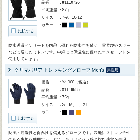
品番
#1118726
平均重量
87g
サイズ
7-9、10-12
カラー
比較する
防水透湿インサートを内蔵し優れた防水性を備え、雪遊びやスキー
などに適したミトンです。中綿には保温性に優れたエクセロフトを
使用しています。
クリマバリア トレッキンググローブ Men's
男性用
価格
¥4,000（税込）
品番
#1118985
平均重量
75g
サイズ
S、M、L、XL
カラー
比較する
防風・透湿性と保温性を備えるグローブです。表地にストレッチ性
のある生地を使用することで、高いフィット感と操作感覚を実現し