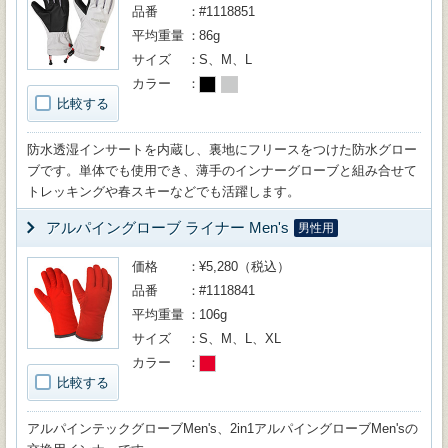
品番
#1118851
平均重量
86g
サイズ
S、M、L
カラー
比較する
防水透湿インサートを内蔵し、裏地にフリースをつけた防水グロー
ブです。単体でも使用でき、薄手のインナーグローブと組み合せて
トレッキングや春スキーなどでも活躍します。
アルパイングローブ ライナー Men's
男性用
価格
¥5,280（税込）
品番
#1118841
平均重量
106g
サイズ
S、M、L、XL
カラー
比較する
アルパインテックグローブMen's、2in1アルパイングローブMen'sの