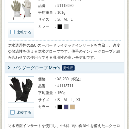
品番
#1118980
平均重量
101g
サイズ
S、M、L
カラー
比較する
防水透湿性の高いスーパードライテックインサートを内蔵し、適度
な保温性を備える防水グローブです。薄手のインナーグローブと組
み合わせての使用もできる汎用性の高いモデルです。
パウダーグローブ Men's
男性用
価格
¥8,250（税込）
品番
#1118711
平均重量
150g
サイズ
S、M、L、XL
カラー
比較する
防水透湿インサートを使用し、中綿に高い保温性を備えたエクセロ