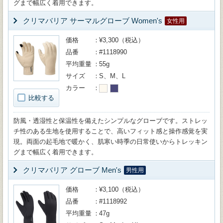
グまで幅広く着用できます。
クリマバリア サーマルグローブ Women's
女性用
価格
¥3,300（税込）
品番
#1118990
平均重量
55g
サイズ
S、M、L
カラー
比較する
防風・透湿性と保温性を備えたシンプルなグローブです。ストレッ
チ性のある生地を使用することで、高いフィット感と操作感覚を実
現。両面の起毛地で暖かく、肌寒い時季の日常使いからトレッキン
グまで幅広く着用できます。
クリマバリア グローブ Men's
男性用
価格
¥3,100（税込）
品番
#1118992
平均重量
47g