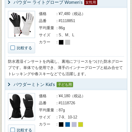
パウダー ライトグローブ Women's
女性用
価格
¥7,480（税込）
品番
#1118851
平均重量
86g
サイズ
S、M、L
カラー
比較する
防水透湿インサートを内蔵し、裏地にフリースをつけた防水グロー
ブです。単体でも使用でき、薄手のインナーグローブと組み合せて
トレッキングや春スキーなどでも活躍します。
パウダーミトン Kid's
子ども用
価格
¥4,180（税込）
品番
#1118726
平均重量
87g
サイズ
7-9、10-12
カラー
比較する