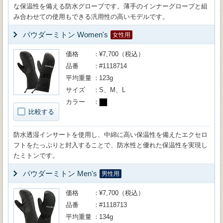
な保温性を備える防水グローブです。薄手のインナーグローブと組
み合わせての使用もできる汎用性の高いモデルです。
パウダーミトン Women's
女性用
価格
¥7,700（税込）
品番
#1118714
平均重量
123g
サイズ
S、M、L
カラー
比較する
防水透湿インサートを使用し、中綿に高い保温性を備えたエクセロ
フトをたっぷりと封入することで、防水性と優れた保温性を実現し
たミトンです。
パウダーミトン Men's
男性用
価格
¥7,700（税込）
品番
#1118713
平均重量
134g