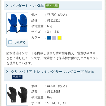
パウダーミトン Kid's
子ども用
価格
¥3,700（税込）
品番
#1119216
平均重量
65g
サイズ
3-4、4-6
カラー
比較する
防水透湿インサートを内蔵し優れた防水性を備え、雪遊びやスキー
などに適したミトンです。保温材には保温性に優れたエクセロフト
を使用しています。
クリマバリア トレッキング サーマルグローブ Men's
男性用
価格
¥4,500（税込）
品番
#1118983
平均重量
67g
サイズ
S、M、L、XL