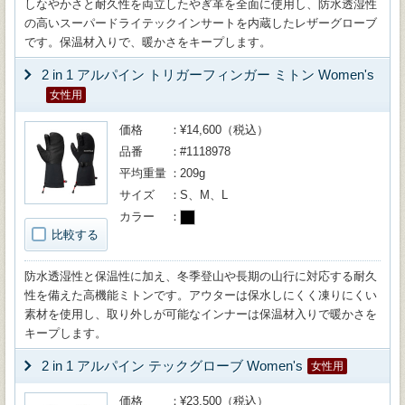
しなやかさと耐久性を両立したやぎ革を全面に使用し、防水透湿性
の高いスーパードライテックインサートを内蔵したレザーグローブ
です。保温材入りで、暖かさをキープします。
2 in 1 アルパイン トリガーフィンガー ミトン Women's
女性用
価格
¥14,600（税込）
品番
#1118978
平均重量
209g
サイズ
S、M、L
カラー
比較する
防水透湿性と保温性に加え、冬季登山や長期の山行に対応する耐久
性を備えた高機能ミトンです。アウターは保水しにくく凍りにくい
素材を使用し、取り外しが可能なインナーは保温材入りで暖かさを
キープします。
2 in 1 アルパイン テックグローブ Women's
女性用
価格
¥23,500（税込）