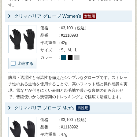
す。
クリマバリア グローブ Women's
女性用
価格
¥3,100（税込）
品番
#1118993
平均重量
42g
サイズ
S、M、L
カラー
比較する
防風・透湿性と保温性を備えたシンプルなグローブです。ストレッ
チ性のある生地を使用することで、高いフィット感と操作感覚を実
現。雪などが付きにくい表側と起毛地で暖かな裏側の組み合わせ
で、普段使いから残雪期のトレッキングまで幅広く活躍します。
クリマバリア グローブ Men's
男性用
価格
¥3,100（税込）
品番
#1118992
平均重量
47g