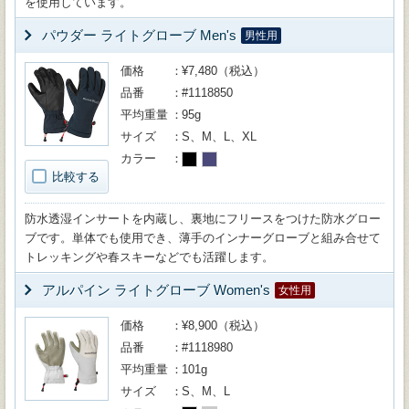
を使用しています。
パウダー ライトグローブ Men's
男性用
価格
¥7,480（税込）
品番
#1118850
平均重量
95g
サイズ
S、M、L、XL
カラー
比較する
防水透湿インサートを内蔵し、裏地にフリースをつけた防水グロー
ブです。単体でも使用でき、薄手のインナーグローブと組み合せて
トレッキングや春スキーなどでも活躍します。
アルパイン ライトグローブ Women's
女性用
価格
¥8,900（税込）
品番
#1118980
平均重量
101g
サイズ
S、M、L