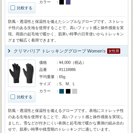
カラー
比較する
防風・透湿性と保温性を備えたシンプルなグローブです。ストレッ
チ性のある生地を使用することで、高いフィット感と操作感覚を実
現。両面の起毛地で暖かく、肌寒い時季の日常使いからトレッキン
グまで幅広く着用できます。
クリマバリア トレッキンググローブ Women's
女性用
価格
¥4,000（税込）
品番
#1118986
平均重量
65g
サイズ
S、M、L
カラー
比較する
防風・透湿性と保温性を備えるグローブです。表地にストレッチ性
のある生地を使用することで、高いフィット感と操作感覚を実現し
ました。雪などが付きにくい表側と起毛地で暖かな裏側の組み合わ
せで、肌寒い時季や残雪期のトレッキングに適しています。