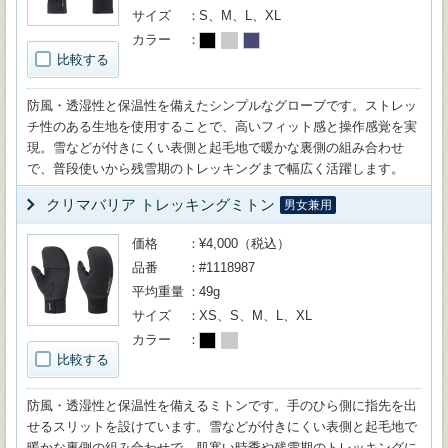
サイズ
S、M、L、XL
カラー
比較する
防風・透湿性と保温性を備えたシンプルなグローブです。ストレッ
チ性のある生地を使用することで、高いフィット感と操作感覚を実
現。雪などが付きにくい表側と起毛地で暖かな裏側の組み合わせ
で、普段使いから残雪期のトレッキングまで幅広く活躍します。
クリマバリア トレッキングミトン
男女兼用
価格
¥4,000（税込）
品番
#1118987
平均重量
49g
サイズ
XS、S、M、L、XL
カラー
比較する
防風・透湿性と保温性を備えるミトンです。手のひら側に指先を出
せるスリットを設けています。雪などが付きにくい表側と起毛地で
暖かな裏側の組み合わせで、肌寒い時季や残雪期のトレッキングに