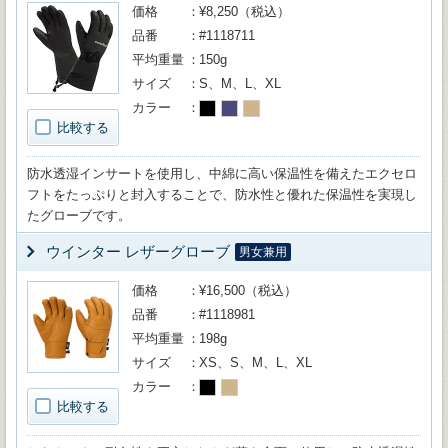
価格
¥8,250（税込）
品番
#1118711
平均重量
150g
サイズ
S、M、L、XL
カラー
比較する
防水透湿インサートを使用し、中綿に高い保温性を備えたエクセロ
フトをたっぷりと封入することで、防水性と優れた保温性を実現し
たグローブです。
ウインター レザーグローブ
男女兼用
価格
¥16,500（税込）
品番
#1118981
平均重量
198g
サイズ
XS、S、M、L、XL
カラー
比較する