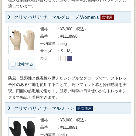
適しています。
クリマバリア サーマルグローブ Women's
女性用
価格
¥3,300（税込）
品番
#1118990
平均重量
55g
サイズ
S、M、L
カラー
比較する
防風・透湿性と保温性を備えたシンプルなグローブです。ストレッ
チ性のある生地を使用することで、高いフィット感と操作感覚を実
現。両面の起毛地で暖かく、肌寒い時季の日常使いからトレッキン
グまで幅広く着用できます。
クリマバリア サーマルミトン
男女兼用
価格
¥3,000（税込）
品番
#1118991
平均重量
56g