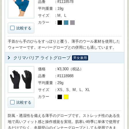
品番
#1118578
平均重量
19g
サイズ
M、L
カラー
比較する
手首から手のひらをすっぽりと覆う、薄手のウール素材を使用した
ウォーマーです。オーバーグローブとの併用にも適しています。
クリマバリア ライトグローブ
男女兼用
価格
¥3,300（税込）
品番
#1118988
平均重量
29g
サイズ
XS、S、M、L、XL
カラー
比較する
防風・透湿性を備える薄手のグローブです。ストレッチ性のある生
地で高いフィット感と操作感覚を実現。肌寒い時季に単体で使用す
るだけでなく、冬期登山のインナーグローブとしても使用できま