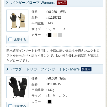
パウダーグローブ Women's
女性用
価格
¥8,250（税込）
品番
#1118712
平均重量
140g
サイズ
S、M、L、XL
カラー
比較する
防水透湿インサートを使用し、中綿に高い保温性を備えたエクセロ
フトをたっぷりと封入することで、防水性と優れた保温性を実現し
たグローブです。
パウダー トリガーフィンガーミトン Men's
男性用
価格
¥8,030（税込）
品番
#1118715
平均重量
147g
サイズ
S、M、L、XL
カラー
比較する