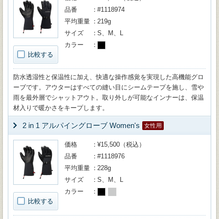
品番
#1118974
平均重量
219g
サイズ
S、M、L
カラー
比較する
防水透湿性と保温性に加え、快適な操作感覚を実現した高機能グロ
ーブです。アウターはすべての縫い目にシームテープを施し、雪や
雨を最外層でシャットアウト。取り外しが可能なインナーは、保温
材入りで暖かさをキープします。
2 in 1 アルパイングローブ Women's
女性用
価格
¥15,500（税込）
品番
#1118976
平均重量
228g
サイズ
S、M、L
カラー
比較する