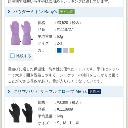
起毛地で肌寒い時季や残雪期のトレッキングに適しています。
パウダーミトン Baby's
子ども用
価格
¥3,520（税込）
品番
#1118727
平均重量
63g
サイズ
2-3
カラー
比較する
雪遊びに適した保温性・防水性に優れたミトンです。手口はジッパ
ーで大きく開き脱着しやすく、ジャケットの袖口をしっかりと覆う
ことができる長さがあり、雪が入りにくくなっています。
クリマバリア サーマルグローブ Men's
男性用
価格
¥3,300（税込）
品番
#1118989
平均重量
64g
サイズ
S、M、L、XL