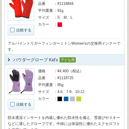
品番
#1118844
平均重量
91g
サイズ
S、M、L
カラー
比較する
アルパイントリガーフィンガーミトンWomen'sの交換用インナーで
す。
パウダーグローブ Kid's
子ども用
価格
¥4,400（税込）
品番
#1118725
平均重量
95g
サイズ
4-6、7-9、10-12
カラー
比較する
防水透湿インサートを内蔵し優れた防水性を備え、雪遊びやスキー
などに適したグローブです。中綿には保温性に優れたエクセロフト