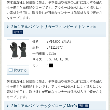
防水透湿性と保温性に加え、冬季登山や長期の山行に対応する耐久
性を備えた高機能グローブです。アウターは保水しにくく凍りにく
い素材を使用し、取り外しが可能なインナーは保温材入りで暖かさ
をキープします。
2 in 1 アルパイン トリガーフィンガー ミトン Men's
男性用
価格
¥14,600（税込）
品番
#1118977
平均重量
231g
サイズ
S、M、L、XL
カラー
比較する
防水透湿性と保温性に加え、冬季登山や長期の山行に対応する耐久
性を備えた高機能ミトンです。アウターは保水しにくく凍りにくい
素材を使用し、取り外しが可能なインナーは保温材入りで暖かさを
キープします。
2 in 1 アルパイン テックグローブ Men's
男性用