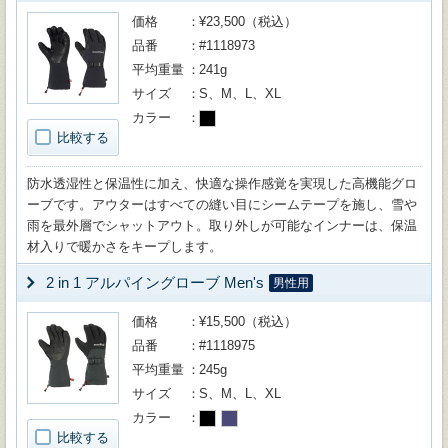
価格
¥23,500（税込）
品番
#1118973
平均重量
241g
サイズ
S、M、L、XL
カラー
比較する
防水透湿性と保温性に加え、快適な操作感覚を実現した高機能グロ
ーブです。アウターはすべての縫い目にシームテープを施し、雪や
雨を最外層でシャットアウト。取り外しが可能なインナーは、保温
材入りで暖かさをキープします。
2 in 1 アルパイングローブ Men's
男性用
価格
¥15,500（税込）
品番
#1118975
平均重量
245g
サイズ
S、M、L、XL
カラー
比較する