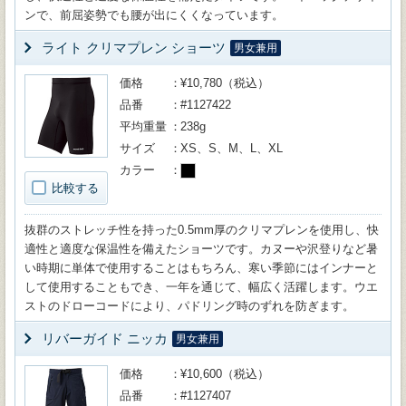
ンで、前屈姿勢でも腰が出にくくなっています。
ライト クリマプレン ショーツ
男女兼用
価格
¥10,780（税込）
品番
#1127422
平均重量
238g
サイズ
XS、S、M、L、XL
カラー
比較する
抜群のストレッチ性を持った0.5mm厚のクリマプレンを使用し、快
適性と適度な保温性を備えたショーツです。カヌーや沢登りなど暑
い時期に単体で使用することはもちろん、寒い季節にはインナーと
して使用することもでき、一年を通じて、幅広く活躍します。ウエ
ストのドローコードにより、パドリング時のずれを防ぎます。
リバーガイド ニッカ
男女兼用
価格
¥10,600（税込）
品番
#1127407