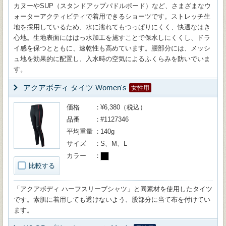
カヌーやSUP（スタンドアップパドルボード）など、さまざまなウ
ォーターアクティビティで着用できるショーツです。ストレッチ生
地を採用しているため、水に濡れてもつっぱりにくく、快適なはき
心地。生地表面にははっ水加工を施すことで保水しにくくし、ドラ
イ感を保つとともに、速乾性も高めています。腰部分には、メッシ
ュ地を効果的に配置し、入水時の空気によるふくらみを防いでいま
す。
アクアボディ タイツ Women's
女性用
価格
¥6,380（税込）
品番
#1127346
平均重量
140g
サイズ
S、M、L
カラー
比較する
「アクアボディ ハーフスリーブシャツ」と同素材を使用したタイツ
です。素肌に着用しても透けないよう、股部分に当て布を付けてい
ます。