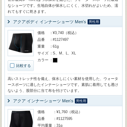
なショーツです。生地自体が保水しにくく、水切れがよいため、濡
れてもすぐに乾きます。
アクアボディ インナーショーツ Men's
男性用
価格
¥3,740（税込）
品番
#1127497
重量
61g
サイズ
S、M、L、XL
カラー
比較する
高いストレッチ性を備え、保水しにくい素材を使用した、ウォータ
ースポーツに適したインナーショーツです。素肌に着用しても透け
ないよう、股部分に当て布を付けています。
アクア インナーショーツ Men's
男性用
価格
¥1,760（税込）
品番
#1127595
平均重量
31g