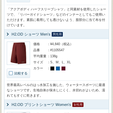
「アクアボディ ハーフスリーブシャツ」と同素材を使用したショー
ツで、「リバーガイドショーツ」などのインナーとしてもご使用い
ただけます。素肌に着用しても透けないよう、股部分に当て布を付
けています。
H2.OD ショーツ Men's
男性用
価格
¥4,840（税込）
品番
#1105547
平均重量
138g
サイズ
S、M、L、XL
カラー
比較する
世界最高レベルのはっ水加工を施した、ウォータースポーツに最適
なショーツです。生地自体が保水しにくく、水切れがよいため、濡
れてもすぐに乾きます。
H2.OD プリントショーツ Women's
女性用