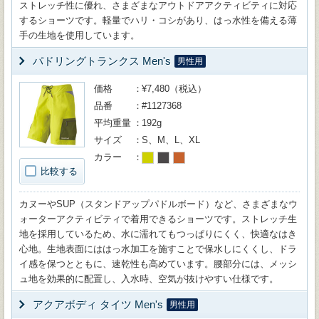
ストレッチ性に優れ、さまざまなアウトドアアクティビティに対応
するショーツです。軽量でハリ・コシがあり、はっ水性を備える薄
手の生地を使用しています。
パドリングトランクス Men's
男性用
価格
¥7,480（税込）
品番
#1127368
平均重量
192g
サイズ
S、M、L、XL
カラー
比較する
カヌーやSUP（スタンドアップパドルボード）など、さまざまなウ
ォーターアクティビティで着用できるショーツです。ストレッチ生
地を採用しているため、水に濡れてもつっぱりにくく、快適なはき
心地。生地表面にははっ水加工を施すことで保水しにくくし、ドラ
イ感を保つとともに、速乾性も高めています。腰部分には、メッシ
ュ地を効果的に配置し、入水時、空気が抜けやすい仕様です。
アクアボディ タイツ Men's
男性用