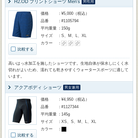
H2.OD プリントショーツ Men's
男性用
価格
¥5,000（税込）
品番
#1105794
平均重量
150g
サイズ
S、M、L、XL
カラー
比較する
高いはっ水加工を施したショーツです。生地自体が保水しにくく水
切れがよいため、濡れても乾きやすくウォータースポーツに適して
います。
アクアボディ ショーツ
男女兼用
価格
¥4,950（税込）
品番
#1127344
平均重量
145g
サイズ
XS、S、M、L、XL
カラー
比較する