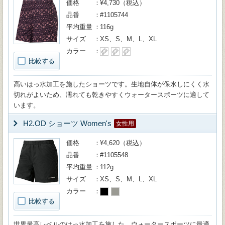
価格
¥4,730（税込）
品番
#1105744
平均重量
116g
サイズ
XS、S、M、L、XL
カラー
比較する
高いはっ水加工を施したショーツです。生地自体が保水しにくく水
切れがよいため、濡れても乾きやすくウォータースポーツに適して
います。
H2.OD ショーツ Women's
女性用
価格
¥4,620（税込）
品番
#1105548
平均重量
112g
サイズ
XS、S、M、L、XL
カラー
比較する
世界最高レベルのはっ水加工を施した、ウォータースポーツに最適