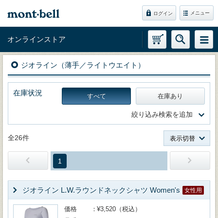
メニュー
ログイン
オンラインストア
ジオライン（薄手／ライトウエイト）
在庫状況
すべて
在庫あり
絞り込み検索を追加
全26件
表示切替
1
ジオライン L.W.ラウンドネックシャツ Women's
女性用
価格
¥3,520（税込）