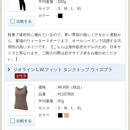
平均重量
102g
サイズ
S、M、L、XL
カラー
比較する
軽量で速乾性に優れているので、寒い季節の激しく汗をかく運動か
ら、夏場のウォータースポーツまで、オールシーズンで活躍する汎
用性の高いタイツです。【こちらは海外販売モデルのため、日本サ
イズと異なります。ご購入の際は必ずサイズ表をお確かめくださ
い。】
ジオライン L.W.フィット タンクトップ ウィズブラ
女性用
価格
¥6,600（税込）
品番
#1107855
平均重量
97g
サイズ
S、M、L、XL
カラー
比較する