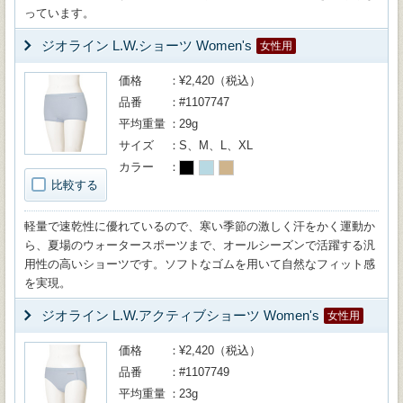
っています。
ジオライン L.W.ショーツ Women's
女性用
価格
¥2,420（税込）
品番
#1107747
平均重量
29g
サイズ
S、M、L、XL
カラー
比較する
軽量で速乾性に優れているので、寒い季節の激しく汗をかく運動か
ら、夏場のウォータースポーツまで、オールシーズンで活躍する汎
用性の高いショーツです。ソフトなゴムを用いて自然なフィット感
を実現。
ジオライン L.W.アクティブショーツ Women's
女性用
価格
¥2,420（税込）
品番
#1107749
平均重量
23g