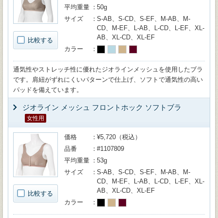
平均重量
50g
サイズ
S-AB、S-CD、S-EF、M-AB、M-
CD、M-EF、L-AB、L-CD、L-EF、XL-
AB、XL-CD、XL-EF
比較する
カラー
通気性やストレッチ性に優れたジオラインメッシュを使用したブラ
です。肩紐がずれにくいパターンで仕上げ、ソフトで通気性の高い
パッドを備えています。
ジオライン メッシュ フロントホック ソフトブラ
女性用
価格
¥5,720（税込）
品番
#1107809
平均重量
53g
サイズ
S-AB、S-CD、S-EF、M-AB、M-
CD、M-EF、L-AB、L-CD、L-EF、XL-
AB、XL-CD、XL-EF
比較する
カラー