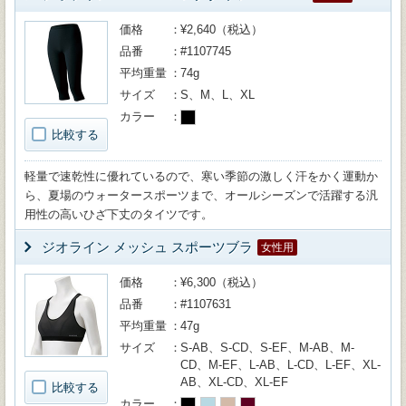
価格
¥2,640（税込）
品番
#1107745
平均重量
74g
サイズ
S、M、L、XL
カラー
比較する
軽量で速乾性に優れているので、寒い季節の激しく汗をかく運動か
ら、夏場のウォータースポーツまで、オールシーズンで活躍する汎
用性の高いひざ下丈のタイツです。
ジオライン メッシュ スポーツブラ
女性用
価格
¥6,300（税込）
品番
#1107631
平均重量
47g
サイズ
S-AB、S-CD、S-EF、M-AB、M-
CD、M-EF、L-AB、L-CD、L-EF、XL-
AB、XL-CD、XL-EF
比較する
カラー