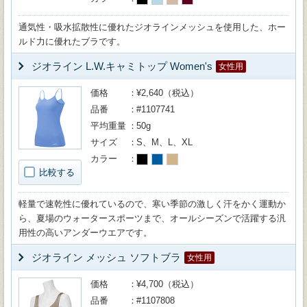
通気性・吸水拡散性に優れたジオラインメッシュを使用した、ホー
ルド力に優れたブラです。
ジオライン L.W.キャミトップ Women's
女性用
価格
¥2,640（税込）
品番
#1107741
平均重量
50g
サイズ
S、M、L、XL
カラー
比較する
軽量で速乾性に優れているので、寒い季節の激しく汗をかく運動か
ら、夏場のウォータースポーツまで、オールシーズンで活躍する汎
用性の高いアンダーウエアです。
ジオライン メッシュ ソフトブラ
女性用
価格
¥4,700（税込）
品番
#1107808