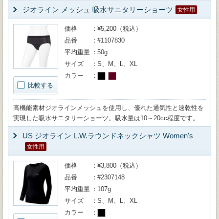
ジオライン メッシュ 吸水サニタリーショーツ
女性用
価格
¥5,200（税込）
品番
#1107830
平均重量
50g
サイズ
S、M、L、XL
カラー
比較する
高機能素材ジオラインメッシュを使用し、優れた通気性と速乾性を
実現した吸水サニタリーショーツ。吸水量は10～20cc程度です。
US ジオライン L.W.ラウンドネックシャツ Women's
女性用
価格
¥3,800（税込）
品番
#2307148
平均重量
107g
サイズ
S、M、L、XL
カラー