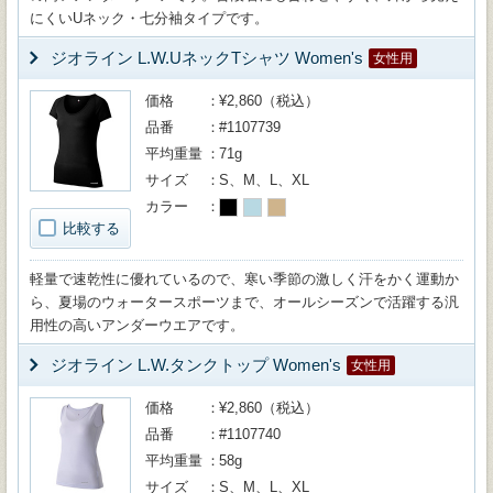
にくいUネック・七分袖タイプです。
ジオライン L.W.UネックTシャツ Women's
女性用
価格
¥2,860（税込）
品番
#1107739
平均重量
71g
サイズ
S、M、L、XL
カラー
比較する
軽量で速乾性に優れているので、寒い季節の激しく汗をかく運動か
ら、夏場のウォータースポーツまで、オールシーズンで活躍する汎
用性の高いアンダーウエアです。
ジオライン L.W.タンクトップ Women's
女性用
価格
¥2,860（税込）
品番
#1107740
平均重量
58g
サイズ
S、M、L、XL