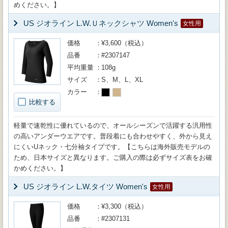
めください。】
US ジオライン L.W.Ｕネックシャツ Women's
女性用
価格
¥3,600（税込）
品番
#2307147
平均重量
108g
サイズ
S、M、L、XL
カラー
比較する
軽量で速乾性に優れているので、オールシーズンで活躍する汎用性
の高いアンダーウエアです。普段着にも合わせやすく、外から見え
にくいUネック・七分袖タイプです。【こちらは海外販売モデルの
ため、日本サイズと異なります。ご購入の際は必ずサイズ表をお確
かめください。】
US ジオライン L.W.タイツ Women's
女性用
価格
¥3,300（税込）
品番
#2307131