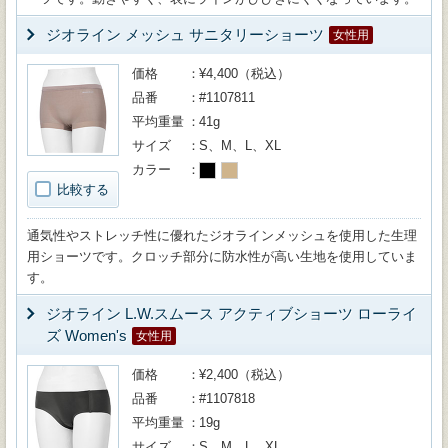
ジオライン メッシュ サニタリーショーツ
女性用
価格
¥4,400（税込）
品番
#1107811
平均重量
41g
サイズ
S、M、L、XL
カラー
比較する
通気性やストレッチ性に優れたジオラインメッシュを使用した生理
用ショーツです。クロッチ部分に防水性が高い生地を使用していま
す。
ジオライン L.W.スムース アクティブショーツ ローライ
ズ Women's
女性用
価格
¥2,400（税込）
品番
#1107818
平均重量
19g
サイズ
S、M、L、XL