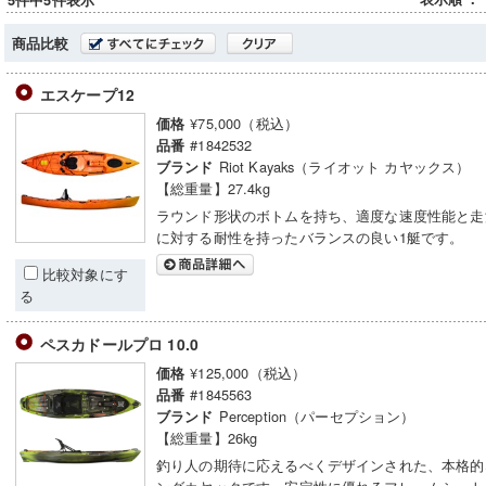
5件中5件表示
商品比較
エスケープ12
¥75,000（税込）
価格
#1842532
品番
Riot Kayaks（ライオット カヤックス）
ブランド
【総重量】27.4kg
ラウンド形状のボトムを持ち、適度な速度性能と走
に対する耐性を持ったバランスの良い1艇です。
比較対象にす
る
ペスカドールプロ 10.0
¥125,000（税込）
価格
#1845563
品番
Perception（パーセプション）
ブランド
【総重量】26kg
釣り人の期待に応えるべくデザインされた、本格的