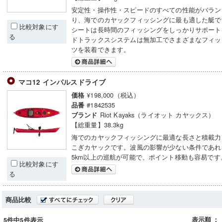
安定性・操作性・スピードのすべての性能がバラン
り、海でのカヤックフィッシングに最も適した艇で
比較対象にす
シートは長時間のフィッシングをしっかりサポート
る
ドトラックスシステムは無加工でさまざまなフィッ
ツを装着できます。
マコ12 インパルスドライブ
¥198,000（税込）
価格
#1842535
品番
Riot Kayaks（ライオット カヤックス）
ブランド
【総重量】38.3kg
海でのカヤックフィッシングに最適な長さと積載力
こぎカヤックです。波風の影響が少ない条件であれ
5km以上の巡航が可能で、ポイント移動も容易です
比較対象にす
る
商品比較
表示順
：
5件中5件表示