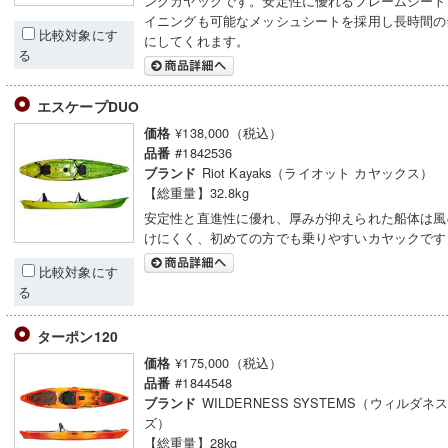
ングカヤックです。安定性に優れるフレームシート
イニングも可能なメッシュシートを採用し長時間の
比較対象にす
にしてくれます。
る
エスケープDUO
¥138,000（税込）
価格
#1842536
品番
Riot Kayaks（ライオット カヤックス）
ブランド
【総重量】32.8kg
安定性と直進性に優れ、厚みが抑えられた船体は風
けにくく、初めての方でも乗りやすいカヤックです
比較対象にす
る
ターポン120
¥175,000（税込）
価格
#1844548
品番
WILDERNESS SYSTEMS（ウィルダ
ブランド
ズ）
【総重量】28kg