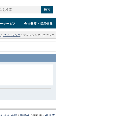
検索
ーサービス
会社概要
・採用情報
ィ
>
フィッシング
>
フィッシング・カヤック
おすすめ順
/
重量軽
/
価格安
/
価格高