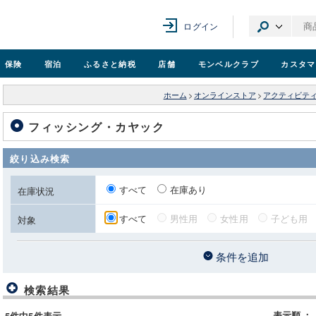
ログイン
保険
宿泊
ふるさと納税
店舗
モンベル
クラブ
カスタマ
ホーム
>
オンラインストア
>
アクティビテ
フィッシング・カヤック
絞り込み検索
すべて
在庫あり
在庫状況
すべて
男性用
女性用
子ども用
対象
条件を追加
検索結果
表示順
：