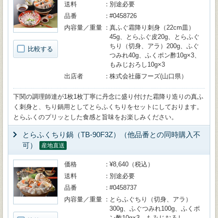
送料
別途必要
品番
#0458726
内容量／重量
真ふぐ霜降り刺身（22cm皿）
45g、とらふぐ皮20g、とらふぐ
ちり（切身、アラ）200g、ふぐ
比較する
つみれ40g、ふくポン酢10g×3、
もみじおろし10g×3
出店者
株式会社藤フーズ(山口県）
下関の調理師達が1枚1枚丁寧に丹念に盛り付けた霜降り造りの真ふ
く刺身と、ちり鍋用としてとらふくちりをセットにしております。
とらふくのプリッとした食感と旨味をお楽しみください。
とらふくちり鍋（TB-90F3Z）（他品番との同時購入不
可）
産地直送
価格
¥8,640（税込）
送料
別途必要
品番
#0458737
内容量／重量
とらふぐちり（切身、アラ）
300g、ふぐつみれ100g、ふくポ
ン酢10g×3、もみじおろし