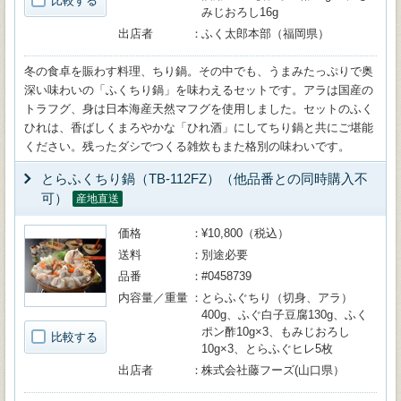
比較する
みじおろし16g
出店者
ふく太郎本部（福岡県）
冬の食卓を賑わす料理、ちり鍋。その中でも、うまみたっぷりで奥
深い味わいの「ふくちり鍋」を味わえるセットです。アラは国産の
トラフグ、身は日本海産天然マフグを使用しました。セットのふく
ひれは、香ばしくまろやかな「ひれ酒」にしてちり鍋と共にご堪能
ください。残ったダシでつくる雑炊もまた格別の味わいです。
とらふくちり鍋（TB-112FZ）（他品番との同時購入不
可）
産地直送
価格
¥10,800（税込）
送料
別途必要
品番
#0458739
内容量／重量
とらふぐちり（切身、アラ）
400g、ふぐ白子豆腐130g、ふく
ポン酢10g×3、もみじおろし
比較する
10g×3、とらふぐヒレ5枚
出店者
株式会社藤フーズ(山口県）