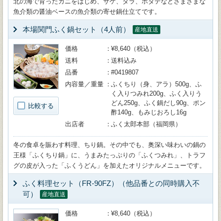
北の海で育ったカニをはじめ、サケ、タラ、ホタテなどさまざまな
魚介類の醤油ベースの魚介類の寄せ鍋仕立てです。
本場関門ふく鍋セット（4人前）
産地直送
価格
¥8,640（税込）
送料
送料込み
品番
#0419807
内容量／重量
ふくちり（身、アラ）500g、ふ
く入りつみれ200g、ふく入りう
どん250g、ふく鍋だし90g、ポン
比較する
酢140g、もみじおろし16g
出店者
ふく太郎本部（福岡県）
冬の食卓を賑わす料理、ちり鍋。その中でも、奥深い味わいの鍋の
王様「ふくちり鍋」に、うまみたっぷりの「ふくつみれ」、トラフ
グの皮が入った「ふくうどん」を加えたオリジナルメニューです。
ふく料理セット（FR-90FZ）（他品番との同時購入不
可）
産地直送
価格
¥8,640（税込）