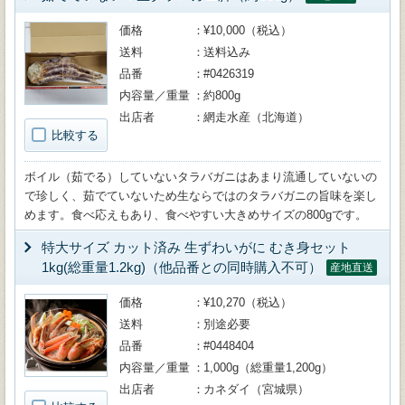
価格
¥10,000（税込）
送料
送料込み
品番
#0426319
内容量／重量
約800g
出店者
網走水産（北海道）
比較する
ボイル（茹でる）していないタラバガニはあまり流通していないの
で珍しく、茹でていないため生ならではのタラバガニの旨味を楽し
めます。食べ応えもあり、食べやすい大きめサイズの800gです。
特大サイズ カット済み 生ずわいがに むき身セット
1kg(総重量1.2kg)（他品番との同時購入不可）
産地直送
価格
¥10,270（税込）
送料
別途必要
品番
#0448404
内容量／重量
1,000g（総重量1,200g）
出店者
カネダイ（宮城県）