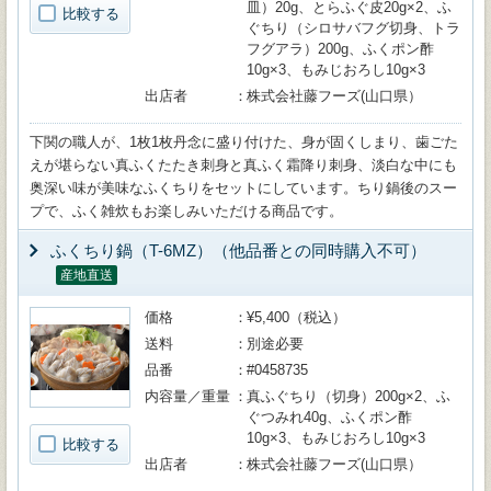
皿）20g、とらふぐ皮20g×2、ふ
比較する
ぐちり（シロサバフグ切身、トラ
フグアラ）200g、ふくポン酢
10g×3、もみじおろし10g×3
出店者
株式会社藤フーズ(山口県）
下関の職人が、1枚1枚丹念に盛り付けた、身が固くしまり、歯ごた
えが堪らない真ふくたたき刺身と真ふく霜降り刺身、淡白な中にも
奥深い味が美味なふくちりをセットにしています。ちり鍋後のスー
プで、ふく雑炊もお楽しみいただける商品です。
ふくちり鍋（T-6MZ）（他品番との同時購入不可）
産地直送
価格
¥5,400（税込）
送料
別途必要
品番
#0458735
内容量／重量
真ふぐちり（切身）200g×2、ふ
ぐつみれ40g、ふくポン酢
10g×3、もみじおろし10g×3
比較する
出店者
株式会社藤フーズ(山口県）