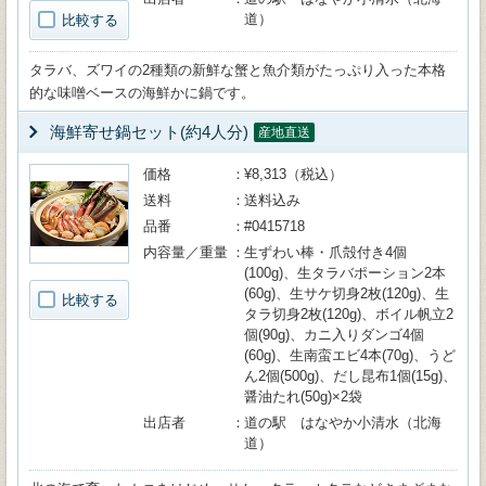
道）
比較する
タラバ、ズワイの2種類の新鮮な蟹と魚介類がたっぷり入った本格
的な味噌ベースの海鮮かに鍋です。
海鮮寄せ鍋セット(約4人分)
産地直送
価格
¥8,313（税込）
送料
送料込み
品番
#0415718
内容量／重量
生ずわい棒・爪殻付き4個
(100g)、生タラバポーション2本
(60g)、生サケ切身2枚(120g)、生
比較する
タラ切身2枚(120g)、ボイル帆立2
個(90g)、カニ入りダンゴ4個
(60g)、生南蛮エビ4本(70g)、うど
ん2個(500g)、だし昆布1個(15g)、
醤油たれ(50g)×2袋
出店者
道の駅 はなやか小清水（北海
道）