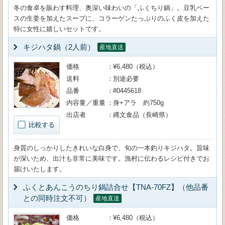
冬の食卓を賑わす料理、奥深い味わいの「ふくちり鍋」。豆乳ベー
スの生姜を加えたスープに、コラーゲンたっぷりのふく皮を加えた
特に女性に嬉しいセットです。
キジハタ鍋（2人前）
産地直送
価格
¥6,480（税込）
送料
別途必要
品番
#0445618
内容量／重量
身+アラ 約750g
出店者
縄文食品（長崎県）
比較する
身質のしっかりしたきれいな白身で、旬の一本釣りキジハタ。旨味
が深いため、出汁も非常に美味です。漁村に伝わるレシピ付きでお
届けいたします。
ふくとあんこうのちり鍋詰合せ【TNA-70FZ】（他品番
との同時注文不可）
産地直送
価格
¥6,480（税込）