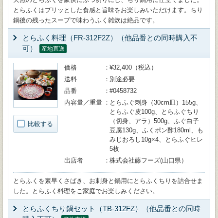
とらふくはプリッとした食感と旨味をお楽しみいただけます。ちり
鍋後の残ったスープで味わうふく雑炊は絶品です。
とらふく料理（FR-312F2Z）（他品番との同時購入不
可）
産地直送
価格
¥32,400（税込）
送料
別途必要
品番
#0458732
内容量／重量
とらふぐ刺身（30cm皿）155g、
とらふぐ皮100g、とらふぐちり
（切身、アラ）500g、ふぐ白子
比較する
豆腐130g、ふくポン酢180ml、も
みじおろし10g×4、とらふぐヒレ
5枚
出店者
株式会社藤フーズ(山口県）
とらふくを素早くさばき、お刺身と鍋用にとらふくちりを詰合せま
した。とらふく料理をご家庭でお楽しみください。
とらふくちり鍋セット（TB-312FZ）（他品番との同時