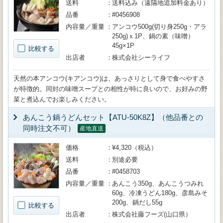
送料
送料込み（遠隔地追加料金あり）
品番
#0456908
内容量／重量
アンコウ500g(切り身250g・アラ
250g)ｘ1P、鍋の素（味噌）
45g×1P
比較する
出店者
株式会社シーライフ
天然の本アンコウ(キアンコウ)は、あっさりとして身で食べやすさ
が特徴的。同封の味噌スープとの相性が特に良いので、お好みの野
菜と煮込んでお楽しみください。
あんこう鍋うどんセット【ATU-50K8Z】（他品番との
同時注文不可）
産地直送
価格
¥4,320（税込）
送料
別途必要
品番
#0458703
内容量／重量
あんこう350g、あんこうつみれ
60g、冷凍うどん180g、彦島みそ
200g、鍋だし55g
比較する
出店者
株式会社藤フーズ(山口県）