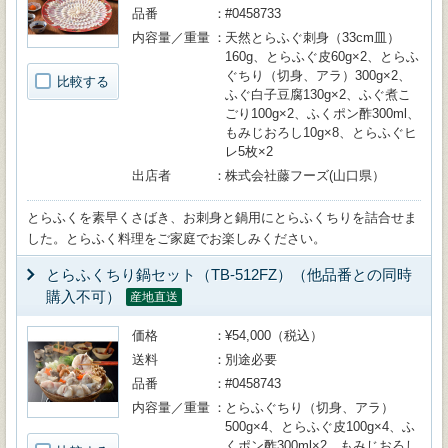
品番
#0458733
内容量／重量
天然とらふぐ刺身（33cm皿）
160g、とらふぐ皮60g×2、とらふ
ぐちり（切身、アラ）300g×2、
比較する
ふぐ白子豆腐130g×2、ふぐ煮こ
ごり100g×2、ふくポン酢300ml、
もみじおろし10g×8、とらふぐヒ
レ5枚×2
出店者
株式会社藤フーズ(山口県）
とらふくを素早くさばき、お刺身と鍋用にとらふくちりを詰合せま
した。とらふく料理をご家庭でお楽しみください。
とらふくちり鍋セット（TB-512FZ）（他品番との同時
購入不可）
産地直送
価格
¥54,000（税込）
送料
別途必要
品番
#0458743
内容量／重量
とらふぐちり（切身、アラ）
500g×4、とらふぐ皮100g×4、ふ
くポン酢300ml×2、もみじおろし