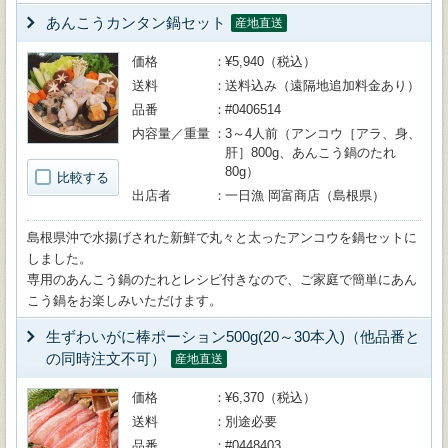
あんこうカンタン鍋セット
産地直送
価格
¥5,940（税込）
送料
送料込み（遠隔地追加料金あり）
品番
#0406514
内容量／重量
3～4人前（アンコウ［アラ、身、
肝］800g、あんこう鍋のたれ
80g）
比較する
出店者
一日漁 岡富商店（島根県）
島根県沖で水揚げされた新鮮で丸々と太ったアンコウを鍋セットに
しました。
専用のあんこう鍋のたれとレシピ付きなので、ご家庭で簡単にあん
こう鍋をお楽しみいただけます。
生ずわいがに棒ポーション500g(20～30本入)（他品番と
の同時注文不可）
産地直送
価格
¥6,370（税込）
送料
別途必要
品番
#0448403