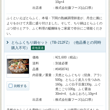
10g×4
出店者
株式会社藤フーズ(山口県）
ふくといえばとらふく、本場・下関の熟練調理師達が、丹念に腕に
よりをかけて大皿に盛り付けました。そして、ちり鍋はとらふくの
ぶつ切りとアラ、ふく料理の醍醐味をご家庭で存分にご堪能くださ
い。
とらふくちり鍋セット（TB-212FZ）（他品番との同時
購入不可）
産地直送
価格
¥21,600（税込）
送料
別途必要
品番
#0458741
内容量／重量
天然とらふぐちり（切身、アラ）
500g、とらふぐ皮入り生つみれ
160g、ふぐ白子豆腐130g、ふぐ
比較する
煮こごり100g、ふく醤油
30ml×4、もみじおろし10g×4
出店者
株式会社藤フーズ(山口県）
天然のとらふくを豪快にぶつ切りにし、ちり鍋用に仕立てました。