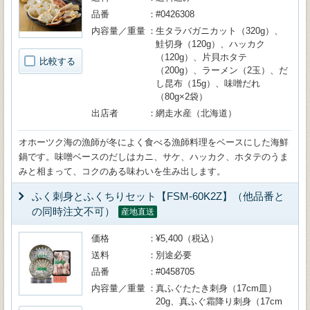
品番
#0426308
内容量／重量
生タラバガニカット（320g）、
鮭切身（120g）、ハッカク
（120g）、片貝ホタテ
比較する
（200g）、ラーメン（2玉）、だ
し昆布（15g）、味噌だれ
（80g×2袋）
出店者
網走水産（北海道）
オホーツク海の漁師が冬によく食べる漁師料理をベースにした海鮮
鍋です。味噌ベースのだしはカニ、サケ、ハッカク、ホタテのうま
みと相まって、コクのある味わいを生み出します。
ふく刺身とふくちりセット【FSM-60K2Z】（他品番と
の同時注文不可）
産地直送
価格
¥5,400（税込）
送料
別途必要
品番
#0458705
内容量／重量
真ふぐたたき刺身（17cm皿）
20g、真ふぐ霜降り刺身（17cm