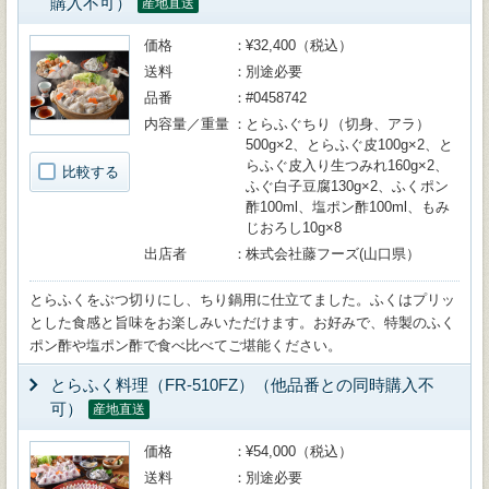
購入不可）
産地直送
価格
¥32,400（税込）
送料
別途必要
品番
#0458742
内容量／重量
とらふぐちり（切身、アラ）
500g×2、とらふぐ皮100g×2、と
らふぐ皮入り生つみれ160g×2、
比較する
ふぐ白子豆腐130g×2、ふくポン
酢100ml、塩ポン酢100ml、もみ
じおろし10g×8
出店者
株式会社藤フーズ(山口県）
とらふくをぶつ切りにし、ちり鍋用に仕立てました。ふくはプリッ
とした食感と旨味をお楽しみいただけます。お好みで、特製のふく
ポン酢や塩ポン酢で食べ比べてご堪能ください。
とらふく料理（FR-510FZ）（他品番との同時購入不
可）
産地直送
価格
¥54,000（税込）
送料
別途必要