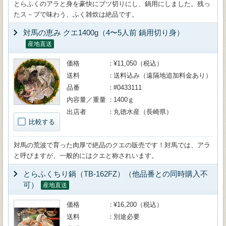
とらふくのアラと身を豪快にブツ切りにし、鍋用にしました。残っ
たス－プで味わう、ふく雑炊は絶品です。
対馬の恵み クエ1400g（4〜5人前 鍋用切り身）
産地直送
価格
¥11,050（税込）
送料
送料込み（遠隔地追加料金あり）
品番
#0433111
内容量／重量
1400ｇ
出店者
丸徳水産（長崎県）
比較する
対馬の荒波で育った肉厚で絶品のクエの販売です！対馬では、アラ
と呼びますが、一般的にはクエと称されいます。
とらふくちり鍋（TB-162FZ）（他品番との同時購入不
可）
産地直送
価格
¥16,200（税込）
送料
別途必要