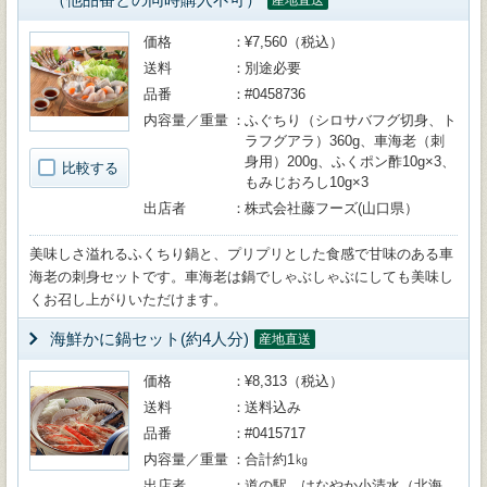
産地直送
価格
¥7,560（税込）
送料
別途必要
品番
#0458736
内容量／重量
ふぐちり（シロサバフグ切身、ト
ラフグアラ）360g、車海老（刺
身用）200g、ふくポン酢10g×3、
比較する
もみじおろし10g×3
出店者
株式会社藤フーズ(山口県）
美味しさ溢れるふくちり鍋と、プリプリとした食感で甘味のある車
海老の刺身セットです。車海老は鍋でしゃぶしゃぶにしても美味し
くお召し上がりいただけます。
海鮮かに鍋セット(約4人分)
産地直送
価格
¥8,313（税込）
送料
送料込み
品番
#0415717
内容量／重量
合計約1㎏
出店者
道の駅 はなやか小清水（北海