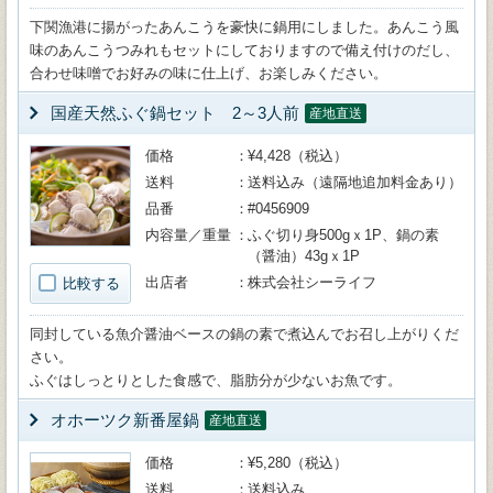
下関漁港に揚がったあんこうを豪快に鍋用にしました。あんこう風
味のあんこうつみれもセットにしておりますので備え付けのだし、
合わせ味噌でお好みの味に仕上げ、お楽しみください。
国産天然ふぐ鍋セット 2～3人前
産地直送
価格
¥4,428（税込）
送料
送料込み（遠隔地追加料金あり）
品番
#0456909
内容量／重量
ふぐ切り身500gｘ1P、鍋の素
（醤油）43gｘ1P
出店者
株式会社シーライフ
比較する
同封している魚介醤油ベースの鍋の素で煮込んでお召し上がりくだ
さい。
ふぐはしっとりとした食感で、脂肪分が少ないお魚です。
オホーツク新番屋鍋
産地直送
価格
¥5,280（税込）
送料
送料込み