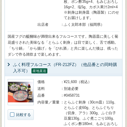
枚、ポン酢35g×4、もみじおろし
16g×2、塩5g、カボス果汁2ml×4
※刺身は刺身皿（陶器製）にのせ
てお届けします。
出店者
ふく太郎本部（福岡県）
国産フグの醍醐味が満喫出来るフルコースです。陶器皿に美しく菊
花盛りされた美味なる「とらふく刺身」は目で楽しく、舌で感動。
「ちり鍋」「から揚げ」を「ひれ酒」と共に楽しんだ後は、残った
ダシで作る雑炊まで楽しめます。
ふく料理フルコース（FR-212FZ）（他品番との同時購
入不可）
産地直送
価格
¥21,600（税込）
送料
別途必要
品番
#0458731
内容量／重量
とらふぐ刺身（30cm皿）110g、
とらふぐ皮60g、とらふぐちり
（切身、アラ）300g、ふぐ白子
比較する
豆腐130g、ふぐ煮こごり100g、
ふくポン酢180ml、もみじおろし