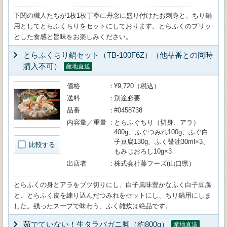
下関の職人たちが1枚1枚丁寧に丹念に盛り付けたお刺身と、ちり鍋
用としてとらふくちりをセットにしております。とらふくのプリッ
とした食感と旨味をお楽しみください。
とらふくちり鍋セット（TB-100F6Z）（他品番との同時
購入不可）
産地直送
価格
¥9,720（税込）
送料
別途必要
品番
#0458738
内容量／重量
とらふぐちり（切身、アラ）
400g、ふぐつみれ100g、ふぐ白
子豆腐130g、ふく醤油30ml×3、
比較する
もみじおろし10g×3
出店者
株式会社藤フーズ(山口県）
とらふくの身とアラをブツ切りにし、白子風味豊かなふく白子豆腐
と、とらふく皮を練り込んだつみれをセットにし、ちり鍋用にしま
した。残ったスープで味わう、ふく雑炊は絶品です。
茹でていない！生タラバガニ脚（約800g）
産地直送