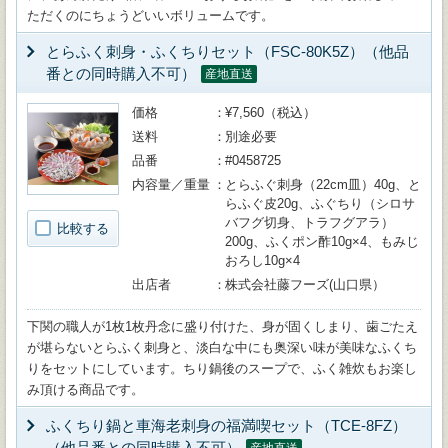
ただくのにちょうどいいボリュームです。
とらふく刺身・ふくちりセット（FSC-80K5Z）（他品
番との同時購入不可）
産地直送
価格
¥7,560（税込）
送料
別途必要
品番
#0458725
内容量／重量
とらふぐ刺身（22cm皿）40g、と
らふぐ皮20g、ふぐちり（シロサ
バフグ切身、トラフグアラ）
比較する
200g、ふくポン酢10g×4、もみじ
おろし10g×4
出店者
株式会社藤フーズ(山口県）
下関の職人が1枚1枚丹念に盛り付けた、身が固くしまり、歯ごたえ
が堪らないとらふく刺身と、淡白な中にも奥深い味が美味なふくち
りをセットにしています。ちり鍋後のスープで、ふく雑炊もお楽し
み頂ける商品です。
ふくちり鍋と車海老刺身の福満喫セット（TCE-8FZ）
（他品番との同時購入不可）