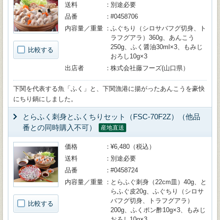
送料
別途必要
品番
#0458706
内容量／重量
ふぐちり（シロサバフグ切身、ト
ラフグアラ）360g、あんこう
250g、ふく醤油30ml×3、もみじ
比較する
おろし10g×3
出店者
株式会社藤フーズ(山口県）
下関を代表する魚「ふく」と、下関漁港に揚がったあんこうを豪快
にちり鍋にしました。
とらふく刺身とふくちりセット（FSC-70F2Z）（他品
番との同時購入不可）
産地直送
価格
¥6,480（税込）
送料
別途必要
品番
#0458724
内容量／重量
とらふぐ刺身（22cm皿）40g、と
らふぐ皮20g、ふぐちり（シロサ
バフグ切身、トラフグアラ）
比較する
200g、ふくポン酢10g×3、もみじ
おろし10g×3