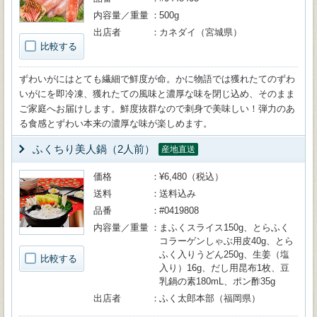
内容量／重量
500g
出店者
カネダイ（宮城県）
比較する
ずわいがにはとても繊細で鮮度が命。かに物語では獲れたてのずわ
いがにを即冷凍、獲れたての風味と濃厚な味を閉じ込め、そのまま
ご家庭へお届けします。鮮度抜群なので刺身で美味しい！弾力のあ
る食感とずわい本来の濃厚な味が楽しめます。
ふくちり美人鍋（2人前）
産地直送
価格
¥6,480（税込）
送料
送料込み
品番
#0419808
内容量／重量
まふくスライス150g、とらふく
コラーゲンしゃぶ用皮40g、とら
ふく入りうどん250g、生姜（塩
比較する
入り）16g、だし用昆布1枚、豆
乳鍋の素180mL、ポン酢35g
出店者
ふく太郎本部（福岡県）