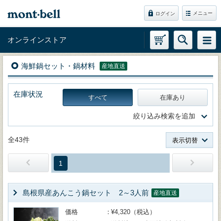
メニュー
ログイン
オンラインストア
海鮮鍋セット・鍋材料
産地直送
在庫状況
すべて
在庫あり
絞り込み検索を追加
全43件
表示切替
1
島根県産あんこう鍋セット 2～3人前
産地直送
価格
¥4,320（税込）