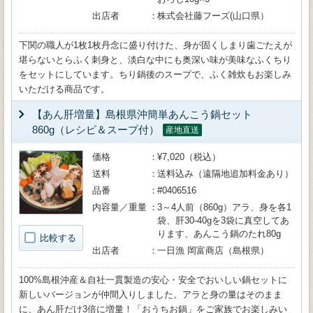
出店者
株式会社藤フーズ(山口県）
下関の職人が1枚1枚丹念に盛り付けた、身が固くしまり歯ごたえが
堪らないとらふく刺身と、淡白な中にも奥深い味が美味なふくちり
をセットにしています。ちり鍋後のスープで、ふく雑炊もお楽しみ
いただける商品です。
【あん肝増量】島根県沖簡単あんこう鍋セット
860g（レシピ＆スープ付）
産地直送
価格
¥7,020（税込）
送料
送料込み（遠隔地追加料金あり）
品番
#0406516
内容量／重量
3～4人前（860g）アラ、身を各1
袋、肝30-40gを3袋に真空してあ
ります、あんこう鍋のたれ80g
比較する
出店者
一日漁 岡富商店（島根県）
100%島根沖産＆自社一貫製造の安心・安全でおいしい鍋セットに
新しいバージョンが仲間入りしました。アラと身の量はそのまま
に、あん肝だけ3倍に増量！「おうちお鍋」をご家族でお楽しみい