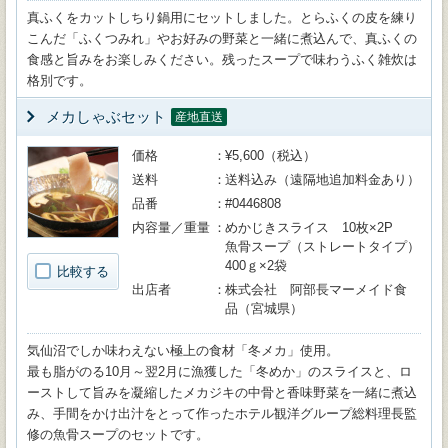
真ふくをカットしちり鍋用にセットしました。とらふくの皮を練り
こんだ「ふくつみれ」やお好みの野菜と一緒に煮込んで、真ふくの
食感と旨みをお楽しみください。残ったスープで味わうふく雑炊は
格別です。
メカしゃぶセット
産地直送
価格
¥5,600（税込）
送料
送料込み（遠隔地追加料金あり）
品番
#0446808
内容量／重量
めかじきスライス 10枚×2P
魚骨スープ（ストレートタイプ）
400ｇ×2袋
比較する
出店者
株式会社 阿部長マーメイド食
品（宮城県）
気仙沼でしか味わえない極上の食材「冬メカ」使用。
最も脂がのる10月～翌2月に漁獲した「冬めか」のスライスと、ロ
ーストして旨みを凝縮したメカジキの中骨と香味野菜を一緒に煮込
み、手間をかけ出汁をとって作ったホテル観洋グループ総料理長監
修の魚骨スープのセットです。