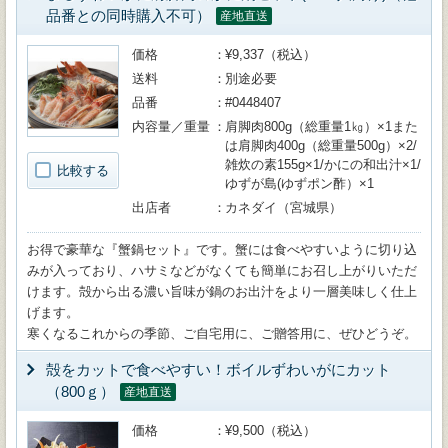
品番との同時購入不可）
産地直送
価格
¥9,337（税込）
送料
別途必要
品番
#0448407
内容量／重量
肩脚肉800g（総重量1㎏）×1また
は肩脚肉400g（総重量500g）×2/
雑炊の素155g×1/かにの和出汁×1/
比較する
ゆずが島(ゆずポン酢）×1
出店者
カネダイ（宮城県）
お得で豪華な『蟹鍋セット』です。蟹には食べやすいように切り込
みが入っており、ハサミなどがなくても簡単にお召し上がりいただ
けます。殻から出る濃い旨味が鍋のお出汁をより一層美味しく仕上
げます。
寒くなるこれからの季節、ご自宅用に、ご贈答用に、ぜひどうぞ。
殻をカットで食べやすい！ボイルずわいがにカット
（800ｇ）
産地直送
価格
¥9,500（税込）