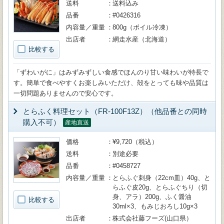
送料
送料込み
品番
#0426316
内容量／重量
800g（ボイル冷凍）
出店者
網走水産（北海道）
比較する
「ずわいがに」はみずみずしい食感でほんのり甘い味わいが特長で
す。簡単で食べやすくお楽しみいただけ、殻をとっても味や品質は
一切問題ありませんので安心です。
とらふく料理セット（FR-100F13Z）（他品番との同時
購入不可）
産地直送
価格
¥9,720（税込）
送料
別途必要
品番
#0458727
内容量／重量
とらふぐ刺身（22cm皿）40g、と
らふぐ皮20g、とらふぐちり（切
身、アラ）200g、ふく醤油
比較する
30ml×3、もみじおろし10g×3
出店者
株式会社藤フーズ(山口県）