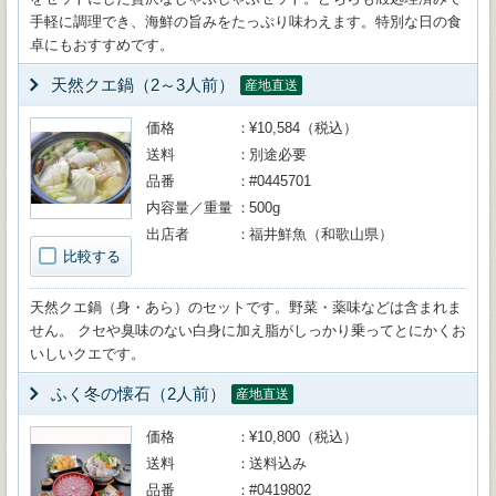
手軽に調理でき、海鮮の旨みをたっぷり味わえます。特別な日の食
卓にもおすすめです。
天然クエ鍋（2～3人前）
産地直送
価格
¥10,584（税込）
送料
別途必要
品番
#0445701
内容量／重量
500g
出店者
福井鮮魚（和歌山県）
比較する
天然クエ鍋（身・あら）のセットです。野菜・薬味などは含まれま
せん。 クセや臭味のない白身に加え脂がしっかり乗ってとにかくお
いしいクエです。
ふく冬の懐石（2人前）
産地直送
価格
¥10,800（税込）
送料
送料込み
品番
#0419802