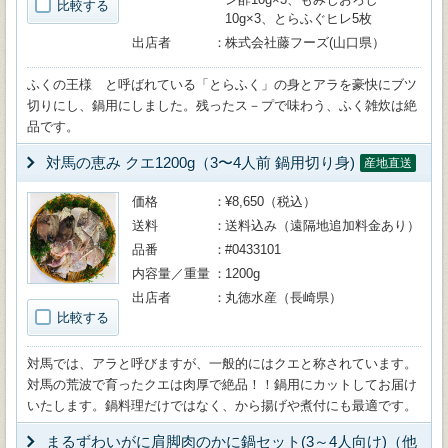
比較する
10g×3、とらふぐヒレ5枚
出店者
株式会社藤フーズ(山口県）
ふくの王様 と呼ばれている「とらふく」の身とアラを豪快にブツ
切りにし、鍋用にしました。残ったス－プで味わう、ふく雑炊は絶
品です。
対馬の恵み クエ1200g（3〜4人前 鍋用切り身)
産地直送
価格
¥8,650（税込）
送料
送料込み（遠隔地追加料金あり）
品番
#0433101
内容量／重量
1200g
出店者
丸徳水産（長崎県）
比較する
対馬では、アラと呼びますが、一般的にはクエと称されています。
対馬の荒波で育ったクエは肉厚で絶品！！鍋用にカットしてお届け
いたします。鍋料理だけではなく、から揚げや煮付にも最適です。
まるずわいがに肩脚肉のかに鍋セット(3～4人向け)（他