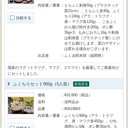
内容量／重量
とらふく刺身50g（プラスチック
皿21cm）、とらふく皮40g、ふく
ちり240g（アラ：トラフグ・
比較する
身：マフグ各120g）、ごまふく
から揚げ粉付き200g、ポン酢
35g×3、もみじおろし16g ※刺身
は刺身皿（プラスチック製）にの
せてお届けします。皿のデザイン
は変わる場合がございます。
出店者
ふく太郎本部（福岡県）
国産のフグ（トラフグ、マフグ、ゴマフク）を厳選してご家庭向け
にセットしました。
ふくちりセット900g（5人前）
産地直送
価格
¥10,800（税込）
送料
送料込み
品番
#0419803
内容量／重量
ふくちり900g（アラ：トラフ
グ、身：マフグ各450g）、ひれ
酒用ヒレ5枚、ポン酢35g×5、も