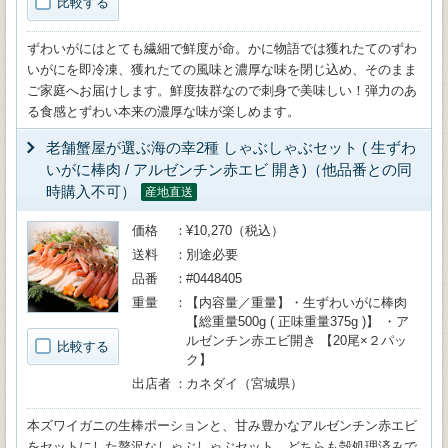
比較する
ずわいがにはとても繊細で鮮度が命。かに物語では獲れたてのずわ
いがにを即冷凍、獲れたての風味と濃厚な味を閉じ込め、そのまま
ご家庭へお届けします。鮮度抜群なので刺身で美味しい！弾力のあ
る食感とずわい本来の濃厚な味が楽しめます。
老舗蟹屋が選ぶ海の幸2種 しゃぶしゃぶセット ( 生ずわ
いがに棒肉 / アルゼンチン赤エビ 開き)（他品番との同
時購入不可）
産地直送
価格
¥10,270（税込）
送料
別途必要
品番
#0448405
重量
【内容量／重量】・生ずわいがに棒肉
【総重量500g ( 正味重量375g )】 ・ア
ルゼンチン赤エビ開き 【20尾×２パッ
比較する
ク】
出店者
カネダイ（宮城県）
本ズワイガニの生棒ポーションと、甘み豊かなアルゼンチン赤エビ
をセットにした贅沢なしゃぶしゃぶセット。どちらも殻処理済みで