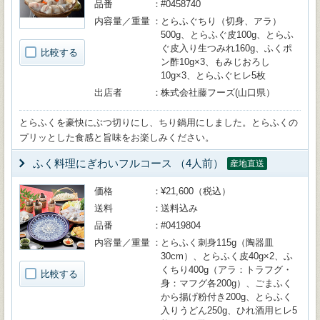
品番
#0458740
内容量／重量
とらふぐちり（切身、アラ）
500g、とらふぐ皮100g、とらふ
ぐ皮入り生つみれ160g、ふくポ
比較する
ン酢10g×3、もみじおろし
10g×3、とらふぐヒレ5枚
出店者
株式会社藤フーズ(山口県）
とらふくを豪快にぶつ切りにし、ちり鍋用にしました。とらふくの
プリッとした食感と旨味をお楽しみください。
ふく料理にぎわいフルコース （4人前）
産地直送
価格
¥21,600（税込）
送料
送料込み
品番
#0419804
内容量／重量
とらふく刺身115g（陶器皿
30cm）、とらふく皮40g×2、ふ
くちり400g（アラ：トラフグ・
比較する
身：マフグ各200g）、ごまふく
から揚げ粉付き200g、とらふく
入りうどん250g、ひれ酒用ヒレ5