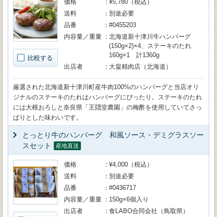
価格
¥5,780（税込）
送料
別途必要
品番
#0455203
内容量／重量
北海道新十津川牛ハンバーグ
(150g×2)×4、ステーキのたれ
160g×1 計1360g
比較する
出店者
大畠精肉店（北海道）
厳選された北海道新十津川町産牛肉100%のハンバーグと当店オリ
ジナルのステーキのたれはハンバーグにぴったり。ステーキのたれ
には大根おろしと奈良県「王隠堂農園」の梅酢を使用していてさっ
ぱりとした味わいです。
とっとり牛のハンバーグ 和風ソース・デミグラスソー
スセット
産地直送
価格
¥4,000（税込）
送料
別途必要
品番
#0436717
内容量／重量
150g×6個入り
出店者
食LABO合同会社（鳥取県）