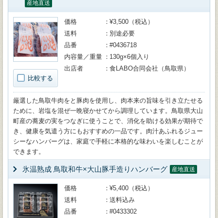
産地直送
価格
¥3,500（税込）
送料
別途必要
品番
#0436718
内容量／重量
130g×6個入り
出店者
食LABO合同会社（鳥取県）
比較する
厳選した鳥取牛肉をと豚肉を使用し、肉本来の旨味を引き立たせる
ために、岩塩を混ぜ一晩寝かせてから調理しています。鳥取県大山
町産の蕎麦の実をつなぎに使うことで、消化を助ける効果が期待で
き、健康を気遣う方にもおすすめの一品です。肉汁あふれるジュー
シーなハンバーグは、家庭で手軽に本格的な味わいを楽しむことが
できます。
氷温熟成 鳥取和牛×大山豚手造りハンバーグ
産地直送
価格
¥5,400（税込）
送料
送料込み
品番
#0433302