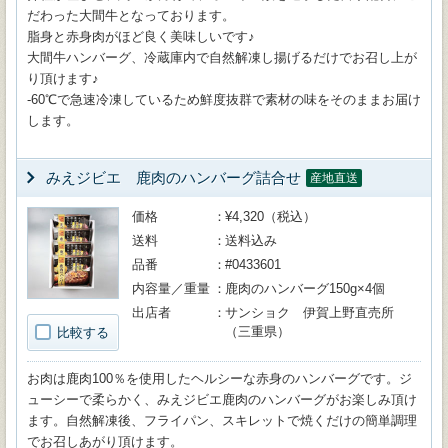
だわった大間牛となっております。
脂身と赤身肉がほど良く美味しいです♪
大間牛ハンバーグ、冷蔵庫内で自然解凍し揚げるだけでお召し上が
り頂けます♪
-60℃で急速冷凍しているため鮮度抜群で素材の味をそのままお届け
します。
みえジビエ 鹿肉のハンバーグ詰合せ
産地直送
価格
¥4,320（税込）
送料
送料込み
品番
#0433601
内容量／重量
鹿肉のハンバーグ150g×4個
出店者
サンショク 伊賀上野直売所
（三重県）
比較する
お肉は鹿肉100％を使用したヘルシーな赤身のハンバーグです。ジ
ューシーで柔らかく、みえジビエ鹿肉のハンバーグがお楽しみ頂け
ます。自然解凍後、フライパン、スキレットで焼くだけの簡単調理
でお召しあがり頂けます。