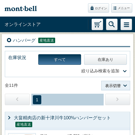
メニュー
ログイン
オンラインストア
ハンバーグ
産地直送
在庫状況
すべて
在庫あり
絞り込み検索を追加
全11件
表示切替
1
大畠精肉店の新十津川牛100%ハンバーグセット
産地直送