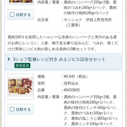
内容量／重量
鹿肉のハンバーグ150g×2個、鹿
肉のつみれ160g×1パック、鹿肉
の味付け焼肉180g×1パック
比較する
出店者
サンショク 伊賀上野直売所
（三重県）
鹿肉100％を使用したヘルシーな赤身のハンバーグと弾力のある鹿
のお肉にレンコン、人参、柚子皮を練り込みんだ、つみれ、焼くだ
けだ簡単にジビエ肉が楽しめる焼肉の3種セットです。
3シェフ監修レシピ付き みえジビエ詰合せセット
産地直送
価格
¥8,640（税込）
送料
送料込み
品番
#0433605
内容量／重量
鹿肉のハンバーグ150g×2個、鹿
肉の味付け焼肉180g×1パック、
鹿肉の味付けミンチ160g×1パッ
比較する
ク、鹿肉のつみれ160g×1パッ
ク、鹿肉の塩こうじ漬55g×2パッ
ク、鹿肉ミンチ100g×3パック、