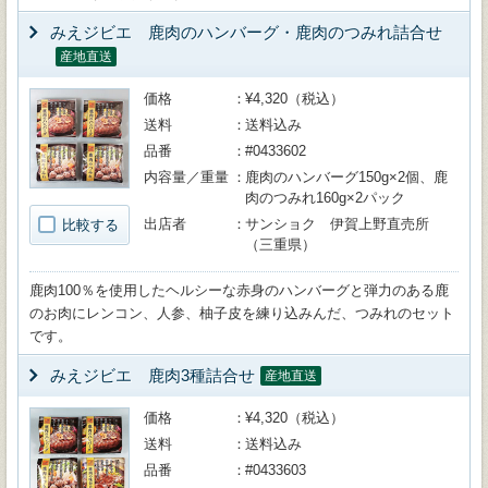
みえジビエ 鹿肉のハンバーグ・鹿肉のつみれ詰合せ
産地直送
価格
¥4,320（税込）
送料
送料込み
品番
#0433602
内容量／重量
鹿肉のハンバーグ150g×2個、鹿
肉のつみれ160g×2パック
出店者
サンショク 伊賀上野直売所
比較する
（三重県）
鹿肉100％を使用したヘルシーな赤身のハンバーグと弾力のある鹿
のお肉にレンコン、人参、柚子皮を練り込みんだ、つみれのセット
です。
みえジビエ 鹿肉3種詰合せ
産地直送
価格
¥4,320（税込）
送料
送料込み
品番
#0433603