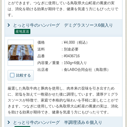
とができます。つなぎに使用している鳥取県大山町産の蕎麦の実
は、消化を助ける効果が期待でき、健康を気遣う方にもぴったりで
す。
とっとり牛のハンバーグ デミグラスソース6個入り
産地直送
価格
¥4,000（税込）
送料
別途必要
品番
#0436716
内容量／重量
150g×6個入り
出店者
食LABO合同会社（鳥取県）
比較する
厳選した鳥取牛肉と豚肉を使用し、肉本来の旨味を引き出すため
に、岩塩を加えて一晩寝かせた後に調理しています。濃厚デミグラ
スソースが特徴で、家庭で本格的な味わいを手軽に楽しむことがで
きます。つなぎに使用している鳥取県大山町産の蕎麦の実は、消化
を助ける効果が期待でき、健康を気遣う方にもぴったりです。
とっとり牛のハンバーグ 半調理済み６個入り