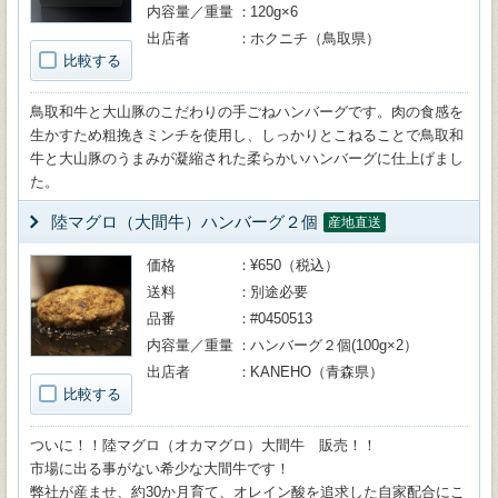
内容量／重量
120g×6
出店者
ホクニチ（鳥取県）
比較する
鳥取和牛と大山豚のこだわりの手ごねハンバーグです。肉の食感を
生かすため粗挽きミンチを使用し、しっかりとこねることで鳥取和
牛と大山豚のうまみが凝縮された柔らかいハンバーグに仕上げまし
た。
陸マグロ（大間牛）ハンバーグ２個
産地直送
価格
¥650（税込）
送料
別途必要
品番
#0450513
内容量／重量
ハンバーグ２個(100g×2）
出店者
KANEHO（青森県）
比較する
ついに！！陸マグロ（オカマグロ）大間牛 販売！！
市場に出る事がない希少な大間牛です！
弊社が産ませ、約30か月育て、オレイン酸を追求した自家配合にこ