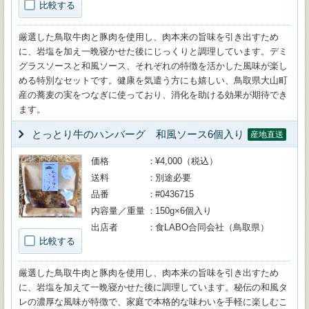
比較する
厳選した鳥取牛肉と豚肉を使用し、肉本来の旨味を引き出すため
に、岩塩を加え一晩寝かせた後にじっくりと調理しています。デミ
グラスソースと和風ソース、それぞれの特徴を活かした風味が楽し
める特別なセットです。健康を気遣う方にも嬉しい、鳥取県大山町
産の蕎麦の実をつなぎに使っており、消化を助ける効果が期待でき
ます。
とっとり牛のハンバーグ 和風ソース6個入り
産地直送
価格
¥4,000（税込）
送料
別途必要
品番
#0436715
内容量／重量
150g×6個入り
出店者
食LABO合同会社（鳥取県）
比較する
厳選した鳥取牛肉と豚肉を使用し、肉本来の旨味を引き出すため
に、岩塩を加えて一晩寝かせた後に調理しています。秘伝の和風タ
レの濃厚な風味が特徴で、家庭で本格的な味わいを手軽に楽しむこ