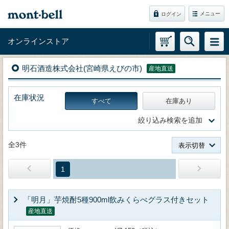
メニュー
ログイン
オンラインストア
明石酒造株式会社(宮崎県えびの市)
産地直送
在庫状況
すべて
在庫あり
絞り込み検索を追加
全3件
表示切替
1
「明月」芋焼酎5種900ml飲みくらべグラス付きセット
産地直送