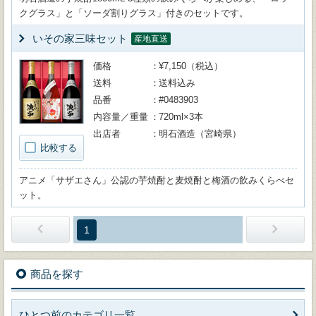
クグラス」と「ソーダ割りグラス」付きのセットです。
いその家三味セット
産地直送
価格
¥7,150（税込）
送料
送料込み
品番
#0483903
内容量／重量
720ml×3本
出店者
明石酒造（宮崎県）
比較する
アニメ「サザエさん」公認の芋焼酎と麦焼酎と梅酒の飲みくらべセ
ット。
1
商品を探す
ひとつ前のカテゴリ一覧