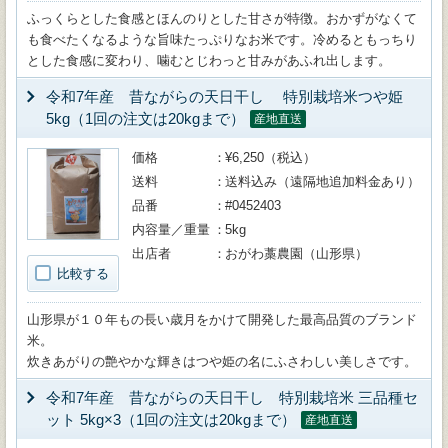
ふっくらとした食感とほんのりとした甘さが特徴。おかずがなくて
も食べたくなるような旨味たっぷりなお米です。冷めるともっちり
とした食感に変わり、噛むとじわっと甘みがあふれ出します。
令和7年産 昔ながらの天日干し 特別栽培米つや姫
5kg（1回の注文は20kgまで）
産地直送
価格
¥6,250（税込）
送料
送料込み（遠隔地追加料金あり）
品番
#0452403
内容量／重量
5kg
出店者
おがわ藁農園（山形県）
比較する
山形県が１０年もの長い歳月をかけて開発した最高品質のブランド
米。
炊きあがりの艶やかな輝きはつや姫の名にふさわしい美しさです。
令和7年産 昔ながらの天日干し 特別栽培米 三品種セ
ット 5kg×3（1回の注文は20kgまで）
産地直送