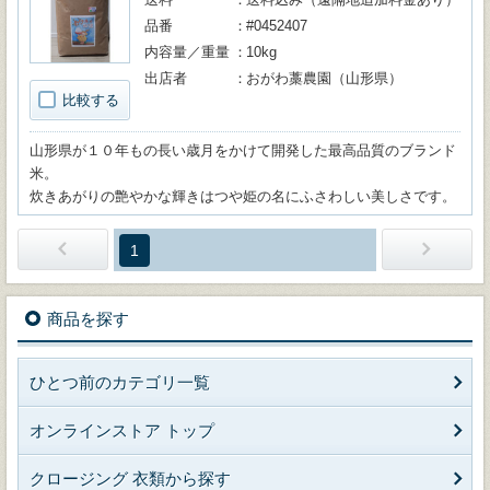
品番
#0452407
内容量／重量
10kg
出店者
おがわ藁農園（山形県）
比較する
山形県が１０年もの長い歳月をかけて開発した最高品質のブランド
米。
炊きあがりの艶やかな輝きはつや姫の名にふさわしい美しさです。
1
商品を探す
ひとつ前のカテゴリ一覧
オンラインストア トップ
クロージング 衣類から探す