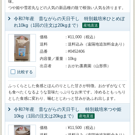
味。
つや姫や雪若丸などの人気の新品種の陰で根強い人気を誇ります。
令和7年産 昔ながらの天日干し 特別栽培米ひとめぼ
れ10kg（1回の注文は20kgまで）
産地直送
価格
¥11,000（税込）
送料
送料込み（遠隔地追加料金あり）
品番
#0452406
内容量／重量
10kg
出店者
おがわ藁農園（山形県）
比較する
ふっくらとした食感とほんのりとした甘さが特徴。おかずがなくて
も食べたくなるような旨味たっぷりなお米です。冷めるともっちり
とした食感に変わり、噛むとじわっと甘みがあふれ出します。
令和7年産 昔ながらの天日干し 特別栽培米つや姫
10kg（1回の注文は20kgまで）
産地直送
価格
¥11,500（税込）
送料
送料込み（遠隔地追加料金あり）