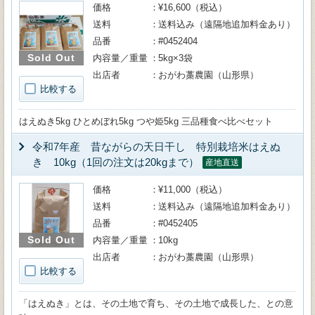
価格
¥16,600（税込）
送料
送料込み（遠隔地追加料金あり）
品番
#0452404
Sold Out
内容量／重量
5kg×3袋
出店者
おがわ藁農園（山形県）
比較する
はえぬき5kg ひとめぼれ5kg つや姫5kg 三品種食べ比べセット
令和7年産 昔ながらの天日干し 特別栽培米はえぬ
き 10kg（1回の注文は20kgまで）
産地直送
価格
¥11,000（税込）
送料
送料込み（遠隔地追加料金あり）
品番
#0452405
Sold Out
内容量／重量
10kg
出店者
おがわ藁農園（山形県）
比較する
「はえぬき」とは、その土地で育ち、その土地で成長した、との意