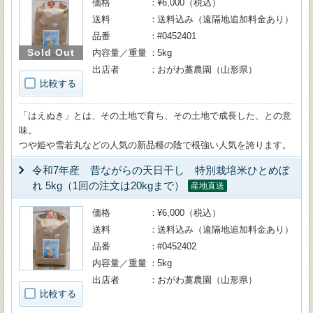
価格
¥6,000（税込）
送料
送料込み（遠隔地追加料金あり）
品番
#0452401
Sold Out
内容量／重量
5kg
出店者
おがわ藁農園（山形県）
比較する
「はえぬき」とは、その土地で育ち、その土地で成長した、との意
味。
つや姫や雪若丸などの人気の新品種の陰で根強い人気を誇ります。
令和7年産 昔ながらの天日干し 特別栽培米ひとめぼ
れ 5kg（1回の注文は20kgまで）
産地直送
価格
¥6,000（税込）
送料
送料込み（遠隔地追加料金あり）
品番
#0452402
内容量／重量
5kg
出店者
おがわ藁農園（山形県）
比較する