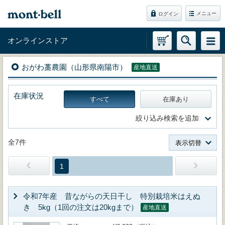
メニュー
ログイン
オンラインストア
おがわ藁農園（山形県南陽市）
産地直送
在庫状況
すべて
在庫あり
絞り込み検索を追加
全7件
表示切替
1
令和7年産 昔ながらの天日干し 特別栽培米はえぬ
き 5kg（1回の注文は20kgまで）
産地直送