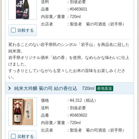
送料
別途必要
品番
#0483601
内容量／重量
720ml
出店者
製造者 菊の司酒造（岩手県）
比較する
変わることのない岩手県民のシンボル「岩手山」を商品名に冠した
純米酒。
岩手県オリジナル酒米「結の香」を使用。なめらかな味わいに仕上
げました。
すっきりとしていながらも堂々したお米の旨味をお楽しみくださ
い。
純米大吟醸 菊の司 結の香仕込 720ml
産地直送
価格
¥4,312（税込）
送料
別途必要
品番
#0483602
内容量／重量
720ml
出店者
製造者 菊の司酒造（岩手県）
比較する