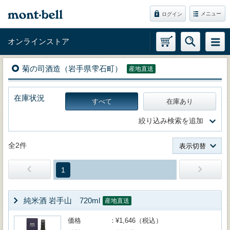
メニュー
ログイン
オンラインストア
菊の司酒造（岩手県雫石町）
産地直送
在庫状況
すべて
在庫あり
絞り込み検索を追加
全2件
表示切替
1
純米酒 岩手山 720ml
産地直送
価格
¥1,646（税込）