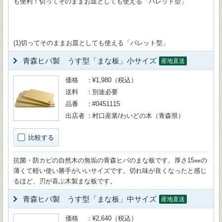
も便利！切ってそのままお皿としても使える「パレット型」
(1)切ってそのままお皿としても使える「パレット型」
青森ヒバ製 うす型「まな板」小サイズ
産地直送
価格
¥1,980（税込）
送料
別途必要
品番
#0451115
出店者
村口産業/わいどの木（青森県）
比較する
抗菌・防カビの自然木の無垢の青森ヒバのまな板です。厚さ15㎜の
薄くて軽い使い勝手がいいサイズです。切れ味が良くなったと感じ
るほど、刃が喜ぶ木製まな板です。
青森ヒバ製 うす型「まな板」中サイズ
産地直送
価格
¥2,640（税込）