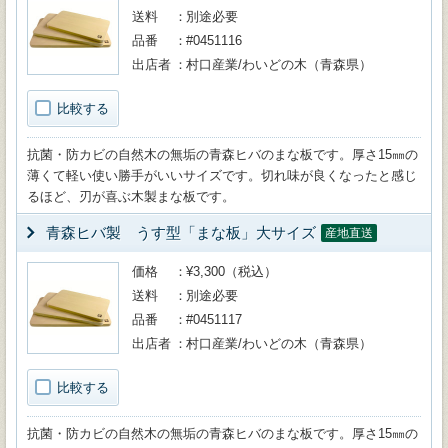
送料
別途必要
品番
#0451116
出店者
村口産業/わいどの木（青森県）
比較する
抗菌・防カビの自然木の無垢の青森ヒバのまな板です。厚さ15㎜の
薄くて軽い使い勝手がいいサイズです。切れ味が良くなったと感じ
るほど、刃が喜ぶ木製まな板です。
青森ヒバ製 うす型「まな板」大サイズ
産地直送
価格
¥3,300（税込）
送料
別途必要
品番
#0451117
出店者
村口産業/わいどの木（青森県）
比較する
抗菌・防カビの自然木の無垢の青森ヒバのまな板です。厚さ15㎜の