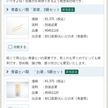
いですよね！抗菌力を発揮できるよう無塗装仕様です。
青森ヒバ製「菜箸」2膳セット
産地直送
価格
¥1,375（税込）
送料
別途必要
品番
#0451119
出店者
村口産業/わいどの木（青森県）
比較する
軽くて滑らない青森ヒバの菜箸です。乾くのも早くのでとっても便
利です。炒め物、揚げ物、盛り付けにも重宝いたします。
青森ヒバ製 「お箸」5膳セット
産地直送
価格
¥1,375（税込）
送料
別途必要
品番
#0451120
出店者
村口産業/わいどの木（青森県）