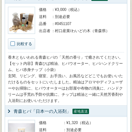
価格
¥3,000（税込）
送料
別途必要
品番
#0451107
出店者
村口産業/わいどの木（青森県）
比較する
香木ともいわれる青森ヒバの「天然の香り」で癒されてください。
【セット内容】青森ひば精油、ヒバウオーター、ヒバハンドクリー
ム、ヒバ赤身チップ（小袋）
玄関、リビング、寝室、お手洗い、お風呂などどこでもお使いいた
だけるものをセットにいたしました。精油はアロマやディフューザ
ーやお掃除に、ヒバウオーターはお部屋や布物の消臭に、ハンドク
リームは手荒れ予防や抗菌に、チップは精油と一緒に天然芳香剤や
入浴剤にお使いいただけます。
青森ヒバ「日本一の入浴剤」
産地直送
価格
¥1,320（税込）
送料
別途必要