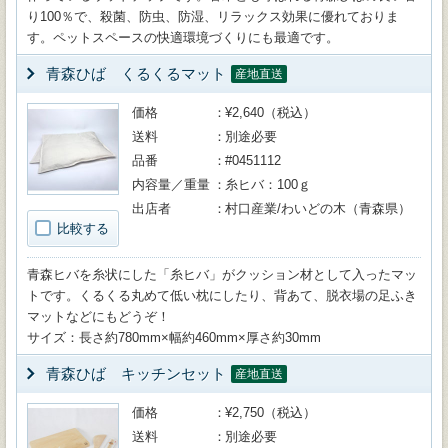
り100％で、殺菌、防虫、防湿、リラックス効果に優れておりま
す。ペットスペースの快適環境づくりにも最適です。
青森ひば くるくるマット
産地直送
価格
¥2,640（税込）
送料
別途必要
品番
#0451112
内容量／重量
糸ヒバ：100ｇ
出店者
村口産業/わいどの木（青森県）
比較する
青森ヒバを糸状にした「糸ヒバ」がクッション材として入ったマッ
トです。くるくる丸めて低い枕にしたり、背あて、脱衣場の足ふき
マットなどにもどうぞ！
サイズ：長さ約780mm×幅約460mm×厚さ約30mm
青森ひば キッチンセット
産地直送
価格
¥2,750（税込）
送料
別途必要