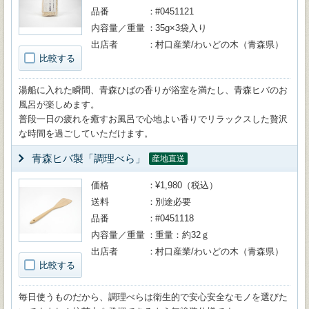
品番
#0451121
内容量／重量
35g×3袋入り
出店者
村口産業/わいどの木（青森県）
比較する
湯船に入れた瞬間、青森ひばの香りが浴室を満たし、青森ヒバのお
風呂が楽しめます。
普段一日の疲れを癒すお風呂で心地よい香りでリラックスした贅沢
な時間を過ごしていただけます。
青森ヒバ製「調理べら」
産地直送
価格
¥1,980（税込）
送料
別途必要
品番
#0451118
内容量／重量
重量：約32ｇ
出店者
村口産業/わいどの木（青森県）
比較する
毎日使うものだから、調理べらは衛生的で安心安全なモノを選びた