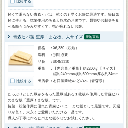
比較する
軽くて滑らない青森ヒバは、乾くのも早くお箸に最適です。毎日気
軽に使える、抗菌作用のある天然木のお箸です。麺類やお刺身を食
べる際もつかみやすくて、指が疲れないお箸。
青森ヒバ製 重厚「まな板」大サイズ
産地直送
価格
¥6,380（税込）
送料
別途必要
品番
#0451110
重量
【内容量／重量】約2200ｇ【サイズ】
縦約240mm×横約500mm×厚さ約34mm
出店者
村口産業/わいどの木（青森県）
比較する
たっぷりとした厚みをもった重厚感ある１枚板を使用した青森ヒバ
のまな板「重厚！まな板」です。
抗菌・殺菌作用に優れた青森ヒバは、 まな板として最適です。刃辺
りが良く、末永くご愛用いただける一品です。
職人が丁寧に作るヒバまな板をぜひお試しください。