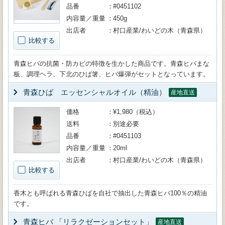
品番
#0451102
内容量／重量
450g
出店者
村口産業/わいどの木（青森県）
比較する
青森ヒバの抗菌・防カビの特徴を生かした商品です。青森ヒバまな
板、調理ヘラ、下北のひば箸、ヒバ爆弾がセットとなっています。
青森ひば エッセンシャルオイル（精油）
産地直送
価格
¥1,980（税込）
送料
別途必要
品番
#0451103
内容量／重量
20ml
出店者
村口産業/わいどの木（青森県）
比較する
香木とも呼ばれる青森ひばを自社で抽出した青森ヒバ100％の精油
です。
青森ヒバ 「リラクゼーションセット」
産地直送