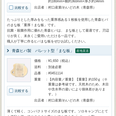
約180mm×横約360mm×厚さ約34mm
出店者
村口産業/わいどの木（青森県）
比較する
たっぷりとした厚みをもった重厚感ある１枚板を使用した青森ヒバ
のまな板「重厚！まな板」です。
抗菌・殺菌作用に優れた青森ヒバは、 まな板として最適です。刃辺
りが良く、末永くご愛用いただける一品です。
職人が丁寧に作るヒバまな板をぜひお試しください。
青森ヒバ製 パレット型「まな板」
産地直送
価格
¥1,650（税込）
送料
別途必要
品番
#0451114
重量
【内容量／重量】【重量】約150ｇ（※
重量は参考値です。天然木のため、木目
や含水率の違いにより個体差がありま
比較する
す。）
出店者
村口産業/わいどの木（青森県）
薄くて軽く、コンパクトサイズのまな板です。ソロキャンプにとて