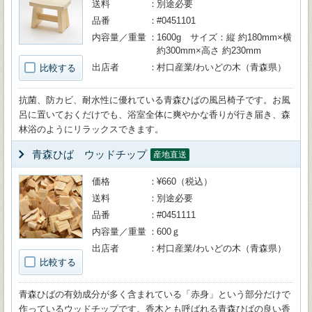
送料
別途必要
品番
#0451101
内容量／重量
1600g サイズ：縦 約180mm×横
約300mm×高さ 約230mm
出店者
村口産業/わいどの木（青森県）
比較する
抗菌、防カビ、耐水性に優れている青森ひばの風呂椅子です。お風
呂に置いておくだけでも、浴室全体に爽やかな香りが行き届き、森
林浴のようにリラックスできます。
青森ひば ウッドチップ
産地直送
価格
¥660（税込）
送料
別途必要
品番
#0451111
内容量／重量
600ｇ
出店者
村口産業/わいどの木（青森県）
比較する
青森ひばの有効成分が多く含まれている「赤身」という部分だけで
作っているウッドチップです。香木とも呼ばれる青森ひばの良い香