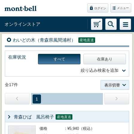
メニュー
ログイン
オンラインストア
わいどの木（青森県風間浦村）
産地直送
在庫状況
すべて
在庫あり
絞り込み検索を追加
全17件
表示切替
1
青森ひば 風呂椅子
産地直送
価格
¥5,940（税込）