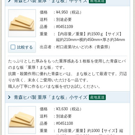
青森ヒバ製 重厚「まな板」中サイズ
産地直送
価格
¥4,950（税込）
送料
別途必要
品番
#0451109
重量
【内容量／重量】約1500ｇ【サイズ】
縦約210mm×横約450mm×厚さ約34mm
出店者
村口産業/わいどの木（青森県）
比較する
たっぷりとした厚みをもった重厚感ある１枚板を使用した青森ヒバ
のまな板「重厚！まな板」です。
抗菌・殺菌作用に優れた青森ヒバは、 まな板として最適です。刃辺
りが良く、末永くご愛用いただける一品です。
職人が丁寧に作るヒバまな板をぜひお試しください。
青森ヒバ製 重厚「まな板」小サイズ
産地直送
価格
¥3,630（税込）
送料
別途必要
品番
#0451108
重量
【内容量／重量】約1000【サイズ】縦