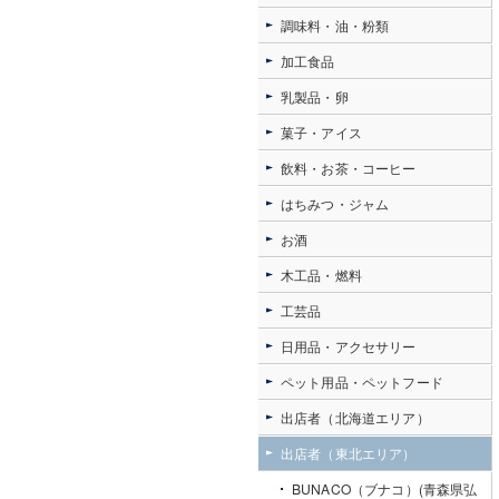
調味料・油・粉類
加工食品
乳製品・卵
菓子・アイス
飲料・お茶・コーヒー
はちみつ・ジャム
お酒
木工品・燃料
工芸品
日用品・アクセサリー
ペット用品・ペットフード
出店者（北海道エリア）
出店者（東北エリア）
BUNACO（ブナコ）(青森県弘