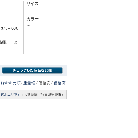
サイズ
－
カラー
－
75～600
品種。 と
おすすめ順
/
重量軽
/
価格安
/
価格高
（東北エリア）
>
大将梨園（秋田県男鹿市）