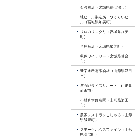
石渡商店（宮城県気仙沼市）
地ビール製造所 やくらいビー
ル（宮城県加美町）
リロカリコクリ（宮城県加美
町）
菅原商店（宮城県加美町）
秋保ワイナリー（宮城県仙台
市）
新栄水産有限会社（山形県酒田
市）
与五郎ライスサポート（山形県
酒田市）
小林直太郎農園（山形県酒田
市）
農家レストランこしゃる（山形
県飯豊町）
スモークハウスファイン（山形
県高畠町）