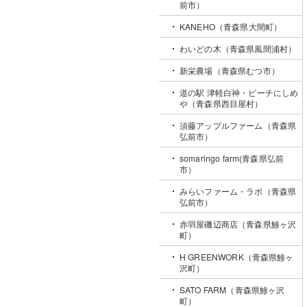
前市）
KANEHO（青森県大間町）
わいどの木（青森県風間浦村）
新栄農場（青森県むつ市）
道の駅 津軽白神・ビーチにしめ
や（青森県西目屋村）
須藤アップルファーム（青森県
弘前市）
somaringo farm(青森県弘前
市）
みらいファーム・ラボ（青森県
弘前市）
赤羽屋磯辺商店（青森県鯵ヶ沢
町）
H GREENWORK（青森県鯵ヶ
沢町）
SATO FARM（青森県鯵ヶ沢
町）