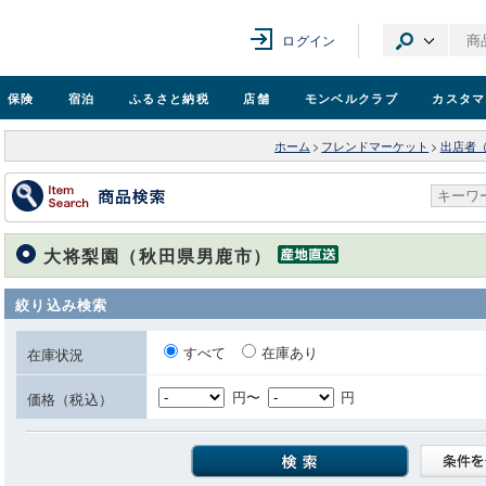
ログイン
保険
宿泊
ふるさと納税
店舗
モンベル
クラブ
カスタマ
ホーム
>
フレンドマーケット
>
出店者
大将梨園（秋田県男鹿市）
絞り込み検索
すべて
在庫あり
在庫状況
円〜
円
価格（税込）