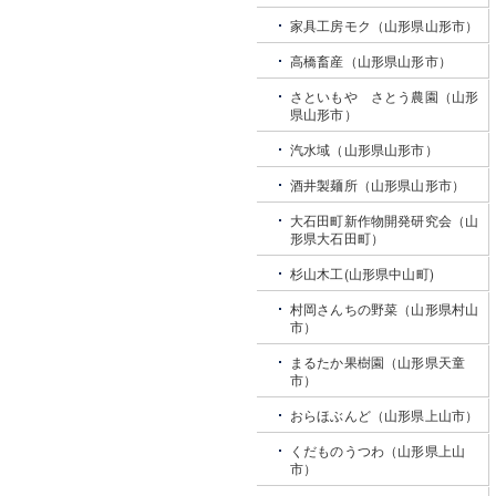
家具工房モク（山形県山形市）
高橋畜産（山形県山形市）
さといもや さとう農園（山形
県山形市）
汽水域（山形県山形市）
酒井製麺所（山形県山形市）
大石田町新作物開発研究会（山
形県大石田町）
杉山木工(山形県中山町)
村岡さんちの野菜（山形県村山
市）
まるたか果樹園（山形県天童
市）
おらほぶんど（山形県上山市）
くだものうつわ（山形県上山
市）