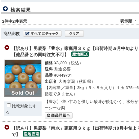
検索結果
表示順
：
2件中2件表示
商品比較
【訳あり】男鹿梨「豊水」家庭用３ｋｇ【出荷時期:9月中旬より順次
【他品番との同時注文不可】
¥3,200（税込）
価格
別途必要
送料
#0449701
品番
大将梨園（秋田県）
出店者
【内容量／重量】3kg（５～８玉入り）１玉 375～6
Sold Out
指定できません）
【豊水】強い甘みと優しい酸味が後をひく、水分が
比較対象にす
ーシーな梨
る
【訳あり】男鹿梨「南水」家庭用３ｋｇ【出荷時期:10月中旬より順
で】