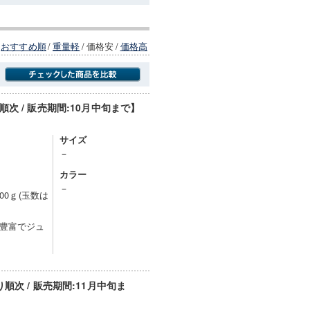
おすすめ順
/
重量軽
/
価格安
/
価格高
 / 販売期間:10月中旬まで】
商品にのみフォーカスする
サイズ
－
カラー
－
00ｇ(玉数は
豊富でジュ
次 / 販売期間:11月中旬ま