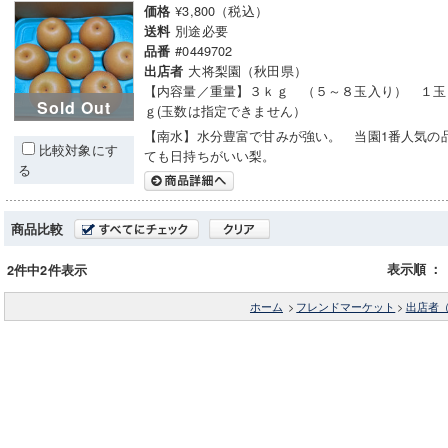
¥3,800（税込）
価格
別途必要
送料
#0449702
品番
大将梨園（秋田県）
出店者
【内容量／重量】３ｋｇ （５～８玉入り） １玉 3
Sold Out
ｇ(玉数は指定できません）
【南水】水分豊富で甘みが強い。 当園1番人気の
比較対象にす
ても日持ちがいい梨。
る
商品比較
表示順
：
2件中2件表示
ホーム
>
フレンドマーケット
>
出店者