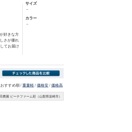
サイズ
－
カラー
－
が好きな方
しさが優れ
めしてお届け
おすすめ順
/
重量軽
/
価格安
/
価格高
田農園 ピーチファーム彩（山梨県韮崎市）