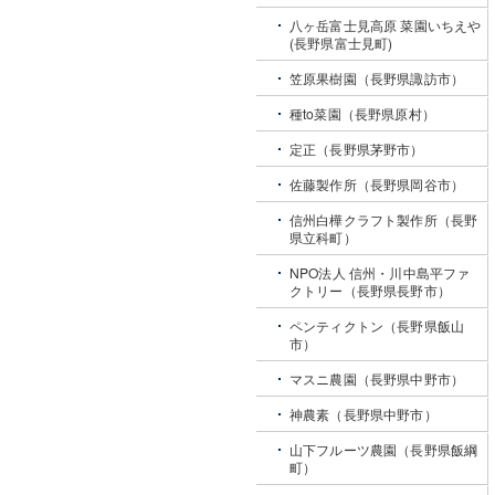
八ヶ岳富士見高原 菜園いちえや
(長野県富士見町)
笠原果樹園（長野県諏訪市）
種to菜園（長野県原村）
定正（長野県茅野市）
佐藤製作所（長野県岡谷市）
信州白樺クラフト製作所（長野
県立科町）
NPO法人 信州・川中島平ファ
クトリー（長野県長野市）
ペンティクトン（長野県飯山
市）
マスニ農園（長野県中野市）
神農素（長野県中野市）
山下フルーツ農園（長野県飯綱
町）