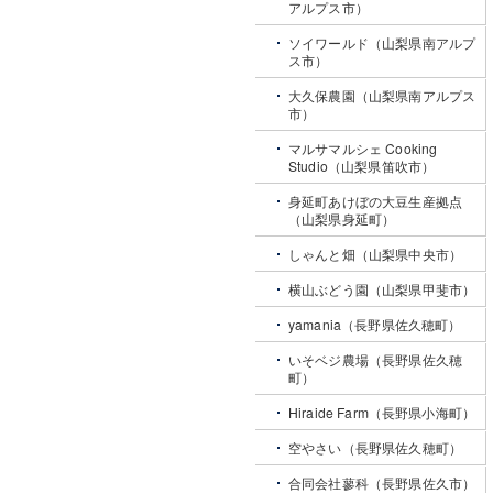
アルプス市）
ソイワールド（山梨県南アルプ
ス市）
大久保農園（山梨県南アルプス
市）
マルサマルシェ Cooking
Studio（山梨県笛吹市）
身延町あけぼの大豆生産拠点
（山梨県身延町）
しゃんと畑（山梨県中央市）
横山ぶどう園（山梨県甲斐市）
yamania（長野県佐久穂町）
いそベジ農場（長野県佐久穂
町）
Hiraide Farm（長野県小海町）
空やさい（長野県佐久穂町）
合同会社蓼科（長野県佐久市）