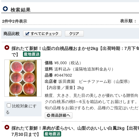
検索結果
表示順
：
2件中2件表示
商品比較
採れたて新鮮！山梨の白桃品種おまかせ2kg【出荷時期：7月下旬
で】
¥6,000（税込）
価格
送料込み（遠隔地追加料金あり）
送料
#0447602
品番
坂田農園 ピーチファーム彩（山梨県）
出店者
【内容量／重量】2kg
糖度、大きさ、見た目の美しさが優れている贈答向
クの白桃系の桃5～6玉を箱詰めしてお届けします。
比較対象にす
旬の品種をお届けするため、品種のご指定はいただ
る
採れたて新鮮！果肉が柔らかい、山梨のおいしい白鳳2kg【出荷時
7月30日まで】