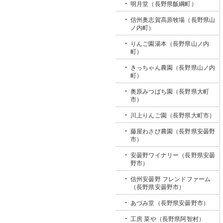
明月堂（長野県飯綱町）
信州奥志賀高原牧場（長野県山
ノ内町）
りんご園湯本（長野県山ノ内
町）
きっちゃん農園（長野県山ノ内
町）
奥原みつばち園（長野県大町
市）
川上りんご園（長野県大町市）
藤屋わさび農園（長野県安曇野
市）
安曇野ワイナリー（長野県安曇
野市）
信州安曇野 フレンドファーム
（長野県安曇野市）
あづみ堂（長野県安曇野市）
工房 菜や（長野県阿智村）