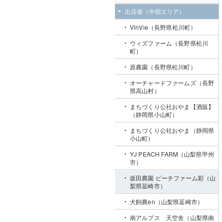
出店者（中部エリア）
VinVie（長野県松川町）
ウィズファーム（長野県松川
町）
原農園（長野県松川町）
オーチャードファームズ（長野
県高山村）
まちづくり公社おやま【酒販】
（静岡県小山町）
まちづくり公社おやま（静岡県
小山町）
YJ PEACH FARM（山梨県甲州
市）
坂田農園 ピーチファーム彩（山
梨県韮崎市）
犬飼農en（山梨県韮崎市）
南アルプス 天空舎（山梨県南