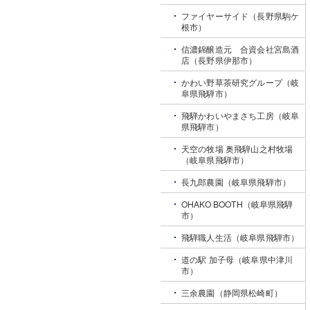
ファイヤーサイド（長野県駒ケ
根市）
信濃錦醸造元 合資会社宮島酒
店（長野県伊那市）
かわい野草茶研究グループ（岐
阜県飛騨市）
飛騨かわいやまさち工房（岐阜
県飛騨市）
天空の牧場 奥飛騨山之村牧場
（岐阜県飛騨市）
長九郎農園（岐阜県飛騨市）
OHAKO BOOTH（岐阜県飛騨
市）
飛騨職人生活（岐阜県飛騨市）
道の駅 加子母（岐阜県中津川
市）
三余農園（静岡県松崎町）