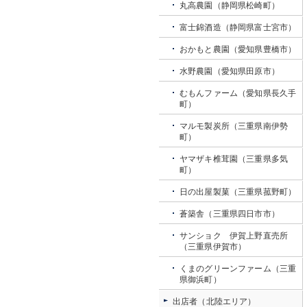
丸高農園（静岡県松崎町）
富士錦酒造（静岡県富士宮市）
おかもと農園（愛知県豊橋市）
水野農園（愛知県田原市）
むもんファーム（愛知県長久手
町）
マルモ製炭所（三重県南伊勢
町）
ヤマザキ椎茸園（三重県多気
町）
日の出屋製菓（三重県菰野町）
蒼築舎（三重県四日市市）
サンショク 伊賀上野直売所
（三重県伊賀市）
くまのグリーンファーム（三重
県御浜町）
出店者（北陸エリア）