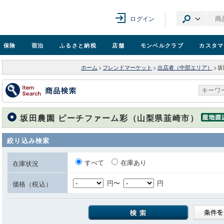
ログイン
保険
宿泊
ふるさと納税
店舗
モンベル
クラブ
カスタマ
ホーム
>
フレンドマーケット
>
出店者（中部エリア）
>
坂
坂田農園 ピーチファーム彩（山梨県韮崎市）
絞り込み検索
すべて
在庫あり
在庫状況
円〜
円
価格（税込）