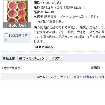
¥6,000（税込）
価格
送料込み（遠隔地追加料金あり）
送料
#0447601
品番
坂田農園 ピーチファーム彩（山梨県）
出店者
【内容量／重量】2kg
Sold Out
桃の代表的な品種である白鳳は『果肉が柔らかい桃
におすすめの桃』です。糖度、大きさ、見た目の美
比較対象にす
ている贈答向けの秀品ランクの白鳳5～6玉を箱詰
る
します。
商品比較
表示順
：
2件中2件表示
ホーム
>
フレンドマーケット
>
出店者（中部エリア）
>
坂