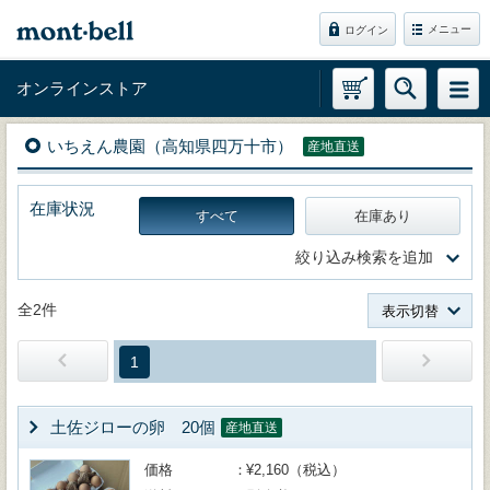
メニュー
ログイン
オンラインストア
いちえん農園（高知県四万十市）
産地直送
在庫状況
すべて
在庫あり
絞り込み検索を追加
全2件
表示切替
1
土佐ジローの卵 20個
産地直送
価格
¥2,160（税込）