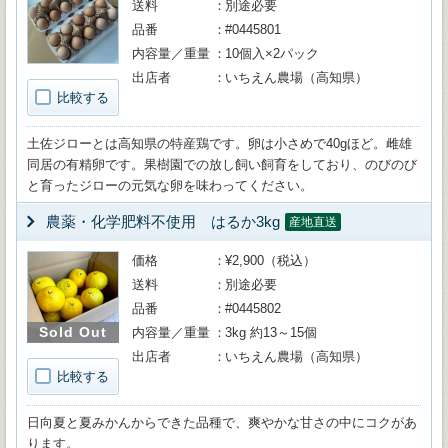
送料
別途必要
品番
#0445801
内容量／重量
10個入×2パック
出店者
いちえん農場（高知県）
比較する
土佐ジローとは高知県の特産鶏です。卵は小さめで40gほど。雌雄
同居の有精卵です。果樹園での放し飼い飼育をしており、のびのび
と育ったジローの元気な卵を味わってください。
農薬・化学肥料不使用 はるか3kg
産地直送
価格
¥2,900（税込）
送料
別途必要
品番
#0445802
Sold Out
内容量／重量
3kg 約13～15個
出店者
いちえん農場（高知県）
比較する
日向夏と夏みかんからできた品種で、爽やかな甘さの中にコクがあ
ります。