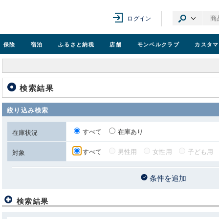
ログイン
保険
宿泊
ふるさと納税
店舗
モンベル
クラブ
カスタマ
検索結果
絞り込み検索
すべて
在庫あり
在庫状況
すべて
男性用
女性用
子ども用
対象
条件を追加
検索結果