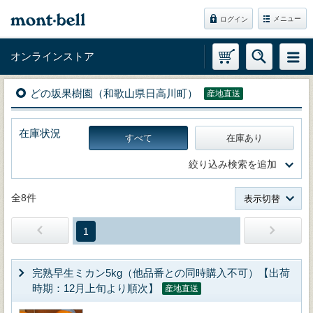
メニュー
ログイン
オンラインストア
どの坂果樹園（和歌山県日高川町）
産地直送
在庫状況
すべて
在庫あり
絞り込み検索を追加
全8件
表示切替
1
完熟早生ミカン5kg（他品番との同時購入不可）【出荷
時期：12月上旬より順次】
産地直送