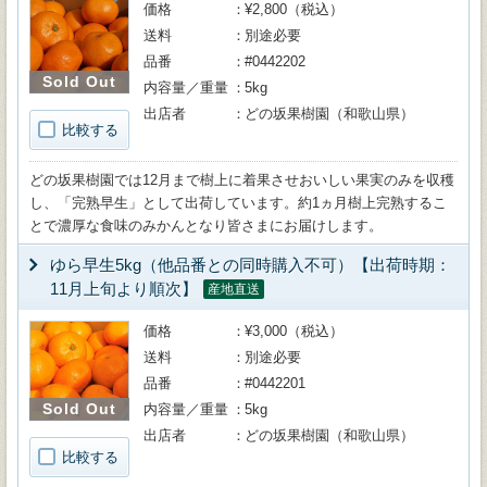
価格
¥2,800（税込）
送料
別途必要
品番
#0442202
Sold Out
内容量／重量
5kg
出店者
どの坂果樹園（和歌山県）
比較する
どの坂果樹園では12月まで樹上に着果させおいしい果実のみを収穫
し、「完熟早生」として出荷しています。約1ヵ月樹上完熟するこ
とで濃厚な食味のみかんとなり皆さまにお届けします。
ゆら早生5kg（他品番との同時購入不可）【出荷時期：
11月上旬より順次】
産地直送
価格
¥3,000（税込）
送料
別途必要
品番
#0442201
Sold Out
内容量／重量
5kg
出店者
どの坂果樹園（和歌山県）
比較する