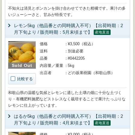
不知火は清見とポンカンを掛け合わせてできた柑橘です。果汁の多
いジューシーさと、甘みが特長です。
レモン5kg（他品番との同時購入不可）【出荷時期：2
月下旬より / 販売時期：5月末頃まで】
産地直送
価格
¥3,500（税込）
送料
別途必要
品番
#0442205
Sold Out
内容量／重量
5kg
出店者
どの坂果樹園（和歌山県）
比較する
和歌山県の温暖な気候とレモンに適した土壌の畑に十分な土づく
り・有機肥料施肥などストレスなく栽培することで果汁たっぷりな
レモンに仕上がっています。
はるか5kg（他品番との同時購入不可）【出荷時期：2
月下旬より / 販売時期：4月末頃まで】
産地直送
価格
¥3,000（税込）