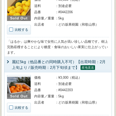
送料
別途必要
品番
#0442206
Sold Out
内容量／重量
5kg
出店者
どの坂果樹園（和歌山県）
比較する
「はるか」は爽やかな味で女性に人気が高い珍しい品種です。樹上
完熟収穫することにより糖度・食味のおいしい果実に仕上がってい
ます。
麗紅5kg（他品番との同時購入不可）【出荷時期：2月
上旬より / 販売時期：2月下旬頃まで】
産地直送
価格
¥3,000（税込）
送料
別途必要
品番
#0442203
Sold Out
内容量／重量
5kg
出店者
どの坂果樹園（和歌山県）
比較する