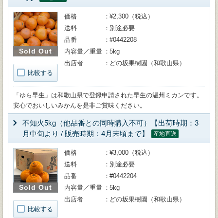
価格
¥2,300（税込）
送料
別途必要
品番
#0442208
Sold Out
内容量／重量
5kg
出店者
どの坂果樹園（和歌山県）
比較する
「ゆら早生」は和歌山県で登録申請された早生の温州ミカンです。
安心でおいしいみかんを是非ご賞味ください。
不知火5kg（他品番との同時購入不可）【出荷時期：3
月中旬より / 販売時期：4月末頃まで】
産地直送
価格
¥3,000（税込）
送料
別途必要
品番
#0442204
Sold Out
内容量／重量
5kg
出店者
どの坂果樹園（和歌山県）
比較する