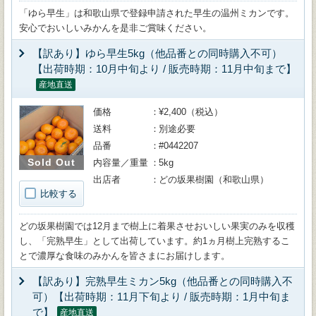
「ゆら早生」は和歌山県で登録申請された早生の温州ミカンです。
安心でおいしいみかんを是非ご賞味ください。
【訳あり】ゆら早生5kg（他品番との同時購入不可）
【出荷時期：10月中旬より / 販売時期：11月中旬まで】
産地直送
価格
¥2,400（税込）
送料
別途必要
品番
#0442207
Sold Out
内容量／重量
5kg
出店者
どの坂果樹園（和歌山県）
比較する
どの坂果樹園では12月まで樹上に着果させおいしい果実のみを収穫
し、「完熟早生」として出荷しています。約1ヵ月樹上完熟するこ
とで濃厚な食味のみかんを皆さまにお届けします。
【訳あり】完熟早生ミカン5kg（他品番との同時購入不
可）【出荷時期：11月下旬より / 販売時期：1月中旬ま
で】
産地直送