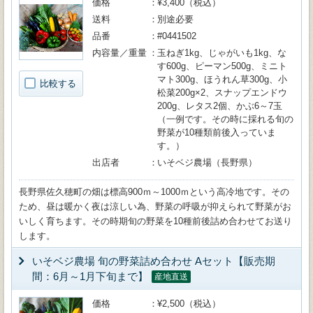
価格
¥3,400（税込）
送料
別途必要
品番
#0441502
内容量／重量
玉ねぎ1kg、じゃがいも1kg、な
す600g、ピーマン500g、ミニト
マト300g、ほうれん草300g、小
比較する
松菜200g×2、スナップエンドウ
200g、レタス2個、かぶ6～7玉
（一例です。その時に採れる旬の
野菜が10種類前後入っていま
す。）
出店者
いそベジ農場（長野県）
長野県佐久穂町の畑は標高900ｍ～1000ｍという高冷地です。その
ため、昼は暖かく夜は涼しい為、野菜の呼吸が抑えられて野菜がお
いしく育ちます。その時期旬の野菜を10種前後詰め合わせてお送り
します。
いそベジ農場 旬の野菜詰め合わせ Aセット【販売期
間：6月～1月下旬まで】
産地直送
価格
¥2,500（税込）