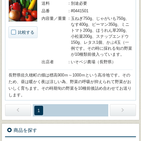
送料
別途必要
品番
#0441501
内容量／重量
玉ねぎ750g、じゃがいも750g、
なす400g、ピーマン350g、ミニ
トマト200g、ほうれん草200g、
比較する
小松菜200g、スナップエンドウ
150g、レタス1個、かぶ4玉（一
例です。その時に採れる旬の野菜
が10種類前後入っています。
出店者
いそベジ農場（長野県）
長野県佐久穂町の畑は標高900ｍ～1000ｍという高冷地です。その
ため、昼は暖かく夜は涼しい為、野菜の呼吸が抑えられて野菜がお
いしく育ちます。その時期旬の野菜を10種前後詰め合わせてお送り
します。
1
商品を探す