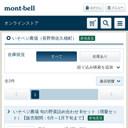
メニュー
ログイン
オンラインストア
いそベジ農場（長野県佐久穂町）
産地直送
在庫状況
すべて
在庫あり
絞り込み検索を追加
全2件
表示切替
1
いそベジ農場 旬の野菜詰め合わせ Bセット（増量セッ
ト）【販売期間：6月～1月下旬まで】
産地直送