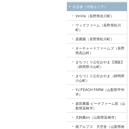
出店者（中部エリア）
VinVie（長野県松川町）
ウィズファーム（長野県松川
町）
原農園（長野県松川町）
オーチャードファームズ（長野
県高山村）
まちづくり公社おやま【酒販】
（静岡県小山町）
まちづくり公社おやま（静岡県
小山町）
YJ PEACH FARM（山梨県甲州
市）
坂田農園 ピーチファーム彩（山
梨県韮崎市）
犬飼農en（山梨県韮崎市）
南アルプス 天空舎（山梨県南