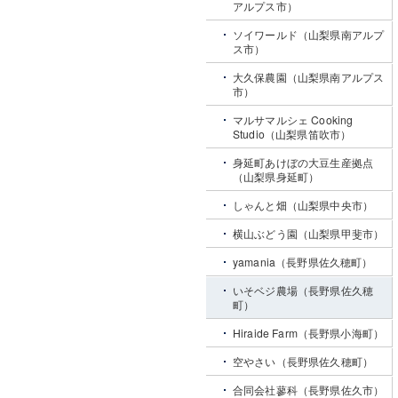
アルプス市）
ソイワールド（山梨県南アルプ
ス市）
大久保農園（山梨県南アルプス
市）
マルサマルシェ Cooking
Studio（山梨県笛吹市）
身延町あけぼの大豆生産拠点
（山梨県身延町）
しゃんと畑（山梨県中央市）
横山ぶどう園（山梨県甲斐市）
yamania（長野県佐久穂町）
いそベジ農場（長野県佐久穂
町）
Hiraide Farm（長野県小海町）
空やさい（長野県佐久穂町）
合同会社蓼科（長野県佐久市）