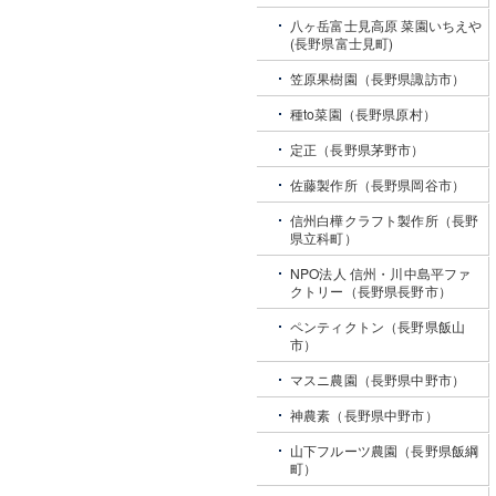
八ヶ岳富士見高原 菜園いちえや
(長野県富士見町)
笠原果樹園（長野県諏訪市）
種to菜園（長野県原村）
定正（長野県茅野市）
佐藤製作所（長野県岡谷市）
信州白樺クラフト製作所（長野
県立科町）
NPO法人 信州・川中島平ファ
クトリー（長野県長野市）
ペンティクトン（長野県飯山
市）
マスニ農園（長野県中野市）
神農素（長野県中野市）
山下フルーツ農園（長野県飯綱
町）