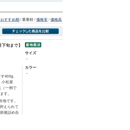
おすすめ順
/
重量軽
/
価格安
/
価格高
1月下旬まで】
商品にのみフォーカスする
サイズ
－
カラー
－
す400g、
g、小松菜
4玉（一例で
います。
高冷地です。
抑えられて
種前後詰め合