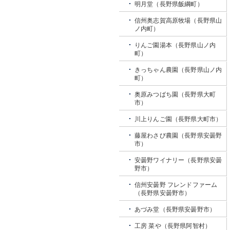
明月堂（長野県飯綱町）
信州奥志賀高原牧場（長野県山
ノ内町）
りんご園湯本（長野県山ノ内
町）
きっちゃん農園（長野県山ノ内
町）
奥原みつばち園（長野県大町
市）
川上りんご園（長野県大町市）
藤屋わさび農園（長野県安曇野
市）
安曇野ワイナリー（長野県安曇
野市）
信州安曇野 フレンドファーム
（長野県安曇野市）
あづみ堂（長野県安曇野市）
工房 菜や（長野県阿智村）