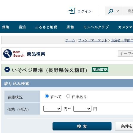
ログイン
保険
宿泊
ふるさと納税
店舗
モンベル
クラブ
カスタマ
ホーム
>
フレンドマーケット
>
出店者（中部
いそベジ農場（長野県佐久穂町）
絞り込み検索
すべて
在庫あり
在庫状況
円〜
円
価格（税込）