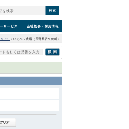
検索
ーサービス
会社概要
・採用情報
エリア）
>
いそベジ農場（長野県佐久穂町）