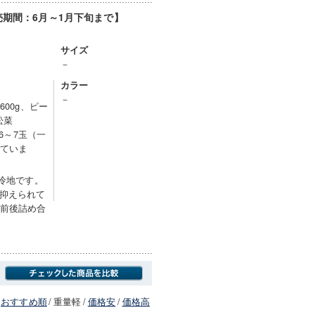
売期間：6月～1月下旬まで】
サイズ
－
カラー
－
600g、ピー
松菜
ぶ6～7玉（一
っていま
高冷地です。
抑えられて
種前後詰め合
おすすめ順
/
重量軽
/
価格安
/
価格高