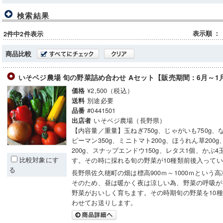
検索結果
表示順
：
2件中2件表示
商品比較
いそベジ農場 旬の野菜詰め合わせ Aセット【販売期間：6月～
¥2,500（税込）
価格
別途必要
送料
#0441501
品番
いそベジ農場（長野県）
出店者
【内容量／重量】玉ねぎ750g、じゃがいも750g、な
ピーマン350g、ミニトマト200g、ほうれん草200
200g、スナップエンドウ150g、レタス1個、かぶ
比較対象にす
す。その時に採れる旬の野菜が10種類前後入って
る
長野県佐久穂町の畑は標高900ｍ～1000ｍという
そのため、昼は暖かく夜は涼しい為、野菜の呼吸が
野菜がおいしく育ちます。その時期旬の野菜を10
わせてお送りします。