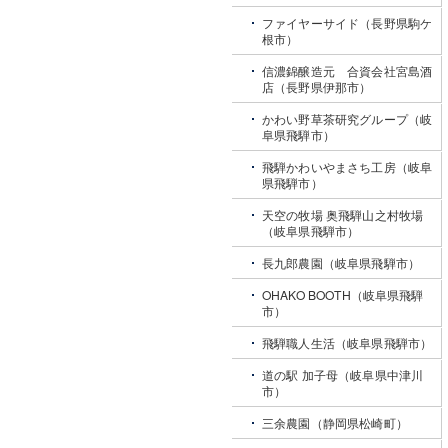
ファイヤーサイド（長野県駒ケ
根市）
信濃錦醸造元 合資会社宮島酒
店（長野県伊那市）
かわい野草茶研究グループ（岐
阜県飛騨市）
飛騨かわいやまさち工房（岐阜
県飛騨市）
天空の牧場 奥飛騨山之村牧場
（岐阜県飛騨市）
長九郎農園（岐阜県飛騨市）
OHAKO BOOTH（岐阜県飛騨
市）
飛騨職人生活（岐阜県飛騨市）
道の駅 加子母（岐阜県中津川
市）
三余農園（静岡県松崎町）