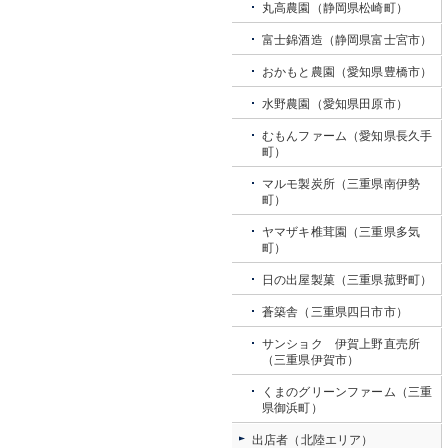
丸高農園（静岡県松崎町）
富士錦酒造（静岡県富士宮市）
おかもと農園（愛知県豊橋市）
水野農園（愛知県田原市）
むもんファーム（愛知県長久手
町）
マルモ製炭所（三重県南伊勢
町）
ヤマザキ椎茸園（三重県多気
町）
日の出屋製菓（三重県菰野町）
蒼築舎（三重県四日市市）
サンショク 伊賀上野直売所
（三重県伊賀市）
くまのグリーンファーム（三重
県御浜町）
出店者（北陸エリア）