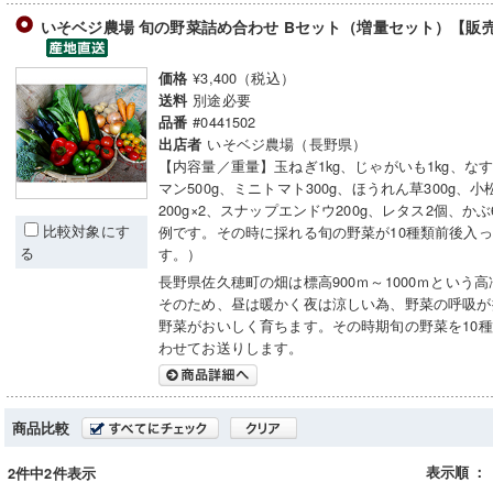
いそベジ農場 旬の野菜詰め合わせ Bセット（増量セット）【販
¥3,400（税込）
価格
別途必要
送料
#0441502
品番
いそベジ農場（長野県）
出店者
【内容量／重量】玉ねぎ1kg、じゃがいも1kg、なす
マン500g、ミニトマト300g、ほうれん草300g、小
200g×2、スナップエンドウ200g、レタス2個、か
比較対象にす
例です。その時に採れる旬の野菜が10種類前後入
る
す。）
長野県佐久穂町の畑は標高900ｍ～1000ｍという
そのため、昼は暖かく夜は涼しい為、野菜の呼吸が
野菜がおいしく育ちます。その時期旬の野菜を10
わせてお送りします。
商品比較
表示順
：
2件中2件表示