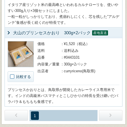
イタリア産リゾット米の最高峰といわれるカルナローリを、使いや
すい300g入り×3個セットにしました。
一粒一粒がしっかりしており、煮崩れしにくく、芯を残した“アルデ
ンテ”食感が長く続くのが特長です。
大山のプリンセスかおり 300g×2パック
産地直送
価格
¥1,520（税込）
送料
送料込み
品番
#0443101
内容量／重量
300g×2パック
出店者
curryriceno(鳥取県)
比較する
プリンセスかおりとは、鳥取県が開発したカレーライス専用米で
す。インドの高級米バスマティとこしひかりの特長を受け継いだパ
ラパラ＆もちもち食感です。
1