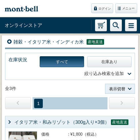
メニュー
ログイン
オンラインストア
雑穀・イタリア米・インディカ米
産地直送
在庫状況
すべて
在庫あり
絞り込み検索を追加
全3件
表示切替
1
イタリア米・和みリゾット（300g入り×3個）
産地直送
価格
¥1,800（税込）