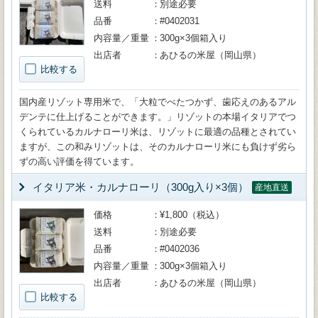
送料
別途必要
品番
#0402031
内容量／重量
300g×3個箱入り
出店者
あひるの米屋（岡山県）
比較する
国内産リゾット専用米で、「大粒でべたつかず、歯応えのあるアル
デンテに仕上げることができます。」リゾットの本場イタリアでつ
くられているカルナローリ米は、リゾットに最適の品種とされてい
ますが、この和みリゾットは、そのカルナローリ米にも負けず劣ら
ずの高い評価を得ています。
イタリア米・カルナローリ（300g入り×3個）
産地直送
価格
¥1,800（税込）
送料
別途必要
品番
#0402036
内容量／重量
300g×3個箱入り
出店者
あひるの米屋（岡山県）
比較する