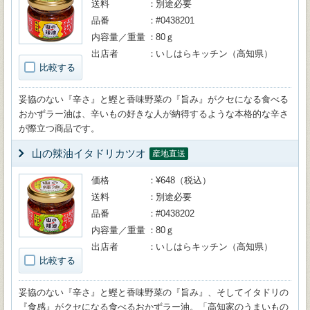
送料
別途必要
品番
#0438201
内容量／重量
80ｇ
出店者
いしはらキッチン（高知県）
比較する
妥協のない『辛さ』と鰹と香味野菜の『旨み』がクセになる食べる
おかずラー油は、辛いもの好きな人が納得するような本格的な辛さ
が際立つ商品です。
山の辣油イタドリカツオ
産地直送
価格
¥648（税込）
送料
別途必要
品番
#0438202
内容量／重量
80ｇ
出店者
いしはらキッチン（高知県）
比較する
妥協のない『辛さ』と鰹と香味野菜の『旨み』、そしてイタドリの
『食感』がクセになる食べるおかずラー油。「高知家のうまいもの