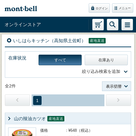
メニュー
ログイン
オンラインストア
いしはらキッチン（高知県土佐町）
産地直送
在庫状況
すべて
在庫あり
絞り込み検索を追加
全2件
表示切替
1
山の辣油カツオ
産地直送
価格
¥648（税込）