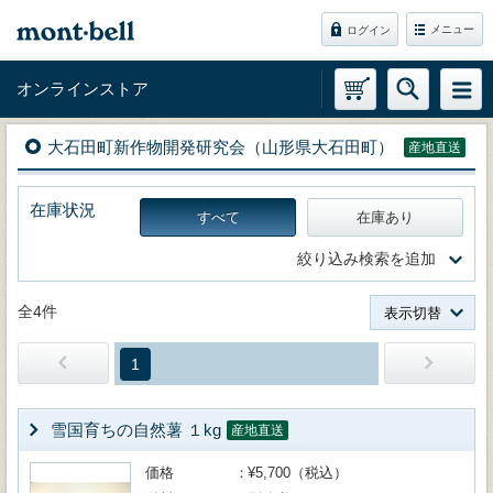
メニュー
ログイン
オンラインストア
大石田町新作物開発研究会（山形県大石田町）
産地直送
在庫状況
すべて
在庫あり
絞り込み検索を追加
全4件
表示切替
1
雪国育ちの自然薯 １kg
産地直送
価格
¥5,700（税込）