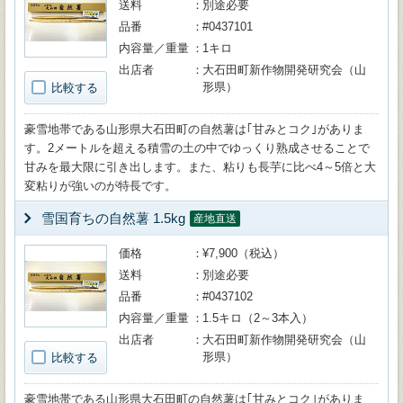
送料
別途必要
品番
#0437101
内容量／重量
1キロ
出店者
大石田町新作物開発研究会（山
形県）
比較する
豪雪地帯である山形県大石田町の自然薯は｢甘みとコク｣がありま
す。2メートルを超える積雪の土の中でゆっくり熟成させることで
甘みを最大限に引き出します。また、粘りも長芋に比べ4～5倍と大
変粘りが強いのが特長です。
雪国育ちの自然薯 1.5kg
産地直送
価格
¥7,900（税込）
送料
別途必要
品番
#0437102
内容量／重量
1.5キロ（2～3本入）
出店者
大石田町新作物開発研究会（山
形県）
比較する
豪雪地帯である山形県大石田町の自然薯は｢甘みとコク｣がありま