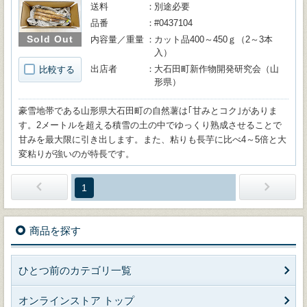
送料
別途必要
品番
#0437104
Sold Out
内容量／重量
カット品400～450ｇ（2～3本
入）
出店者
大石田町新作物開発研究会（山
比較する
形県）
豪雪地帯である山形県大石田町の自然薯は｢甘みとコク｣がありま
す。2メートルを超える積雪の土の中でゆっくり熟成させることで
甘みを最大限に引き出します。また、粘りも長芋に比べ4～5倍と大
変粘りが強いのが特長です。
1
商品を探す
ひとつ前のカテゴリ一覧
オンラインストア トップ