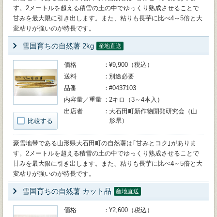
す。2メートルを超える積雪の土の中でゆっくり熟成させることで
甘みを最大限に引き出します。また、粘りも長芋に比べ4～5倍と大
変粘りが強いのが特長です。
雪国育ちの自然薯 2kg
産地直送
価格
¥9,900（税込）
送料
別途必要
品番
#0437103
内容量／重量
2キロ（3～4本入）
出店者
大石田町新作物開発研究会（山
形県）
比較する
豪雪地帯である山形県大石田町の自然薯は｢甘みとコク｣がありま
す。2メートルを超える積雪の土の中でゆっくり熟成させることで
甘みを最大限に引き出します。また、粘りも長芋に比べ4～5倍と大
変粘りが強いのが特長です。
雪国育ちの自然薯 カット品
産地直送
価格
¥2,600（税込）