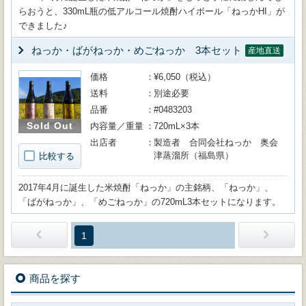
らおうと、330mL瓶の低アルコール焼酎ハイボール「ねっかHI」が
できました♪
ねっか・ばがねっか・めごねっか 3本セット
産地直送
価格
¥6,050（税込）
送料
別途必要
品番
#0483203
Sold Out
内容量／重量
720mL×3本
出店者
製造者 合同会社ねっか 奥会
津蒸溜所（福島県）
比較する
2017年4月に誕生した米焼酎「ねっか」の主銘柄、「ねっか」、
「ばがねっか」、「めごねっか」の720mL3本セットになります。
1
商品を探す