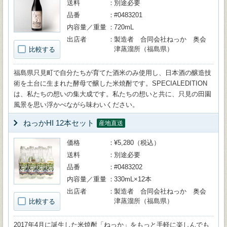
送料
別途必要
品番
#0483201
内容量／重量
720mL
出店者
製造者 合同会社ねっか 奥会
津蒸溜所（福島県）
比較する
福島県只見町で自分たちが育てた酒米のみ使用し、日本酒の醸造技
術を土台に生まれた酵母で醸した米焼酎です。SPECIALEDITION
は、私たちの想いの集大成です。私たちの想いと共に、只見の田園
風景を思い浮かべながら味わいください。
ねっかHI 12本セット
産地直送
価格
¥5,280（税込）
送料
別途必要
品番
#0483202
内容量／重量
330mL×12本
出店者
製造者 合同会社ねっか 奥会
津蒸溜所（福島県）
比較する
2017年4月に誕生した米焼酎「ねっか」をもっと手軽に楽しんでも