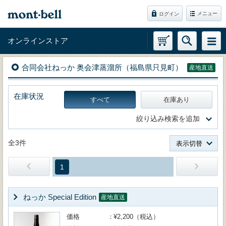
メニュー
ログイン
オンラインストア
合同会社ねっか 奥会津蒸溜所（福島県只見町）
産地直送
在庫状況
すべて
在庫あり
絞り込み検索を追加
全3件
表示切替
1
ねっか Special Edition
産地直送
価格
¥2,200（税込）