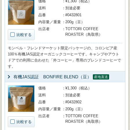
価格
¥1,300（税込）
送料
別途必要
品番
#0432801
内容量／重量
200g（豆）
出店者
TOTTORI COFFEE
ROASTER（鳥取県）
比較する
モンベル・フレンドマーケット限定パッケージの、コロンビア産
100％有機JAS認定オーガニックコーヒーです。キャンプやアウト
ドアでの利用に合わせた「外コーヒー」専用のブレンドコーヒーで
す。
有機JAS認証 BONFIRE BLEND（豆）
産地直送
価格
¥1,300（税込）
送料
別途必要
品番
#0432802
内容量／重量
200g（豆）
出店者
TOTTORI COFFEE
ROASTER（鳥取県）
比較する