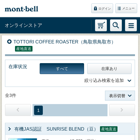
メニュー
ログイン
オンラインストア
TOTTORI COFFEE ROASTER（鳥取県鳥取市）
産地直送
在庫状況
すべて
在庫あり
絞り込み検索を追加
全3件
表示切替
1
有機JAS認証 SUNRISE BLEND（豆）
産地直送