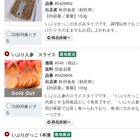
#0429902
品番
秋田食産（秋田県）
出店者
【内容量／重量】150g
いぶりがっこのきざみタイプです。調理以外でもご
けたりそのままでもお召し上がれます。
比較対象にす
る
いぶり人参 スライス
¥540（税込）
価格
別途必要
送料
#0429904
品番
秋田食産（秋田県）
出店者
【内容量／重量】100g
Sold Out
いぶり人参のスライスタイプです。「いぶりがっこ
代表とする特産品として有名ですが、「いぶり人参
比較対象にす
田の家庭では良く食べられており、食卓に欠かせな
る
一つです。
いぶりがっこ 1本漬