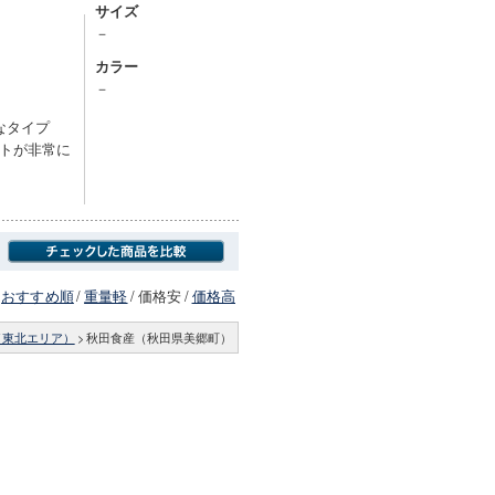
サイズ
－
カラー
－
なタイプ
トが非常に
おすすめ順
/
重量軽
/
価格安
/
価格高
（東北エリア）
>
秋田食産（秋田県美郷町）