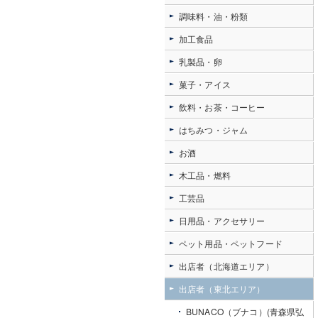
調味料・油・粉類
加工食品
乳製品・卵
菓子・アイス
飲料・お茶・コーヒー
はちみつ・ジャム
お酒
木工品・燃料
工芸品
日用品・アクセサリー
ペット用品・ペットフード
出店者（北海道エリア）
出店者（東北エリア）
BUNACO（ブナコ）(青森県弘