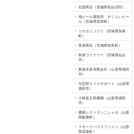
石渡商店（宮城県気仙沼市）
地ビール製造所 やくらいビー
ル（宮城県加美町）
リロカリコクリ（宮城県加美
町）
菅原商店（宮城県加美町）
秋保ワイナリー（宮城県仙台
市）
新栄水産有限会社（山形県酒田
市）
与五郎ライスサポート（山形県
酒田市）
小林直太郎農園（山形県酒田
市）
農家レストランこしゃる（山形
県飯豊町）
スモークハウスファイン（山形
県高畠町）