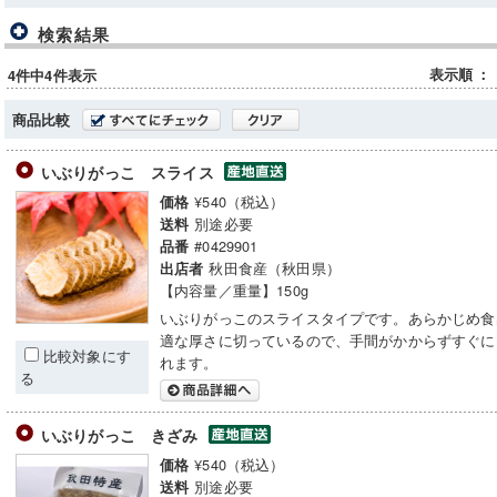
検索結果
表示順
：
4件中4件表示
商品比較
いぶりがっこ スライス
¥540（税込）
価格
別途必要
送料
#0429901
品番
秋田食産（秋田県）
出店者
【内容量／重量】150g
いぶりがっこのスライスタイプです。あらかじめ食
適な厚さに切っているので、手間がかからずすぐに
比較対象にす
れます。
る
いぶりがっこ きざみ
¥540（税込）
価格
別途必要
送料