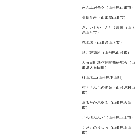
家具工房モク（山形県山形市）
高橋畜産（山形県山形市）
さといもや さとう農園（山形
県山形市）
汽水域（山形県山形市）
酒井製麺所（山形県山形市）
大石田町新作物開発研究会（山
形県大石田町）
杉山木工(山形県中山町)
村岡さんちの野菜（山形県村山
市）
まるたか果樹園（山形県天童
市）
おらほぶんど（山形県上山市）
くだものうつわ（山形県上山
市）