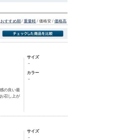
おすすめ順
/
重量軽
/
価格安
/
価格高
商品にのみフォーカスする
サイズ
－
カラー
－
感の良い最
お召し上が
サイズ
－