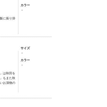
カラー
－
飯に振り掛
サイズ
－
カラー
－
」は秋田を
」もまた秋
いお漬物の