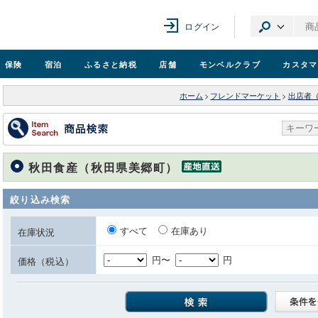
ログイン
保険
宿泊
ふるさと納税
店舗
モンベル
クラブ
カスタマ
ホーム
>
フレンドマーケット
>
出店者
秋田食産（秋田県美郷町）
絞り込み検索
すべて
在庫あり
在庫状況
円〜
円
価格（税込）