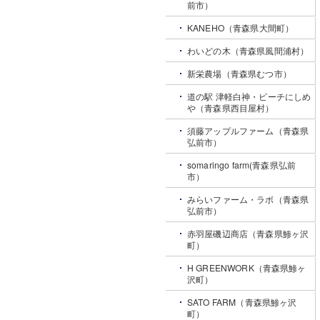
前市）
KANEHO（青森県大間町）
わいどの木（青森県風間浦村）
新栄農場（青森県むつ市）
道の駅 津軽白神・ビーチにしめ
や（青森県西目屋村）
須藤アップルファーム（青森県
弘前市）
somaringo farm(青森県弘前
市）
みらいファーム・ラボ（青森県
弘前市）
赤羽屋磯辺商店（青森県鯵ヶ沢
町）
H GREENWORK（青森県鯵ヶ
沢町）
SATO FARM（青森県鯵ヶ沢
町）