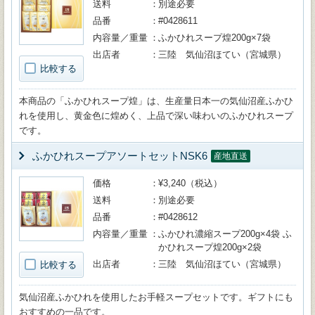
送料
別途必要
品番
#0428611
内容量／重量
ふかひれスープ煌200g×7袋
出店者
三陸 気仙沼ほてい（宮城県）
比較する
本商品の「ふかひれスープ煌」は、生産量日本一の気仙沼産ふかひ
れを使用し、黄金色に煌めく、上品で深い味わいのふかひれスープ
です。
ふかひれスープアソートセットNSK6
産地直送
価格
¥3,240（税込）
送料
別途必要
品番
#0428612
内容量／重量
ふかひれ濃縮スープ200g×4袋 ふ
かひれスープ煌200g×2袋
出店者
三陸 気仙沼ほてい（宮城県）
比較する
気仙沼産ふかひれを使用したお手軽スープセットです。ギフトにも
おすすめの一品です。