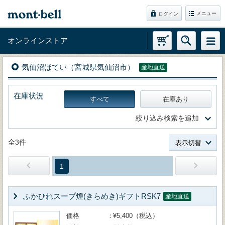
メニュー
ログイン
オンラインストア
気仙沼ほてい（宮城県気仙沼市）
産地直送
在庫状況
すべて
在庫あり
絞り込み検索を追加
全3件
表示切替
1
ふかひれスープ煌(きらめき)ギフトRSK7
産地直送
価格
¥5,400（税込）