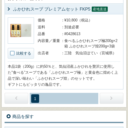
ふかひれスープ プレミアムセット FKP5
産地直送
価格
¥10,800（税込）
送料
別途必要
品番
#0428613
内容量／重量
食べるふかひれスープ極200g×2
箱 ふかひれスープ煌200g×3袋
出店者
三陸 気仙沼ほてい（宮城県）
比較する
本品1袋（200g）に約50％と、気仙沼産ふかひれを贅沢に使用し
た"食べる”スープである「ふかひれスープ極」と黄金色に煌めく上
品で深い味わい「ふかひれスープ煌」のセットです。
ギフトにもピッタリの逸品です。
1
商品を探す